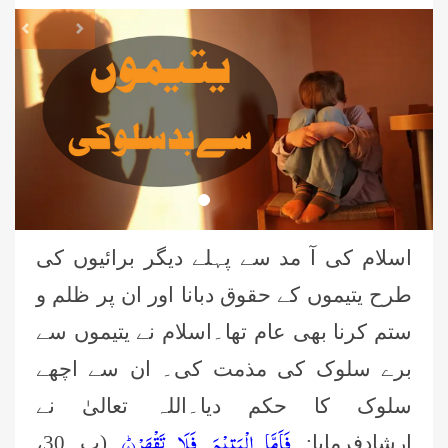
revious
Next
اسلام کی آ مد سے پہلے دیگر برائیوں کی
طرح یتیموں کے حقوق دبانا اور ان پر ظلم و
ستم کرنا بھی عام تھا۔اسلام نے یتیموں سے
برے سلوک کی مذمت کی۔ ان سے اچھے
سلوک کا حکم دیا۔اللہ تعالیٰ نے
فَاَمَّا الْیَتِیْمَ فَلَا تَقْهَرْؕ(۹)
ارشادفرمایا:
(پ 30،