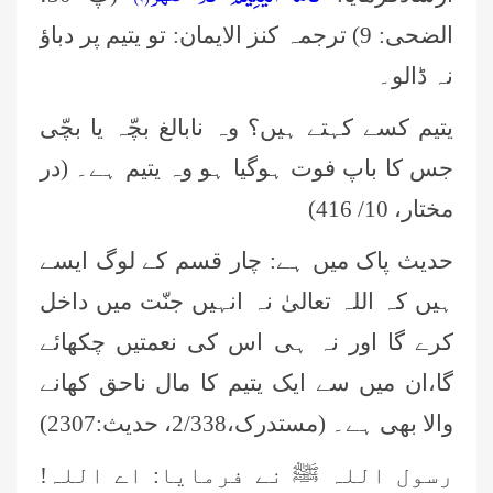
الضحی: 9) ترجمہ کنز الایمان: تو یتیم پر دباؤ
نہ ڈالو۔
یتیم کسے کہتے ہیں؟ وہ نابالغ بچّہ یا بچّی
جس کا باپ فوت ہوگیا ہو وہ یتیم ہے۔ (در
مختار، 10/ 416)
حدیث پاک میں ہے: چار قسم کے لوگ ايسے
ہيں کہ اللہ تعالیٰ نہ انہيں جنّت ميں داخل
کرے گا اور نہ ہی اس کی نعمتيں چکھائے
گا،ان میں سے ایک یتیم کا مال ناحق کھانے
والا بھی ہے۔ (مستدرک،2/338، حدیث:2307)
رسول اللہ ﷺ نے فرمایا: اے اللہ!