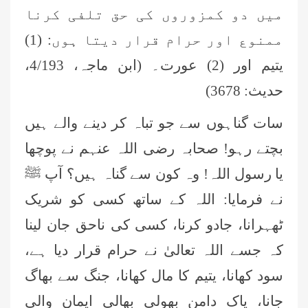
میں دو کمزوروں کی حق تلفی کرنا
ممنوع اور حرام قرار دیتا ہوں: (1)
یتیم اور (2) عورت۔ (ابن ماجہ، 4/193،
حدیث: 3678)
سات گناہوں سے جو تباہ کر دینے والے ہیں
عمر اختر (درجہ خامسہ مرکزی جامعۃ
بچتے رہو! صحابہ رضی اللہ عنہم نے پوچھا
المدینہ فیضان مدینہ ،کراچی،پاکستان)
یا رسول اللہ! وہ کون سے گناہ ہیں؟ آپ ﷺ
محمد وقاص (مرکزی جامعۃ المدینہ
نے فرمایا: اللہ کے ساتھ کسی کو شریک
فیضان مدینہ،کراچی ،پاکستان)
ٹھہرانا، جادو کرنا، کسی کی ناحق جان لینا
محمد سعد عمران (درجہ عالیہ مرکزی
کہ جسے اللہ تعالیٰ نے حرام قرار دیا ہے،
جامعۃ المدینہ فیضانِ مدینہ ،کراچی
،پاکستان)
سود کھانا، یتیم کا مال کھانا، جنگ سے بھاگ
احمد رضا ہاشمی (درجہ خامسہ مرکزی
جانا، پاک دامن بھولی بھالی ایمان والی