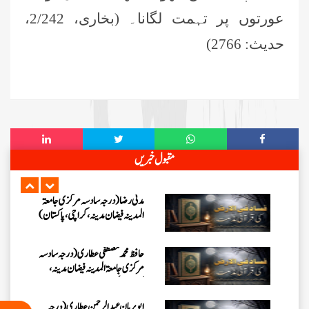
جامعۃ المدينہ فيضان عثمان غنى،
کراچی،پاکستان)
عورتوں پر تہمت لگانا۔ (بخاری، 2/242،
ارشد علی عطاری (درجہ خامسہ
حدیث: 2766)
مرکزی جامعۃ المدینہ فیضانِ مدینہ،
کراچی،پاکستان)
عبدالرؤف (درجہ سابعہ جامعۃ المدینہ
فیضان بغداد ،کراچی،پاکستان)
عبد الرسول (درجہ خامسہ مرکزی
مقبول خبریں
جامعۃ المدینہ فیضان مدینہ ،کراچی
،پاکستان)
مدنی رضا(درجہ سادسہ مرکز ی جامعۃ
المدینہ فیضان مدینہ ،کراچی،پاکستان)
حافظ محمد مصطفٰی عطاری (درجہ سادسہ
مرکزی جامعۃالمدينہ فیضان مدینہ،
کراچی،پاکستان)
ابو برہان عبدالرحمن عطاری (درجہ