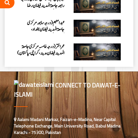
رابعہ جامعۃالمدینہ فیضان رضا
،لاہور،پاکستان)
عبدالمقیم (درجہ سابعہ مرکزی
جامعۃالمدینہ فیضان بغداد،
کراچی،پاکستان)
عمر اختر (درجہ خامسہ مرکزی جامعۃ
المدینہ فیضان مدینہ ،کراچی،پاکستان)
محمد وقاص (مرکزی جامعۃ المدینہ
فیضان مدینہ،کراچی ،پاکستان)
CONNECT TO DAWAT-E-
ISLAMI
محمد سعد عمران (درجہ عالیہ مرکزی
جامعۃ المدینہ فیضانِ مدینہ ،کراچی
،پاکستان)
احمد رضا ہاشمی (درجہ خامسہ مرکزی
Aalami Madani Markaz, Faizan-e-Madina, Near Capital
جامعۃ المدينہ فيضان عثمان غنى،
Telephone Exchange, Main University Road, Babul Madina
کراچی،پاکستان)
Karachi - 75300, Pakistan