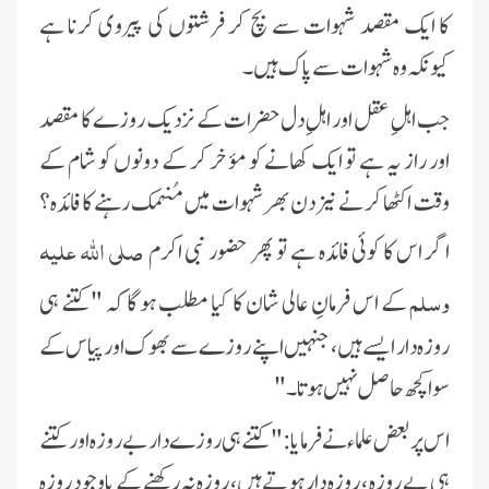
کا ایک مقصد شہوات سے بچ کر فرشتوں کی پیروی کرنا ہے
کیونکہ وہ شہوات سے پاک ہیں۔
جب اہلِ عقل اور اہلِ دل حضرات کے نزدیک روزے کا مقصد
اور راز یہ ہے تو ایک کھانے کو مؤخر کر کے دونوں کو شام کے
وقت اکٹھا کر نے نیز دن بھر شہوات میں مُنہمک رہنے کا فائدہ؟
صلی اللہ علیہ
اگر اس کا کوئی فائدہ ہے تو پھر حضور نبی اکرم
وسلم
کے اس فرمانِ عالی شان کا کیا مطلب ہو گا کہ "کتنے ہی
روزہ دار ایسے ہیں، جنہیں اپنے روزے سے بھوک اور پیاس کے
سوا کچھ حاصل نہیں ہوتا۔"
اس پر بعض علماء نے فرمایا:"کتنے ہی روزے دار بےروزہ اور کتنے
ہی بے روزہ ، روزہ دار ہوتے ہیں، روزہ نہ رکھنے کے باوجود روزہ