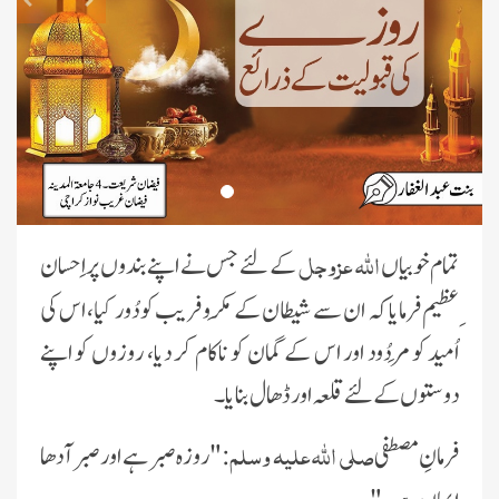
اللہ عزوجل
تمام خوبیاں
کے لئے جس نے اپنے بندوں پر اِحسان
ِعظیم فرمایا کہ ان سے شیطان کے مَکرو فریب کو دُور کیا، اس کی
اُمید کو مَردُود اور اس کے گمان کو ناکام کر دیا، روزوں کو اپنے
دوستوں کے لئے قلعہ اور ڈھال بنایا۔
صلی اللہ علیہ وسلم
فرمانِ مصطفی
:"روزہ صبر ہے اور صبرآ دھا