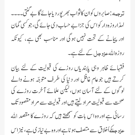
ترجمہ:
صابروں کو ان کا ثواب بھرپور دیا جائے گا بے گنتی ۔۔۔۔
لہذا روزہ دار کو اس کی جزا بے حساب دی جائے گی، جو کسی گمان
،
اور پیمانے کے تحت نہیں ہوگی اور مناسب بھی ہے
کیونکہ
اللہ عزوجل
روزہ
کے لئے ہے۔
فقہائے ظاہر وہی پابندیاں روزے کی قبولیت کے لئے بیان
کرتے ہیں جوعام غافل اور دنیا کی طرف متوجّہ ہونے والے
لوگوں کے لئے آسان ہوں، لیکن علمائے آخرت روزے کی
صحت سے قبولیت مراد لیتے ہیں اور قبولیت سے مراد مقصود تک
اللہ
رسائی ہے اور وہ اس بات کو سمجھتے ہیں کہ روزے کا مقصد
عزوجل
کے اَخلاق سے متصف ہونا ہے اور وہ بے نیازی ہے، نیز اس