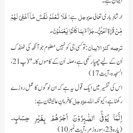
ایمان ہے۔"
عزوجل
فَلَا تَعْلَمُ نَفْسٌ مَّاۤ اُخْفِیَ لَهُمْ
ارشادِ باری تعالی
ہے:
مِّنْ قُرَّةِ اَعْیُنٍۚ-جَزَآءًۢ بِمَا كَانُوْا یَعْمَلُوْنَ۔
ترجمہ کنز الایمان:
تو کسی جی کو نہیں معلوم جو آنکھ کی ٹھنڈک
اُن کے لیے چھپا رکھی ہے، صلہ
اُن کے کاموں کا۔"(پ21،
السجدہ، آیت17)
اس کی تفسیر میں ایک قول یہ ہے کہ ان لوگوں کا عمل روزے
اللہ عزوجل
رکھنا ہے، کیونکہ
کا فرمانِ عالیشان ہے:
اِنَّمَا یُوَفَّى الصّٰبِرُوْنَ اَجْرَهُمْ بِغَیْرِ حِسَابٍ
۔
(پارہ23،سورہ زمر، آیت نمبر10)