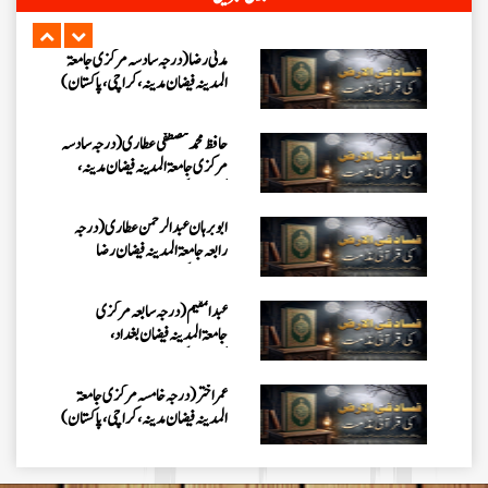
مرکزی جامعۃالمدينہ فیضان مدینہ،
کراچی،پاکستان)
ابو برہان عبدالرحمن عطاری (درجہ
رابعہ جامعۃالمدینہ فیضان رضا
،لاہور،پاکستان)
عبدالمقیم (درجہ سابعہ مرکزی
جامعۃالمدینہ فیضان بغداد،
کراچی،پاکستان)
عمر اختر (درجہ خامسہ مرکزی جامعۃ
المدینہ فیضان مدینہ ،کراچی،پاکستان)
محمد وقاص (مرکزی جامعۃ المدینہ
فیضان مدینہ،کراچی ،پاکستان)
محمد سعد عمران (درجہ عالیہ مرکزی
جامعۃ المدینہ فیضانِ مدینہ ،کراچی
،پاکستان)