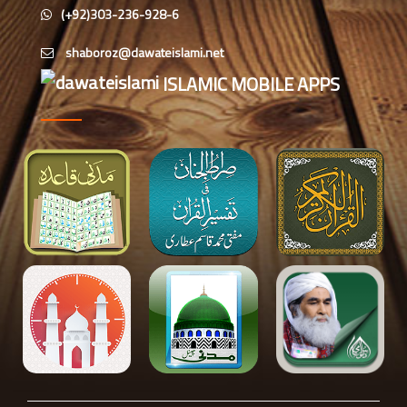
(+92)303-236-928-6
ابو برہان عبدالرحمن عطاری (درجہ
رابعہ جامعۃالمدینہ فیضان رضا
،لاہور،پاکستان)
ISLAMIC MOBILE APPS