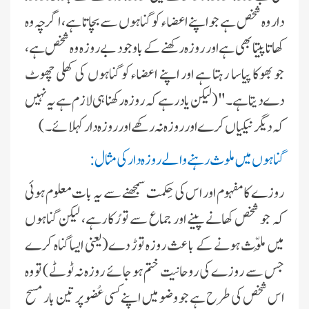
دار وہ شخص ہے جو اپنے اعضاء کو گناہوں سے بچاتا ہے، اگرچہ وہ
کھاتا پیتا بھی ہے اور روزہ رکھنے کے باوجود بے روزہ وہ شخص ہے،
جو بھوکا پیاسا رہتا ہے اور اپنے اعضاء کو گناہوں کی کھلی چھوٹ
دے دیتا ہے ۔"( لیکن یاد رہے کہ روزہ رکھنا ہی لازم ہے یہ نہیں
کہ دیگر نیکیاں کرے اور روزہ نہ رکھے اور روزہ دار کہلائے ۔ )
گناہوں میں ملوث رہنے والے روزہ دار کی مثال:
روزے کا مفہوم اور اس کی حِکمت سمجھنے سے یہ بات معلوم ہوئی
کہ جو شخص کھانے پینے اور جماع سے تو رُکا رہے، لیکن گناہوں
میں مُلوّث ہونے کے باعث روزہ توڑ دے(یعنی ایسا گناہ کرے
جس سے روزے کی روحانیت ختم ہو جائے روزہ نہ ٹوٹے) تو وہ
اس شخص کی طرح ہے جو وضو میں اپنے کسی عُضو پر تین بار مسح