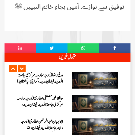
توفیق سے نوازے۔ آمین بجاہِ خاتم النبیین ﷺ
عبد الرسول (درجہ خامسہ مرکزی
جامعۃ المدینہ فیضان مدینہ ،کراچی
،پاکستان)
مدنی رضا(درجہ سادسہ مرکز ی جامعۃ
المدینہ فیضان مدینہ ،کراچی،پاکستان)
مقبول خبریں
حافظ محمد مصطفٰی عطاری (درجہ سادسہ
مرکزی جامعۃالمدينہ فیضان مدینہ،
کراچی،پاکستان)
ابو برہان عبدالرحمن عطاری (درجہ
رابعہ جامعۃالمدینہ فیضان رضا
،لاہور،پاکستان)
عبدالمقیم (درجہ سابعہ مرکزی
جامعۃالمدینہ فیضان بغداد،
کراچی،پاکستان)
عمر اختر (درجہ خامسہ مرکزی جامعۃ
المدینہ فیضان مدینہ ،کراچی،پاکستان)