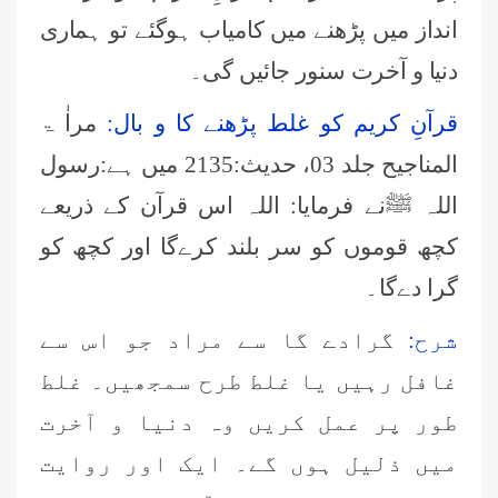
انداز میں پڑھنے میں کامیاب ہوگئے تو ہماری
دنیا و آخرت سنور جائیں گی۔
قرآنِ کریم کو غلط پڑھنے کا و بال:
مراٰ ۃ
المناجیح جلد 03، حدیث:2135 میں ہے:رسول
اللہ ﷺنے فرمایا: اللہ اس قرآن کے ذریعے
کچھ قوموں کو سر بلند کرےگا اور کچھ کو
گرا دےگا۔
شرح:
گرادے گا سے مراد جو اس سے
غافل رہیں یا غلط طرح سمجھیں۔ غلط
طور پر عمل کریں وہ دنیا و آخرت
میں ذلیل ہوں گے۔ ایک اور روایت