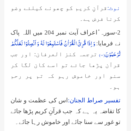
نوٹ:
قرآنِ کریم کو چھونے کیلئے وضو
کرنا فرض ہے۔
2-سورہ ٔاعراف آیت نمبر 204 میں اللہ پاک
وَ اِذَا قُرِئَ الْقُرْاٰنُ فَاسْتَمِعُوْا لَهٗ وَ اَنْصِتُوْا لَعَلَّكُمْ
نے فرمایا:
تُرْحَمُوْنَ(۲۰۴)
ترجمہ كنز العرفان: اور جب
قرآن پڑھا جائے تو اسے کان لگا کر
سنو اور خاموش رہو کہ تم پر رحم
ہو۔
تفسیر صراط الجنان:
اس کی عظمت و شان
کا تقاضہ یہ ہے کہ جب قرآنِ کریم پڑھا جائے
تو غور سے سنا جائے اور خاموش رہا جائے۔