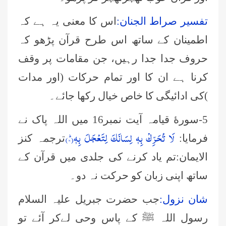
تفسیر صراط الجنان:
اس کا معنی یہ ہے کہ
اطمینان کے ساتھ اس طرح قرآن پڑھو کہ
حروف جدا جدا رہیں، جن مقامات پر وقف
کرنا ہے ان کا اور تمام حرکات (اور مدات
)کی ادائیگی کا خاص خیال رکھا جائے۔
5-سورهٔ قيامہ آیت نمبر16 میں اللہ پاک نے
لَا تُحَرِّكْ بِهٖ لِسَانَكَ لِتَعْجَلَ بِهٖؕ(۱۶)
فرمایا:
ترجمہ کنز
الایمان:تم یاد کرنے کی جلدی میں قرآن کے
ساتھ اپنی زبان کو حرکت نہ دو۔
شان نزول:
جب حضرت جبریل علیہ السلام
رسول اللہ ﷺ کے پاس وحی لےکر آئے تو