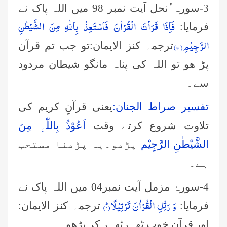
3-سورہ ٔنحل آیت نمبر 98 میں اللہ پاک نے
فَاِذَا قَرَاْتَ الْقُرْاٰنَ فَاسْتَعِذْ بِاللّٰهِ مِنَ الشَّیْطٰنِ
فرمایا:
الرَّجِیْمِ(۹۸)
ترجمہ کنز الایمان:تو جب تم قرآن
پڑ ھو تو اللہ کی پناہ مانگو شیطان مردود
سے۔
تفسیر صراط الجنان:
یعنی قرآنِ کریم کی
تلاوت شروع کرتے وقت
اَعُوْذُ بِاللّٰہِ مِنَ
الشَّیْطٰنِ الرَّجِیْم
پڑھو۔یہ پڑھنا مستحب
ہے۔
4-سورۂ مزمل آیت نمبر04 میں اللہ پاک نے
وَ رَتِّلِ الْقُرْاٰنَ تَرْتِیْلًاؕ(۴)
فرمایا:
ترجمہ کنز الایمان:
اور قرآن خوب ٹھہرٹھہر کر پڑھو۔