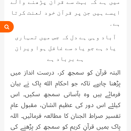
میں ہے کہ بہت سے قرآن پڑھنے والے
عمر اختر (درجہ خامسہ مرکزی جامعۃ
ایسے ہیں جن پر قرآن خود لعنت کرتا
المدینہ فیضان مدینہ ،کراچی،پاکستان)
ہے۔
محمد وقاص (مرکزی جامعۃ المدینہ
فیضان مدینہ،کراچی ،پاکستان)
آباد وہی ہے دل کہ جس میں تمہاری
یاد ہے جو یاد سے غافل ہوا ویران
محمد سعد عمران (درجہ عالیہ مرکزی
جامعۃ المدینہ فیضانِ مدینہ ،کراچی
ہے برباد ہے
،پاکستان)
البتہ قرآن کو سمجھ کر، درست انداز میں
احمد رضا ہاشمی (درجہ خامسہ مرکزی
جامعۃ المدينہ فيضان عثمان غنى،
پڑھنا چاہیے تاکہ جو احکام الله پاک نے بیان
کراچی،پاکستان)
فرمائے ہیں وہ بآسانی سمجھ سکیں۔ اس
ارشد علی عطاری (درجہ خامسہ
مرکزی جامعۃ المدینہ فیضانِ مدینہ،
کیلئے اس دور کی عظیم الشان، مقبول عام
کراچی،پاکستان)
تفسیر صراط الجنان کا مطالعہ فرمائیں۔ اللہ
عبدالرؤف (درجہ سابعہ جامعۃ المدینہ
فیضان بغداد ،کراچی،پاکستان)
پاک ہمیں قرآنِ کریم کو سمجھ کر پڑھنے کی