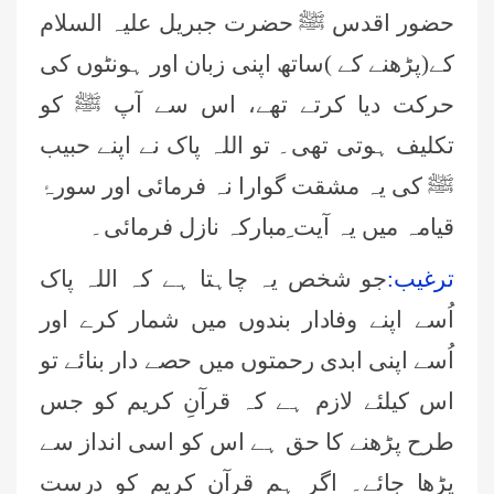
حضور اقدس ﷺ حضرت جبریل علیہ السلام
کے(پڑھنے کے )ساتھ اپنی زبان اور ہونٹوں کی
حرکت دیا کرتے تھے، اس سے آپ ﷺ کو
تکلیف ہوتی تھی۔ تو اللہ پاک نے اپنے حبیب
ﷺ کی یہ مشقت گوارا نہ فرمائی اور سورۂ
قیامہ میں یہ آیت ِمبارکہ نازل فرمائی۔
ترغیب:
جو شخص یہ چاہتا ہے کہ اللہ پاک
اُسے اپنے وفادار بندوں میں شمار کرے اور
اُسے اپنی ابدی رحمتوں میں حصے دار بنائے تو
اس کیلئے لازم ہے کہ قرآنِ کریم کو جس
طرح پڑھنے کا حق ہے اس کو اسی انداز سے
پڑھا جائے۔ اگر ہم قرآنِ کریم کو درست