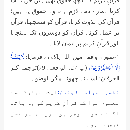
قرآنِ کریم کے کچھ حقوق بھی ہیں جن کا ادا
کرنا ہمارے ذمے لازم ہے، وہ حقوق یہ ہیں؛
قرآن کی تلاوت کرنا، قرآن کو سمجھنا، قرآن
پر عمل کرنا، قرآن کو دوسروں تک پہنچانا
اور قرآنِ کریم پر ایمان لانا۔
لَّا یَمَسُّهٗۤ
1-سورۂ واقعہ میں اللہ پاک نے فرمایا:
اِلَّا الْمُطَهَّرُوْنَؕ(۷۹)
(پ 27، الواقعہ: 79)ترجمہ كنز
العرفان: اسے نہ چھوئے مگر باوضو۔
تفسیر صراط الجنان:
آیت ِمبارکہ سے
معلوم ہوا کہ قرآنِ کریم کو وہ ہاتھ
لگائے جو باوضو ہو اور اس پر غسل
فرض نہ ہو۔