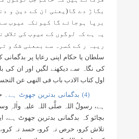
بگاڑ دے گا(یعنی ان کے دین و دن
برپا ہوجائے گا کیونکہ عیوب سے 
یہ ہے کہ لوگوں کے عیوب کی تلاش ن
ریبہ ر کے کسرہ سے بمعنی شک و تہ
سلطان یا حکام اپنی رعایا پر بدگمانی 
کی نگاہ سے دیکھنے لگیں اور ان کی بل
اول کتاب الادب باب فی النھی عن التجسس ح
(4) بدگمانی بدترین جھوٹ ہے۔
ح
ہے، رسولُ اللہ صلَّی اللہ علیہ واٰلہٖ وس
بچائو کہ بدگمانی بدترین جھوٹ ہے، 
تلاش کرو، حرص نہ کرو، حسد نہ کرو، ب