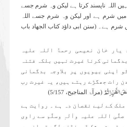
یں اللہ ناپسند کرتا ہے لیکن وہ شرم جسے
میں شرم ہے اور لیکن وہ شرم جسے اللہ
 شرم ہے۔ (سنن ابی داؤد کتاب الجھاد باب
یار خان نعیمی رحمۃُ اللہ علیہ
بدگمانی کرنا غیرت نہیں بلکہ فتنہ
و اپنی بیویوں پر بلاوجہ بدگمانی
دن رات جھگڑے رہتے ہیں، یہ غیرت رب
َعْضَ الظَّنِّ اِثْمٌ
(مرآۃ المناجیح، 5/157)
 ملک کے لیے نقصان دہ ہے ۔ روایت ہے
َّی اللہ علیہ واٰلہٖ وسلَّم سے راوی
ں تہمت و شک ڈھونڈنے لگے تو انہیں