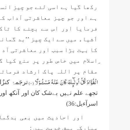
رکھا گیا ہے اسی لئے جو چیز انس
ہے اور جو چیز معاشرتی آداب کے 
فرمایا اور اس سے بچنے کا تاک
اَشیاء میں سے ایک چیز ’’بد گمان
کا بہت بڑا سبب اور معاشرتی آدا
ِاسلام میں خاص طور پر منع کیا گ
مقام پر اللہ پاک ارشاد فرماتا
الْفُؤَادَ كُلُّ اُولٰٓىٕكَ كَانَ عَنْهُ مَسْـٴُـوْلًا (
۳۶
)
ترجَمۂ کنز
تجھے علم نہیں بےشک کان اور آنکھ اور
اسرآءیل:36)
اور احادیث میں بھی بدگما
مبارکہ پیش خدمت ہیں :