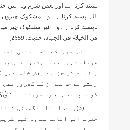
پسند کرتا ہے اور بعض شرم وہ ہیں جنہ
اللہ پسند کرتا ہے وہ مشکوک چیزوں 
ناپسند کرتا ہے وہ غیر مشکوک چیز میں
فی الخیلاء فی الجہاد، حدیث: 2659)
اس حصہ کے تحت مفتی احمد 
فرماتے ہیں یعنی بلاوجہ کسی پر 
و فساد کی جڑ ہے بعض خاوندوں ک
رہتی ہے جس سے ان کے گھروں میں 
اِنَّ ب
کو ناپسند ہے، رب فرماتا ہے:
(3)بادشاہ کا بدگمانی کرنا
حضرت ابو امامہ سے وہ نبی کریم صل
فرماتے ہیں کہ حاکم جب لوگوں می