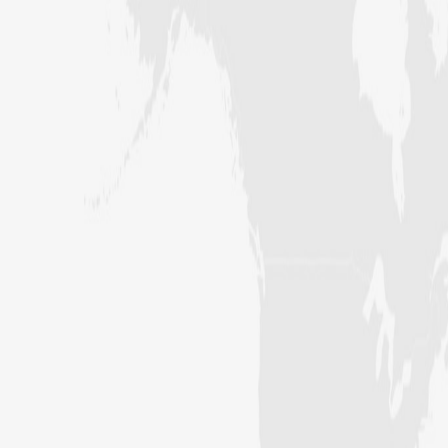
فیضان بغداد ،کراچی،پاکستان)
عبد الرسول (درجہ خامسہ مرکزی جامعۃ
المدینہ فیضان مدینہ ،کراچی ،پاکستان)
مدنی رضا(درجہ سادسہ مرکز ی جامعۃ
المدینہ فیضان مدینہ ،کراچی،پاکستان)
حافظ محمد مصطفٰی عطاری (درجہ سادسہ
مرکزی جامعۃالمدينہ فیضان مدینہ،
کراچی،پاکستان)
ابو برہان عبدالرحمن عطاری (درجہ
رابعہ جامعۃالمدینہ فیضان رضا
،لاہور،پاکستان)