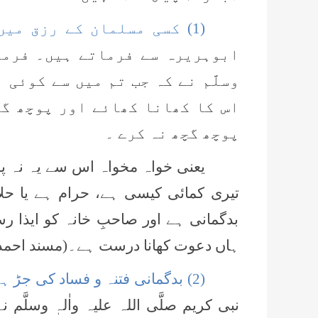
(1) کسی مسلمان کے رزق میں بدگمانی نہ کرے۔
ابوہریرہ سے فرماتے ہیں۔ فرمایا
وسلَّم نے کہ جب تم میں سے کوئی
اس کا کھانا کھائے اور پوچھ گچ
پوچھ گچھ نہ کرے ۔
یعنی خواہ مخواہ اس سے یہ نہ پوچ
تیری کمائی کیسی ہے، حرام ہے یا حلا
بدگمانی ہے اور صاحبِ خانہ کو ایذا ر
ہاں دعوت کھانا درست ہے۔(مسند احمد ،مس
(2) بدگمانی فتنہ و فساد کی جڑ ہے ۔
نبی کریم صلَّی اللہ علیہ واٰلہٖ وسلَّ