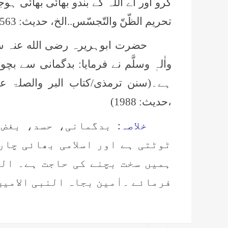
کرو اور اے اللہ کے بندو بھائی بھائی ہوج
تحریم الظّنّ والتّجسّس..الخ، حدیث:
563)
حضرت ابوہریرہ رضی الله عنہ سے 
واٰلہٖ وسلَّم نے فرمایا: بدگمانی سے 
ہے۔(سنن ترمذی/كتاب البر والصلۃ عن ر
،حدیث: 1988)
خلاصہ:
بدگمانی، حسد، بغض 
ٹوٹتی ہے اور اسلامی بھائی چار
ہمیں سخت بچنے کی حاجت ہے۔ ال
فرمائے ۔اٰمین بجاہ النبی الامین صل