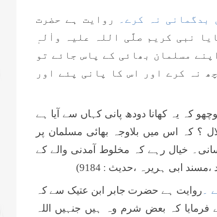
روایت ہے حضرت
 نبی کریم صلَّی اللہ علیہ واٰلہٖ
 اپنے مسلمان بھائی کے پاس جائے تو
ھ نہ کرے اور اس کا پانی پئے اور
ھو کہ یہ کھانا دودھ پانی کہاں سے آیا ہے
ل ؟ کہ اس میں بلاوجہ بھائی مسلمان پر
سانی۔ خیال رہے کہ مخلوط آمدنی والے کے
ند ابی ہریرہ ،حدیث : 9184)
روایت ہے حضرت جابر ابن عتیک سے کہ
م نے فرمایا کہ بعض شرم وہ ہیں جنہیں اللہ