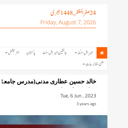
صفر المظفر
ہجری
, 1448
24
Friday, August 7, 2026
امیرِ اہلِ سنّت
جانشین امیر اہل سنت
پاکستان
انٹرنیشنل
علمی مقالہ جات
خالد حسین عطاری مدنی(مدرس جامعۃُ الم
کراچی، پاکستان)
Tue, 6 Jun , 2023
3 years ago