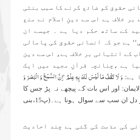
انی حقوق کو ضائع کرنے کا سبب بنتی
بر خلاف ہے اس سے دینِ اسلام نے منع
ید کے ساتھ حکم دیا ہے ۔ جیسے ان
ی‘‘ ہے جو کہ انسانی حقوق کی پامالی
ب کے انتہائی بر خلاف ہے، اس سے دین
یا ہے ،چنانچہ قراٰنِ مجید میں ایک
وَ لَا تَقْفُ مَا لَیْسَ لَكَ بِهٖ عِلْمٌؕ-اِنَّ السَّمْعَ وَ الْبَصَرَ وَ
 ہے
:
ُالایمان: اور اس بات کے پیچھے نہ پڑ جس کا
 دل ان سب سے سوال ہونا ہے۔(پ15،
بنی
نی کی مذمت کی گئی ہے چند احادیث