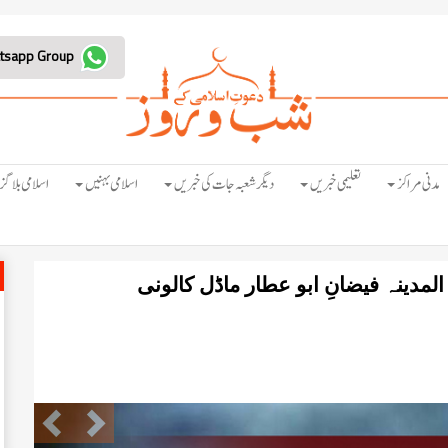
Join Whatsapp Group
مدنی مراکز
تعلیمی خبریں
دیگر شعبہ جات کی خبریں
اسلامی بہنیں
اسلامی بلاگز
دینہ فیضانِ ابو عطار ماڈل کالونی
Previous
Next