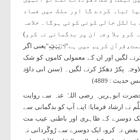
یا تباہ کردے گا اور ملک میں فساد
بالکل خالی کوئی کوئی ہوگا۔ خلاصہ
ہ کرو بلا وجہ ان پر بدگمانی نہ کرو)
لَا رَیۡبَ فِیۡہِ
مت،قرآن کریم میں ہے"
"یعنی اگر
کرنے لگیں اور ان کے معمولی کاموں کو شک
اوجہ پکڑ دھکڑ کرنے لگیں۔ (سنن ابی داؤد
دیث : 4889)
ضرت ابوہریرہ رضی اللہُ عنہ سے روایت
لَّم نے ارشاد فرمایا: اپنے آپ کو بدگمانی سے
ایک دوسرے کے ظاہری اور باطنی عیب مت
غض نہ کرو، ایک دوسرے سے رُوگَردانی نہ