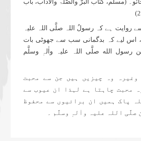
ائو۔
(مسلم، کتاب البرّ والصّلۃ والآداب، باب
2
روایت ہے کہ رسولُ اللہ صلَّی اللہ علیہ
بچو، اس لیے کہ بدگمانی سب سے جھوٹی بات
سول الله صلَّی اللہ علیہ واٰلہٖ وسلَّم
وغیرہ وہ چیزیں ہیں جن سے محبت
ہ محبت چاہتا ہے لہذا ان عیوب سے
لہ پاک ہمیں ان برائیوں سے محفوظ
َّی اللہ علیہ واٰلہٖ وسلَّم ۔