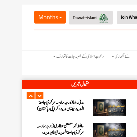
عبدالرؤف (درجہ سابعہ جامعۃ المدینہ
فیضان بغداد ،کراچی،پاکستان)
Months
Dawateislami
عبد الرسول (درجہ خامسہ مرکزی جامعۃ
المدینہ فیضان مدینہ ،کراچی ،پاکستان)
مدنی رضا(درجہ سادسہ مرکز ی جامعۃ
نئے لکھاری
دعوتِ اسلامی کے شعبہ جات کا تعارف
المدینہ فیضان مدینہ ،کراچی،پاکستان)
حافظ محمد مصطفٰی عطاری (درجہ سادسہ
مقبول خبریں
مرکزی جامعۃالمدينہ فیضان مدینہ،
کراچی،پاکستان)
ابو برہان عبدالرحمن عطاری (درجہ
رابعہ جامعۃالمدینہ فیضان رضا
،لاہور،پاکستان)
عبدالمقیم (درجہ سابعہ مرکزی
جامعۃالمدینہ فیضان بغداد،