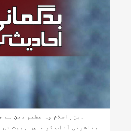
دین ِاسلام وہ عظیم دین ہے 
معاشرتی آداب کو خاص اہمیت دی 