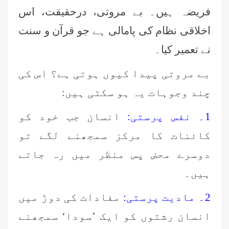
فریضہ ہیں۔ بے مروتی، درحقیقت، اس
اخلاقی نظام کی پامالی ہے جو قرآن و سنت
نے تعمیر کیا۔
بے مروتی پیدا کیوں ہوتی ہے؟ اس کی
چند وجوہات یہ ہو سکتی ہیں:
1۔ نفس پرستی:
انسان جب خود کو
کائنات کا مرکز سمجھنے لگے تو
دوسرے محض پس منظر میں رہ جاتے
ہیں۔
2۔ مادیت پرستی:
مفادات کی دوڑ میں
انسان رشتوں کو ایک ’سودا‘ سمجھنے