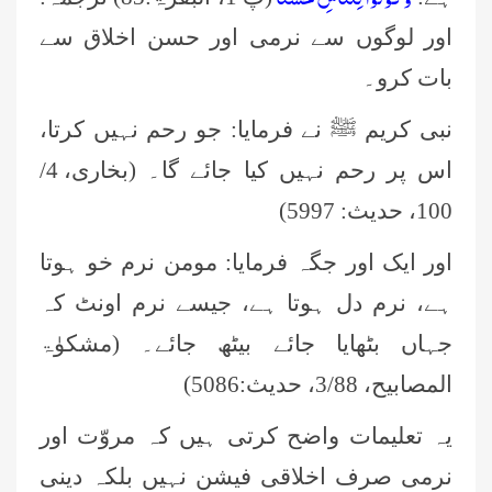
اور لوگوں سے نرمی اور حسن اخلاق سے
بات کرو۔
نبی کریم ﷺ نے فرمایا: جو رحم نہیں کرتا،
اس پر رحم نہیں کیا جائے گا۔ (بخاری،
4
/
100
، حدیث:
5997
)
اور ایک اور جگہ فرمایا: مومن نرم خو ہوتا
ہے، نرم دل ہوتا ہے، جیسے نرم اونٹ کہ
جہاں بٹھایا جائے بیٹھ جائے۔ (
مشکوٰۃ
المصابیح،
3/88،
حدیث:
5086
)
یہ تعلیمات واضح کرتی ہیں کہ مروّت اور
نرمی صرف اخلاقی فیشن نہیں بلکہ دینی