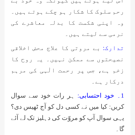
اس لیے ہوتے ہیں کیونکہ وہ خود بے
رحم سلوک کا شکار ہو چکے ہوتے ہیں۔
وہ اپنی شکست کا بدلہ معاشرے کی
نرمی سے لیتے ہیں۔
تدارک:
بے مروتی کا علاج محض اخلاقی
نصیحتوں سے ممکن نہیں۔ یہ روح کا
زخم ہے، جس پر رحمت الٰہی کی مرہم
درکار ہے۔
1۔ خود احتسابی:
ہر رات خود سے سوال
کریں: کیا میں نے کسی دل کو آج ٹھیس دی؟
یہی سوال آپ کو مروّت کی دہلیز تک لے آئے
گا۔