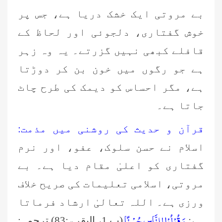
بے مروتی ایک خشک دریا ہے، جس پر
خوش گفتاری، دلجوئی اور لحاظ کے
قافلے کبھی نہیں گزرتے۔ یہ وہ زہر
ہے جو رگوں میں خون بن کر دوڑتا
ہے، مگر احساس کو دیمک کی طرح چاٹ
جاتا ہے۔
قرآن و حدیث کی روشنی میں مذمت:
اسلام نے حسن سلوک، عفو، اور نرم
گفتاری کو اعلیٰ مقام دیا ہے۔ بے
مروتی، اسلامی تعلیمات کی صریح خلاف
ورزی ہے۔ اللہ تعالیٰ ارشاد فرماتا
وَ قُوْلُوْا لِلنَّاسِ حُسْنًا
ہے:
(پ 1، البقرۃ:83) ترجمہ: