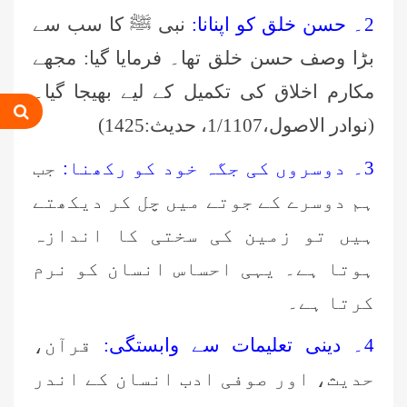
2۔ حسن خلق کو اپنانا:
نبی ﷺ کا سب سے
بڑا وصف حسن خلق تھا۔ فرمایا گیا: مجھے
عمر اختر (درجہ خامسہ مرکزی جامعۃ
مکارم اخلاق کی تکمیل کے لیے بھیجا گیا۔
المدینہ فیضان مدینہ ،کراچی،پاکستان)
(نوادر الاصول،1/1107، حدیث:1425)
محمد وقاص (مرکزی جامعۃ المدینہ
3۔ دوسروں کی جگہ خود کو رکھنا:
جب
فیضان مدینہ،کراچی ،پاکستان)
ہم دوسرے کے جوتے میں چل کر دیکھتے
محمد سعد عمران (درجہ عالیہ مرکزی
ہیں تو زمین کی سختی کا اندازہ
جامعۃ المدینہ فیضانِ مدینہ ،کراچی
،پاکستان)
ہوتا ہے۔ یہی احساس انسان کو نرم
احمد رضا ہاشمی (درجہ خامسہ مرکزی
کرتا ہے۔
جامعۃ المدينہ فيضان عثمان غنى،
کراچی،پاکستان)
4۔ دینی تعلیمات سے وابستگی:
قرآن،
ارشد علی عطاری (درجہ خامسہ
حدیث، اور صوفی ادب انسان کے اندر
مرکزی جامعۃ المدینہ فیضانِ مدینہ،
کراچی،پاکستان)