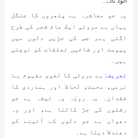
آلود تالے۔
یہ جو معاشرہ ہے پتھروں کا جنگل
یہاں بے مروتی ایک عام شجر کی طرح
اگتی ہے، جس کی جڑیں دلوں میں
پیوست اور شاخیں تعلقات کو نوچتی
ہیں۔
تعریف:
بے مروتی کا لغوی مفہوم ہے:
نرمی، محبت، لحاظ اور ہمدردی کا
فقدان۔ یہ رویّہ وہ تیشہ ہے جو
رشتوں کی جڑ کاٹتا ہے، اور وہ
دھواں ہے جو دلوں کے آئینے کو
دھندلا دیتا ہے۔