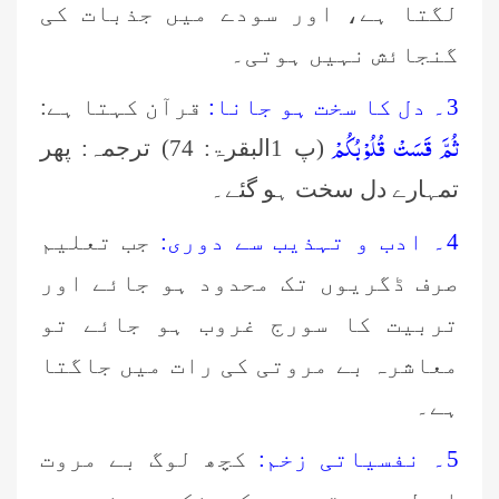
لگتا ہے، اور سودے میں جذبات کی
گنجائش نہیں ہوتی۔
3۔ دل کا سخت ہو جانا:
قرآن کہتا ہے:
ثُمَّ قَسَتْ قُلُوْبُكُمْ
(پ 1البقرۃ: 74) ترجمہ: پھر
تمہارے دل سخت ہو گئے۔
4۔ ادب و تہذیب سے دوری:
جب تعلیم
صرف ڈگریوں تک محدود ہو جائے اور
تربیت کا سورج غروب ہو جائے تو
معاشرہ بے مروتی کی رات میں جاگتا
ہے۔
5۔ نفسیاتی زخم:
کچھ لوگ بے مروت