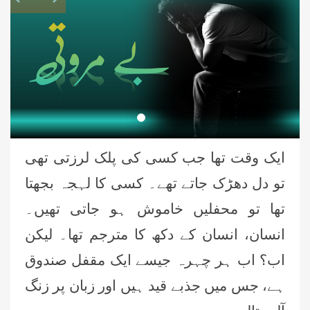
ایک وقت تھا جب کسی کی پلک لرزتی تھی
تو دل دھڑک جاتے تھے۔ کسی کا لہجہ بجھتا
تھا تو محفلیں خاموش ہو جاتی تھیں۔
انسان، انسان کے دکھ کا مترجم تھا۔ لیکن
اب؟ اب ہر چہرہ جیسے ایک مقفل صندوق
ہے، جس میں جذبے قید ہیں اور زبان پر زنگ