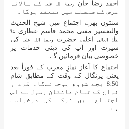
احمد رضا خان
کے سالانہ
رحمۃُ اللہِ علیہ
عرس کے سلسلے میں منعقد ہوگا۔
نیو کاسل کی ذمہ دار اسلامی بہنوں کا
سنتوں بھرے اجتماع میں شیخ الحدیث
مدنی مشورہ
والتفسیر مفتی محمد قاسم عطاری
مُدَّ
سڈنی نگران کے ہمراہ اہم مدنی مشورہ
اعلیٰ حضرت
کی
ظِلُّہُ العالی
رحمۃُ اللہِ علیہ
سیرت اور آپ کی دینی خدمات پر
خصوصی بیان فرمائیں گے۔
وکٹوریا نگران کے ہمراہ میٹنگ
اجتماع کا آغاز نمازِ مغرب کے فوراً بعد
یعنی پرتگال کے وقت کے مطابق شام
شعبہ کفن دفن انٹرنیشنل افئیرز کے
8:50 بجے شروع ہوجائےگا۔ گرد و
تحت مارچ 2026ء کی ماہانہ کارکردگی
نواح کے تمام عاشقان رسول سے اس
اجتماع میں شرکت کی درخواست
نیوزی لینڈ کی ذمہ دار اسلامی بہنوں کا
ہے۔
مدنی مشورہ، 8 دینی کاموں پر کلام
شارٹ کورسز 2026ء کو منظم کرنے