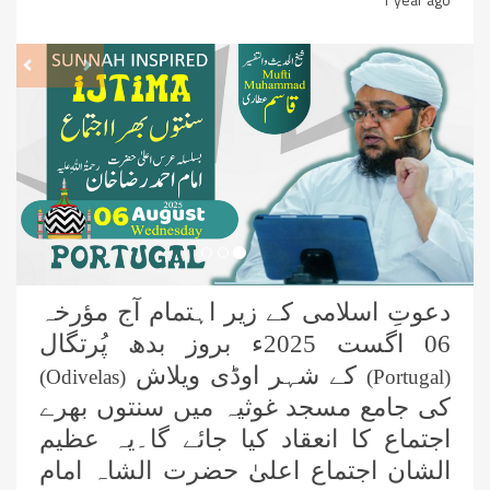
revious
Next
دعوتِ اسلامی کے زیر اہتمام آج مؤرخہ
06 اگست 2025ء بروز بدھ پُرتگال
کے شہر اوڈی ویلاش
)
Odivelas
(
)
Portugal
(
کی جامع مسجد غوثیہ میں سنتوں بھرے
اجتماع کا انعقاد کیا جائے گا۔یہ عظیم
الشان اجتماع اعلیٰ حضرت الشاہ امام