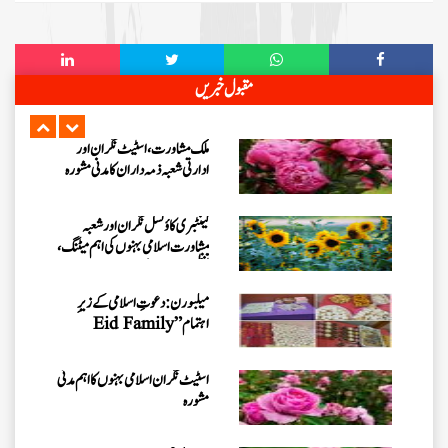
کے لیے ملکی سطح پر اہم مشورہ
بلیک ٹاؤن کاؤنسل کی نگران و ذمہ
مقبول خبریں
داران کا مدنی مشورہ، 8 دینی کاموں کا
جائزہ
ملک مشاورت، اسٹیٹ نگران اور
ادارتی شعبہ ذمہ داران کا مدنی مشورہ
کینٹبری کاؤنسل نگران اور شعبہ
مشاورت اسلامی بہنوں کی اہم میٹنگ،
تنظیمی امور کا جائزہ
میلبورن: دعوتِ اسلامی کے زیرِ
اہتمام ”Eid Family
Gathering 2026“کا انعقاد
اسٹیٹ نگران اسلامی بہنوں کا اہم مدنی
مشورہ