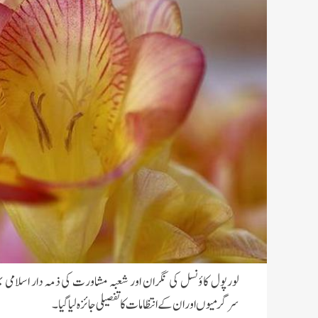
سرگرمیوں اور ان کے انتظامات کا تفصیلی جائزہ لیا گیا۔