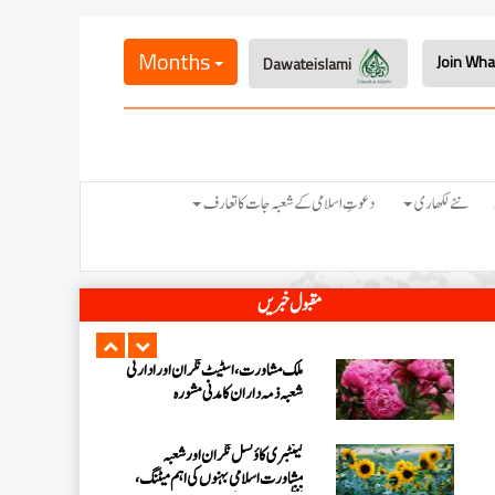
شعبہ کفن دفن انٹرنیشنل افئیرز کے تحت
مارچ 2026ء کی ماہانہ کارکردگی
Months
Dawateislami
نیوزی لینڈ کی ذمہ دار اسلامی بہنوں کا
مدنی مشورہ، 8 دینی کاموں پر کلام
شارٹ کورسز 2026ء کو منظم کرنے
نئے لکھاری
دعوتِ اسلامی کے شعبہ جات کا تعارف
کے لیے ملکی سطح پر اہم مشورہ
بلیک ٹاؤن کاؤنسل کی نگران و ذمہ
مقبول خبریں
داران کا مدنی مشورہ، 8 دینی کاموں کا
جائزہ
ملک مشاورت، اسٹیٹ نگران اور ادارتی
شعبہ ذمہ داران کا مدنی مشورہ
کینٹبری کاؤنسل نگران اور شعبہ
مشاورت اسلامی بہنوں کی اہم میٹنگ،