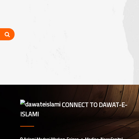
نیوزی لینڈ کی ذمہ دار اسلامی بہنوں کا
مدنی مشورہ، 8 دینی کاموں پر کلام
شارٹ کورسز 2026ء کو منظم کرنے
کے لیے ملکی سطح پر اہم مشورہ
بلیک ٹاؤن کاؤنسل کی نگران و ذمہ
داران کا مدنی مشورہ، 8 دینی کاموں کا
جائزہ
ملک مشاورت، اسٹیٹ نگران اور ادارتی
شعبہ ذمہ داران کا مدنی مشورہ
CONNECT TO DAWAT-E-
کینٹبری کاؤنسل نگران اور شعبہ
ISLAMI
مشاورت اسلامی بہنوں کی اہم میٹنگ،
تنظیمی امور کا جائزہ
میلبورن: دعوتِ اسلامی کے زیرِ اہتمام