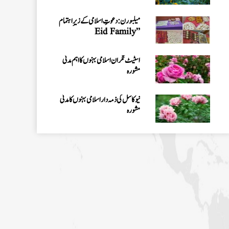
تنظیمی امور کا جائزہ
میلبورن: دعوتِ اسلامی کے زیرِ اہتمام
”Eid Family
Gathering 2026“کا انعقاد
اسٹیٹ نگران اسلامی بہنوں کا اہم مدنی
مشورہ
نیو کاسل کی ذمہ دار اسلامی بہنوں کا مدنی
مشورہ
سڈنی نگران کے ہمراہ اہم مدنی مشورہ
وکٹوریا نگران کے ہمراہ میٹنگ
شعبہ کفن دفن انٹرنیشنل افئیرز کے تحت
مارچ 2026ء کی ماہانہ کارکردگی