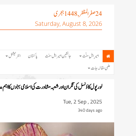
صفر المظفر
ہجری
, 1448
24
Saturday, August 8, 2026
امیرِ اہلِ سنّت
جانشین امیر اہل سنت
پاکستان
انٹرنیشنل
علمی مقالہ جات
لورپول کاؤنسل کی نگران اور شعبہ مشاورت کی اسلامی بہنوں کا اہم م
Tue, 2 Sep , 2025
340 days ago