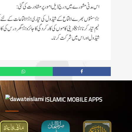
اس مدنی مشورے میں درج ذیل امور پر مشاورت کی گئی:
٭سنتوں بھرے اجتماع کے شیڈول کی تیاری٭اجتماعات کے لئے کمی
ٹیم تیار کرنا٭8 دینی کاموں کی کارکردگی کا جائزہ٭گھر د
شیڈول اور اس میں شرکت کرنا۔
ISLAMIC MOBILE APPS