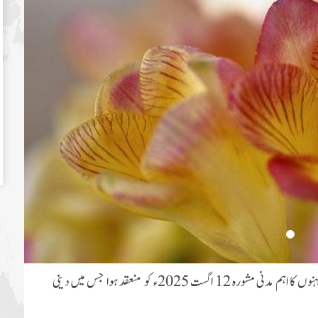
لورپول کاؤنسل کی نگران اور شعبہ مشاورت کی ذمہ دار اسلامی بہنوں کا اہم مدنی مشورہ 12 اگست 2025ء کو منعقد ہوا جس میں دینی