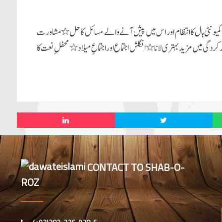
ونٹی ہال کا انتظام اور اس میں پیش آنے والے مسائل کا حل٭مشاورت
رس کی کارکردگی میں مزید بہتری لانا٭انگلش اجتماع اوراجتماعِ میلاد ٭محفلِ نعت کا
CONTACT TO SHAB-O-
ROZ