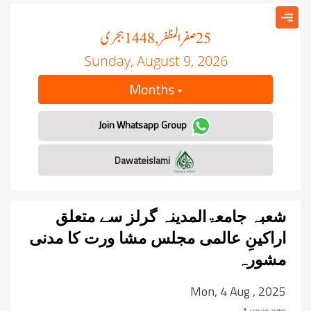
صفر المظفر
ہجری
, 1448
25
Sunday, August 9, 2026
Months
Join Whatsapp Group
Dawateislami
شعبہ جامعۃالمدینہ گرلز سے متعلق
اراکینِ عالمی مجلس مشا ورت کا مدنی
مشورہ
Mon, 4 Aug , 2025
1 year ago