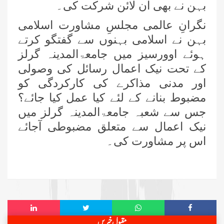
بہن نے بھی آن لائن شرکت کی۔
سڈنی نگران کے ہمراہ اہم مدنی مشورہ
نگرانِ عالمی مجلسِ مشاورت اسلامی
بہن نے اسلامی بہنوں سے گفتگو کرتے
ہوئے اوورسیز میں جامعۃالمدینہ گرلز
وکٹوریا نگران کے ہمراہ میٹنگ
کے تحت نیک اعمال رسائل کی وصولی
اور مدنی مذاکرے کی کارکردگی کو
مضبوط بنانے کے لئے کیا عمل کیا جائے؟
شعبہ کفن دفن انٹرنیشنل افئیرز کے
تحت مارچ 2026ء کی ماہانہ کارکردگی
جس سے شعبہ جامعۃالمدینہ گرلز میں
نیک اعمال سے متعلق مضبوطی آجائے
نیوزی لینڈ کی ذمہ دار اسلامی بہنوں کا
اس پر مشاورت کی۔
مدنی مشورہ، 8 دینی کاموں پر کلام
شارٹ کورسز 2026ء کو منظم کرنے
کے لیے ملکی سطح پر اہم مشورہ
بلیک ٹاؤن کاؤنسل کی نگران و ذمہ
مقبول خبریں