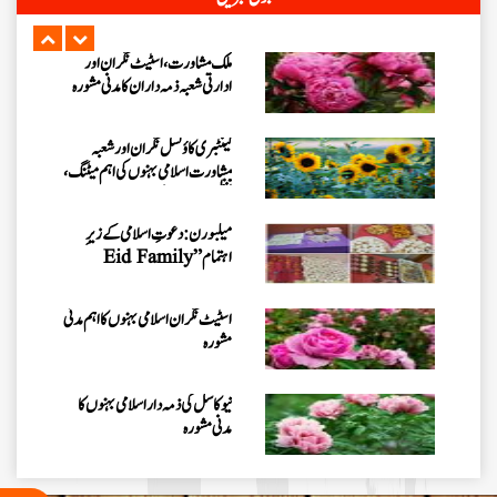
داران کا مدنی مشورہ، 8 دینی کاموں کا
جائزہ
ملک مشاورت، اسٹیٹ نگران اور
ادارتی شعبہ ذمہ داران کا مدنی مشورہ
کینٹبری کاؤنسل نگران اور شعبہ
مشاورت اسلامی بہنوں کی اہم میٹنگ،
تنظیمی امور کا جائزہ
میلبورن: دعوتِ اسلامی کے زیرِ
اہتمام ”Eid Family
Gathering 2026“کا انعقاد
اسٹیٹ نگران اسلامی بہنوں کا اہم مدنی
مشورہ
نیو کاسل کی ذمہ دار اسلامی بہنوں کا
مدنی مشورہ
سڈنی نگران کے ہمراہ اہم مدنی مشورہ