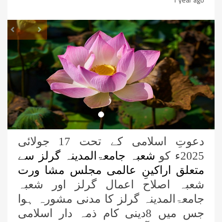
revious
Next
دعوتِ اسلامی کے تحت 17 جولائی
2025ء کو
شعبہ جامعۃالمدینہ گرلز سے
متعلق اراکینِ عالمی مجلس مشا ورت
شعبہ اصلاح اعمال گرلز اور شعبہ
جامعۃالمدینہ گرلز کا مدنی مشورہ ہوا
نیو کاسل کی ذمہ دار اسلامی بہنوں کا
جس میں 8دینی کام ذمہ دار اسلامی
مدنی مشورہ