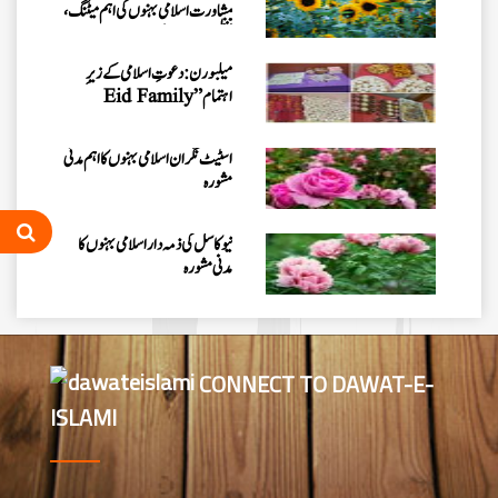
مشاورت اسلامی بہنوں کی اہم میٹنگ،
تنظیمی امور کا جائزہ
میلبورن: دعوتِ اسلامی کے زیرِ
اہتمام ”Eid Family
Gathering 2026“کا انعقاد
اسٹیٹ نگران اسلامی بہنوں کا اہم مدنی
مشورہ
نیو کاسل کی ذمہ دار اسلامی بہنوں کا
مدنی مشورہ
سڈنی نگران کے ہمراہ اہم مدنی مشورہ
CONNECT TO DAWAT-E-
ISLAMI
وکٹوریا نگران کے ہمراہ میٹنگ