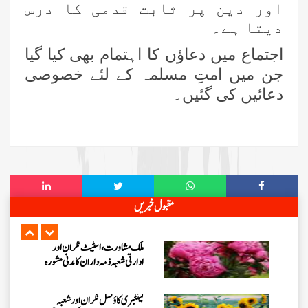
اور دین پر ثابت قدمی کا درس
دیتا ہے۔
شعبہ کفن دفن انٹرنیشنل افئیرز کے
تحت مارچ 2026ء کی ماہانہ کارکردگی
اجتماع میں دعاؤں کا اہتمام بھی کیا گیا
جن میں امتِ مسلمہ کے لئے خصوصی
نیوزی لینڈ کی ذمہ دار اسلامی بہنوں کا
دعائیں کی گئیں۔
مدنی مشورہ، 8 دینی کاموں پر کلام
شارٹ کورسز 2026ء کو منظم کرنے
کے لیے ملکی سطح پر اہم مشورہ
بلیک ٹاؤن کاؤنسل کی نگران و ذمہ
مقبول خبریں
داران کا مدنی مشورہ، 8 دینی کاموں کا
جائزہ
ملک مشاورت، اسٹیٹ نگران اور
ادارتی شعبہ ذمہ داران کا مدنی مشورہ
کینٹبری کاؤنسل نگران اور شعبہ