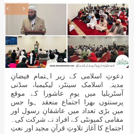
revious
Next
دعوتِ اسلامی کے زیر اہتمام فیضانِ
مدینہ اسلامک سینٹر، لیکیمبا، سڈنی
آسٹریلیا میں یومِ عاشورا کے موقع
پرسنتوں بھرا اجتماع منعقد ہوا جس
میں بڑی تعداد میں عاشقانِ رسول اور
مقامی کمیونٹی کے افراد نے شرکت کی۔
اجتماع کا آغاز تلاوتِ قرآنِ مجید اور نعتِ