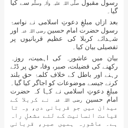
رسول مقبول
سے کیا
صلَّی اللہ علیہ واٰلہٖ وسلَّم
گیا۔
بعد ازاں مبلغِ دعوتِ اسلامی نے نواسۂ
رسول حضرت امام حسین
اور
رضی اللہ عنہ
شہدائے کربلا کی عظیم قربانیوں پر
تفصیلی بیان کیا۔
بیان میں عاشورہ کی اہمیت، روزہ
رکھنے کی فضیلت، صبر، وفا، حق پر ڈٹے
رہنے اور باطل کے خلاف کلمۂ حق بلند
نیو کاسل کی ذمہ دار اسلامی بہنوں کا
مدنی مشورہ
کرنے جیسے موضوعات کو اجاگر کیا گیا۔
مبلغِ دعوتِ اسلامی نے کہا کہ حضرت
سڈنی نگران کے ہمراہ اہم مدنی مشورہ
امام حسین
نے کربلا کے
رضی اللہ عنہ
میدان میں جو قربانی دی، وہ تا
قیامت انسانیت کے لئے مشعلِ راہ
وکٹوریا نگران کے ہمراہ میٹنگ
ہے۔ عاشورہ ہمیں صبر، قربانی