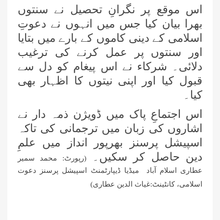
اس موقع پر نگرانِ تحصیل نے سنتوں
بھرا بیان کیا جس میں انہوں نے دعوتِ
جامعۃ المدینہ بوائز فیضانِ غریب نواز
میں طلبہ کو اشاروں کی زبان سکھائی گئی
اسلامی کے دینی کاموں کے بارے میں بتایا
اور سنتوں پر عمل کرنے کی ترغیب
اسپیشل پرسنز ڈیپارٹمنٹ کے تحت 3
دلائی۔ شرکاء نے اس پیغام کو دل سے
دن کا قافلہ، دینی احکام اور سنتوں کی
قبول کیا اور اپنی نیتوں کا اظہار بھی
تربیت
کیا۔
پشاور: مدرسۃ المدینہ میں سیکھنے
سکھانے کا حلقہ، اسپیشل پرسنز کی
اس اجتماعِ پاک میں ڈویژن ذمہ دار نے
معاونت کا ذہن
اشاروں کی زبان میں ترجمانی کی تاکہ
فیضانِ مدینہ G-11، اسلام آباد میں
اسپیشل پرسنز بھرپور انداز میں علمِ
اسپیشل پرسنز کے لیے خصوصی حلقے کا
دین حاصل کر سکیں۔
(رپورٹ: محمد سمیر
انعقاد
عطاری اسلام آباد میڈیا ڈیپارٹمنٹ اسپیشل پرسنز دعوت
وفاقی دارالحکومت اسلام آباد میں
اسلامی، کانٹینٹ:غیاث الدین عطاری)
رہائشی ”اشاروں کی زبان کورس“ کا
انعقاد
فیضانِ مدینہ آفندی ٹاؤن حیدرآباد