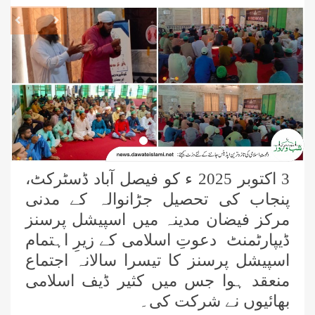
revious
Next
3 اکتوبر 2025 ء کو فیصل آباد ڈسٹرکٹ،
پنجاب کی تحصیل جڑانوالہ کے مدنی
مرکز فیضان مدینہ میں اسپیشل پرسنز
ڈیپارٹمنٹ دعوتِ اسلامی کے زیرِ اہتمام
اسپیشل پرسنز کا تیسرا سالانہ اجتماع
منعقد ہوا جس میں کثیر ڈیف اسلامی
بھائیوں نے شرکت کی۔