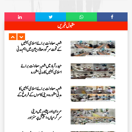
میں 3 دن (25، تا 27 جولائی
2026ء) کا ”روحانی علاج کورس“
فیضانِ مدینہ ننکانہ میں 3 دن (25،
مقبول خبریں
تا 27 جولائی 2026ء) کا ”روحانی
علاج کورس“
شعبہ معاونت برائے اسلامی بہنیں
کے تحت سرگودھا ڈویژن میں اہم مدنی
مشورہ
حیدرآباد میں شعبہ معاونت برائے
اسلامی بہنیں کا مدنی مشورہ
شعبہ معاونت برائے اسلامی بہنیں کا
مدنی مشورہ، دینی کاموں کے فروغ کے
لیے اہداف
مردان اور پشاور میں دینی
سرگرمیاں، اسپیشل پرسنز اور
سرپرستوں سے ملاقات