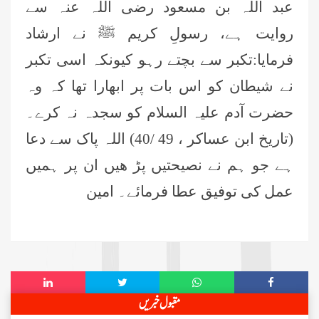
عبد اللہ بن مسعود رضی اللہ عنہ سے
احمد رضا ہاشمی (درجہ خامسہ مرکزی
جامعۃ المدينہ فيضان عثمان غنى،
روایت ہے، رسولِ کریم ﷺ نے ارشاد
کراچی،پاکستان)
فرمایا:تکبر سے بچتے رہو کیونکہ اسی تکبر
ارشد علی عطاری (درجہ خامسہ
نے شیطان کو اس بات پر ابھارا تھا کہ وہ
مرکزی جامعۃ المدینہ فیضانِ مدینہ،
کراچی،پاکستان)
حضرت آدم علیہ السلام کو سجدہ نہ کرے۔
عبدالرؤف (درجہ سابعہ جامعۃ المدینہ
(تاریخ ابن عساکر ، 49 /40) اللہ پاک سے دعا
فیضان بغداد ،کراچی،پاکستان)
ہے جو ہم نے نصیحتیں پڑ ھیں ان پر ہمیں
عبد الرسول (درجہ خامسہ مرکزی
عمل کی توفیق عطا فرمائے۔ امین
جامعۃ المدینہ فیضان مدینہ ،کراچی
،پاکستان)
مدنی رضا(درجہ سادسہ مرکز ی جامعۃ
المدینہ فیضان مدینہ ،کراچی،پاکستان)
حافظ محمد مصطفٰی عطاری (درجہ سادسہ
مقبول خبریں
مرکزی جامعۃالمدينہ فیضان مدینہ،