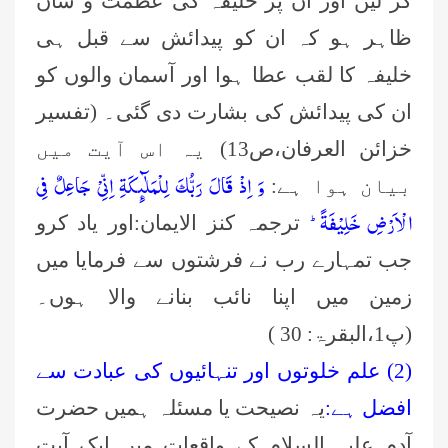
کر لیں اور ان پر خلیفہ کی عظمت و شان
ظاہر ہو کہ ان کو پیدائش سے قبل ہی
خلیفہ کا لقب عطا ہوا اور آسمان والوں کو
ان کی پیدائش کی بشارت دی گئی۔ (تفسیر
خزائن العرفان،ص13) یہ اس آیت میں
وَ اِذْ قَالَ رَبُّكَ لِلْمَلٰٓىٕكَةِ اِنِّیْ جَاعِلٌ فِی
بیان ہوا ہے:
الْاَرْضِ خَلِیْفَةًؕ-
ترجمہ کنز الایمان:اور یاد کرو
جب تمہارے رب نے فرشتوں سے فرمایا میں
زمین میں اپنا نائب بنانے والا ہوں۔
(پ
1،
البقرۃ: 30 )
(
2)
علم خلوتوں اور تنہائیوں کی عبادت سے
افضل ہے:
یہ نصیحت یا مسئلہ ہمیں حضرت
آدم علیہ السلام کے واقعات میں ایک آیت