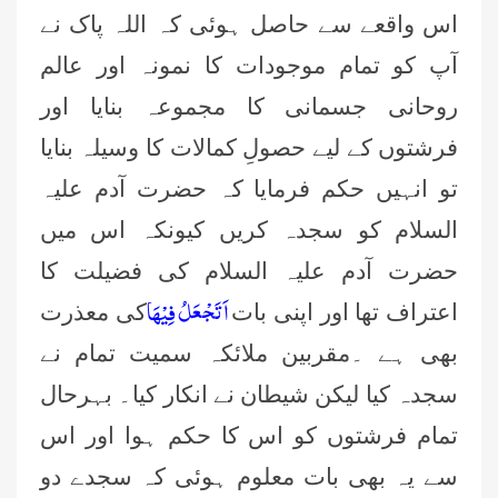
اس واقعے سے حاصل ہوئی کہ اللہ پاک نے
آپ کو تمام موجودات کا نمونہ اور عالم
روحانی جسمانی کا مجموعہ بنایا اور
فرشتوں کے لیے حصولِ کمالات کا وسیلہ بنایا
تو انہیں حکم فرمایا کہ حضرت آدم علیہ
السلام کو سجدہ کریں کیونکہ اس میں
حضرت آدم علیہ السلام کی فضیلت کا
اَتَجْعَلُ فِیْهَا
اعتراف تھا اور اپنی بات
کی معذرت
بھی ہے ۔مقربین ملائکہ سمیت تمام نے
سجدہ کیا لیکن شیطان نے انکار کیا۔ بہرحال
تمام فرشتوں کو اس کا حکم ہوا اور اس
سے یہ بھی بات معلوم ہوئی کہ سجدے دو