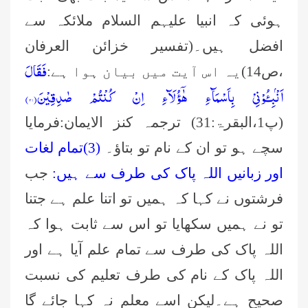
ہوئی کہ انبیا علیہم السلام ملائکہ سے
افضل ہیں۔(تفسیر خزائن العرفان
فَقَالَ
،ص14)یہ اس آیت میں بیان ہوا ہے:
اَنْۢبِـُٔوْنِیْ بِاَسْمَآءِ هٰۤؤُلَآءِ اِنْ كُنْتُمْ صٰدِقِیْنَ(۳۱)
(پ1،البقرۃ:31) ترجمہ کنز الایمان:فرمایا
سچے ہو تو ان کے نام تو بتاؤ۔
(
3)
تمام لغات
اور زبانیں اللہ پاک کی طرف سے ہیں:
جب
فرشتوں نے کہا کہ ہمیں تو اتنا علم ہے جتنا
تو نے ہمیں سکھایا تو اس سے ثابت ہوا کہ
اللہ پاک کی طرف سے تمام علم آیا ہے اور
اللہ پاک کے نام کی طرف تعلیم کی نسبت
صحیح ہے۔لیکن اسے معلم نہ کہا جائے گا