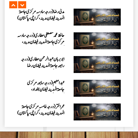
کراچی،پاکستان)
ابو برہان عبدالرحمن عطاری (درجہ
رابعہ جامعۃالمدینہ فیضان رضا
،لاہور،پاکستان)
عبدالمقیم (درجہ سابعہ مرکزی
جامعۃالمدینہ فیضان بغداد،
کراچی،پاکستان)
عمر اختر (درجہ خامسہ مرکزی جامعۃ
المدینہ فیضان مدینہ ،کراچی،پاکستان)
محمد وقاص (مرکزی جامعۃ المدینہ
فیضان مدینہ،کراچی ،پاکستان)
محمد سعد عمران (درجہ عالیہ مرکزی
جامعۃ المدینہ فیضانِ مدینہ ،کراچی
،پاکستان)
احمد رضا ہاشمی (درجہ خامسہ مرکزی
جامعۃ المدينہ فيضان عثمان غنى،