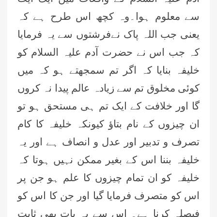
سے معلوم ہوا۔وہ کچھ اس طرح ہے کہ
یعنی جب اللہ پاک نےفرشتوں سے یہ فرمایا
کہ جب اس نے حضرت آدم علیہ السلام کو
خلیفہ بنایا کہ اگر تم سمجھتے ہو کہ میں
کوئی مخلوق تم سے زیادہ عالم پیدا نہ کروں
گا اور خلافت کے ایک تم ہی مستحق ہو تو
ان چیزوں کے نام بتاؤ کیونکہ خلیفہ کا کام
تصرف و تدبیر اور عدل و انصاف ہے اور یہ
خلیفہ بننا اس کے بغیر ممکن نہیں ہوتا کہ
خلیفہ کو ان تمام چیزوں کا علم ہو جن پر
اس کو متصرف فرمایا گیا اور جن کا اس کو
فیصلہ کرنا ہے۔ اس سے یہ بات بھی ثابت