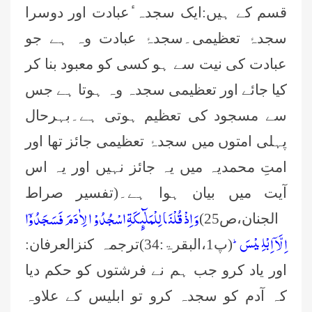
قسم کے ہیں:ایک سجدہ ٔعبادت اور دوسرا
سجدۂ تعظیمی۔سجدۂ عبادت وہ ہے جو
عبادت کی نیت سے ہو کسی کو معبود بنا کر
کیا جائے اور تعظیمی سجدہ وہ ہوتا ہے جس
سے مسجود کی تعظیم ہوتی ہے۔بہرحال
پہلی امتوں میں سجدۂ تعظیمی جائز تھا اور
امتِ محمدیہ میں یہ جائز نہیں اور یہ اس
آیت میں بیان ہوا ہے۔(تفسیر صراط
وَ اِذْ قُلْنَا لِلْمَلٰٓىٕكَةِ اسْجُدُوْا لِاٰدَمَ فَسَجَدُوْۤا
الجنان،ص25)
اِلَّاۤ اِبْلِیْسَؕ-
(پ
1،
البقرۃ:34)ترجمہ کنزالعرفان:
اور یاد کرو جب ہم نے فرشتوں کو حکم دیا
کہ آدم کو سجدہ کرو تو ابلیس کے علاوہ