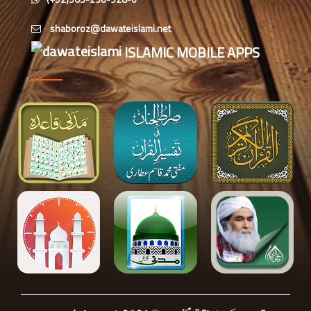
رابعہ جامعۃالمدینہ فیضان رضا
،لاہور،پاکستان)
ISLAMIC MOBILE APPS