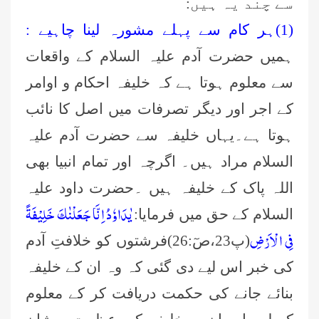
سے چند یہ ہیں:
(
1)
ہر کام سے پہلے مشورہ لینا چاہیے :
ہمیں حضرت آدم علیہ السلام کے واقعات
سے معلوم ہوتا ہے کہ خلیفہ احکام و اوامر
کے اجر اور دیگر تصرفات میں اصل کا نائب
ہوتا ہے۔یہاں خلیفہ سے حضرت آدم علیہ
السلام مراد ہیں۔ اگرچہ اور تمام انبیا بھی
اللہ پاک کے خلیفہ ہیں ۔حضرت داود علیہ
یٰدَاوٗدُ اِنَّا جَعَلْنٰكَ خَلِیْفَةً
السلام کے حق میں فرمایا:
فِی الْاَرْضِ
(پ23،صٓ:26)فرشتوں کو خلافتِ آدم
کی خبر اس لیے دی گئی کہ وہ ان کے خلیفہ
بنائے جانے کی حکمت دریافت کر کے معلوم