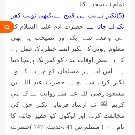
تمام نے سجدہ کیا۔
(
5)
تکبر نہایت ہی قبیح ہے،کبھی نوبت کفر
تک لے جاتا ہے :
حضرت آدم علیہ السلام کے
ہی واقعے سے ایک اور نصیحت یہ بھی
معلوم ہوئی کہ تکبر ایسا خطرناک عمل ہے
کہ یہ بعض اوقات بندے کو کفر تک پہنچا دیتا
ہے۔اس لیے ہر مسلمان کو چاہیے کہ وہ
عمر اختر (درجہ خامسہ مرکزی جامعۃ
المدینہ فیضان مدینہ ،کراچی،پاکستان)
تکبر کرنے سے بچے۔ حضرت عبد اللہ بن
مسعود رضی اللہ عنہ سے روایت ہے کہ نبیِ
محمد وقاص (مرکزی جامعۃ المدینہ
فیضان مدینہ،کراچی ،پاکستان)
کریم ﷺ نے ارشاد فرمایا: تکبر حق کی
مخالفت کرنے اور لوگوں کو حقیر جاننے کا
محمد سعد عمران (درجہ عالیہ مرکزی
جامعۃ المدینہ فیضانِ مدینہ ،کراچی
نام ہے۔( مسلم،ص 41 ،حدیث: 147 )حضرت
،پاکستان)