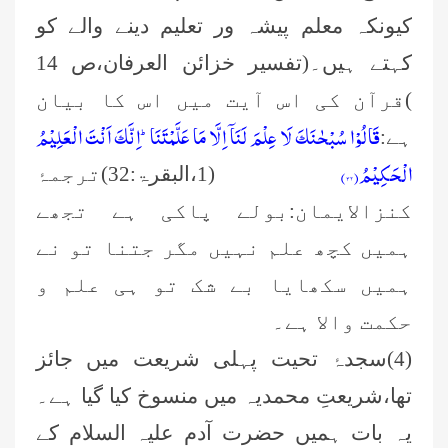
کیونکہ معلم پیشہ ور تعلیم دینے والے کو
کہتے ہیں۔(تفسیر خزائن العرفان،ص 14
)قرآن کی اس آیت میں اس کا بیان
قَالُوْا سُبْحٰنَكَ لَا عِلْمَ لَنَاۤ اِلَّا مَا عَلَّمْتَنَاؕ-اِنَّكَ اَنْتَ الْعَلِیْمُ
ہے:
الْحَكِیْمُ(۳۲)
(1،البقرۃ:32)ترجمۂ
کنزالایمان:بولے پاکی ہے تجھے
ہمیں کچھ علم نہیں مگر جتنا تو نے
ہمیں سکھایا بے شک تو ہی علم و
حکمت والا ہے۔
(
4)
سجدۂ تحیت پہلی شریعت میں جائز
تھا،شریعتِ محمدیہ میں منسوخ کیا گیا ہے۔
یہ بات ہمیں حضرت آدم علیہ السلام کے