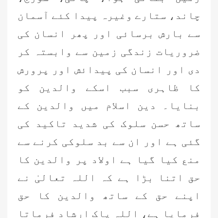
چاند، ستارے وغیرہ پیدا کئے آسمان
سے بارش برسائی اور پھر انسان کی
ضروریات زندگی زمین سے وابستہ کر
دی اور انسان کی پیدائش اور پرورش
کا ظاہری سبب اسکے والدین کو
بنایا۔ دین اسلام میں والدین کے
ساتھ حسن سلوک کی شدید تاکید کی
گئی ہے اور ان سے بد سلوکی کرنے سے
منع کیا گیا ہے اولاد پر والدین کا
حق اتنا بڑا ہے کہ اللہ تعالیٰ نے
اپنے حق کے ساتھ والدین کا حق
فرمایا ہے، اللہ پاک ارشاد فرماتا