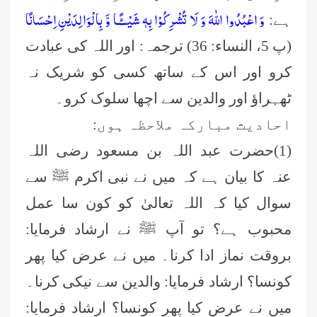
وَ اعْبُدُوا اللّٰهَ وَ لَا تُشْرِكُوْا بِهٖ شَیْــٴًـا وَّ بِالْوَالِدَیْنِ اِحْسَانًا
ہے:
(پ 5، النساء: 36) ترجمہ: اور اللہ کی عبادت
کرو اور اس کے ساتھ کسی کو شریک نہ
ٹھہراؤ اور والدین سے اچھا سلوک کرو۔
احادیث مبارکہ ملاحظہ ہوں:
(1)حضرت عبد اللہ بن مسعود رضی اللہ
عنہ کا بیان ہے کہ میں نے نبی اکرم ﷺ سے
سوال کیا کہ اللہ تعالیٰ کو کون سا عمل
محبوب ہے؟ تو آپ ﷺ نے ارشاد فرمایا:
بروقت نماز ادا کرنا۔ میں نے عرض کیا پھر
کونسا؟ ارشاد فرمایا: والدین سے نیکی کرنا۔
میں نے عرض کیا پھر کونسا؟ ارشاد فرمایا: