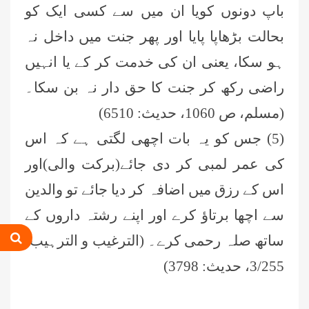
باپ دونوں کویا ان میں سے کسی ایک کو
المدینہ فیضان مدینہ ،کراچی،پاکستان)
بحالت بڑھاپا پایا اور پھر جنت میں داخل نہ
محمد وقاص (مرکزی جامعۃ المدینہ
ہو سکا، یعنی ان کی خدمت کر کے یا انہیں
فیضان مدینہ،کراچی ،پاکستان)
راضی رکھ کر جنت کا حق دار نہ بن سکا۔
محمد سعد عمران (درجہ عالیہ مرکزی
(مسلم، ص 1060، حدیث: 6510)
جامعۃ المدینہ فیضانِ مدینہ ،کراچی
،پاکستان)
(5) جس کو یہ بات اچھی لگتی ہے کہ اس
احمد رضا ہاشمی (درجہ خامسہ مرکزی
کی عمر لمبی کر دی جائے(برکت والی)اور
جامعۃ المدينہ فيضان عثمان غنى،
کراچی،پاکستان)
اس کے رزق میں اضافہ کر دیا جائے تو والدین
ارشد علی عطاری (درجہ خامسہ
سے اچھا برتاؤ کرے اور اپنے رشتہ داروں کے
مرکزی جامعۃ المدینہ فیضانِ مدینہ،
کراچی،پاکستان)
ساتھ صلہ رحمی کرے۔ (الترغیب و الترہیب،
عبدالرؤف (درجہ سابعہ جامعۃ المدینہ
3/255، حدیث: 3798)
فیضان بغداد ،کراچی،پاکستان)