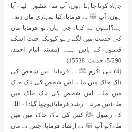
جہاد کرنا چاہتا ہوں، آپ سے مشورہ لینے آیا
ہوں، آپ ﷺ نے فرمایا: کیا تمہاری ماں زندہ
ہے؟انہوں نے کہا: جی ہاں۔تو فرمایا ماں
کی خدمت میں لگے رہو کیونکہ جنت اسکے
قدموں کے پاس ہے۔ (مسند امام احمد،
5/290، حدیث: 15538)
(4) نبی اکرم ﷺ نے فرمایا: اس شخص کی
ناک خاک میں ملے، اس شخص کی ناک خاک
میں ملے، اس شخص کی ناک خاک میں
ملے(تین مرتبہ ارشاد فرمایا)پوچھا گیا: اے اللہ
کے رسول ﷺ کس کی ناک خاک میں میں
ملے؟تو آپ ﷺ نے ارشاد فرمایا: جس نے ماں
عمر اختر (درجہ خامسہ مرکزی جامعۃ