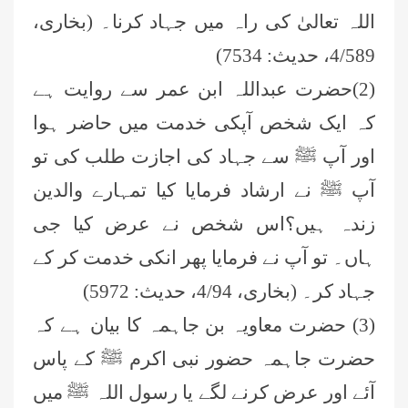
اللہ تعالیٰ کی راہ میں جہاد کرنا۔ (بخاری،
4/589، حدیث: 7534)
(2)حضرت عبداللہ ابن عمر سے روایت ہے
کہ ایک شخص آپکی خدمت میں حاضر ہوا
اور آپ ﷺ سے جہاد کی اجازت طلب کی تو
آپ ﷺ نے ارشاد فرمایا کیا تمہارے والدین
زندہ ہیں؟اس شخص نے عرض کیا جی
ہاں۔ تو آپ نے فرمایا پھر انکی خدمت کر کے
جہاد کر۔ (بخاری، 4/94، حدیث: 5972)
(3) حضرت معاویہ بن جاہمہ کا بیان ہے کہ
حضرت جاہمہ حضور نبی اکرم ﷺ کے پاس
آئے اور عرض کرنے لگے یا رسول اللہ ﷺ میں