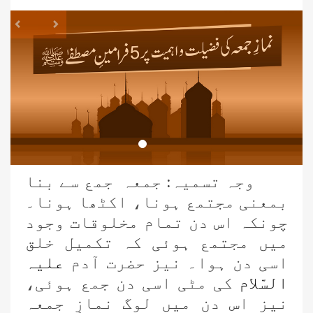
revious
Next
وجہ تسمیہ: جمعہ جمع سے بنا
بمعنی مجتمع ہونا، اکٹھا ہونا۔
چونکہ اس دن تمام مخلوقات وجود
میں مجتمع ہوئی کہ تکمیل خلق
اسی دن ہوا۔ نیز حضرت آدم
علیہ
السّلام
کی مٹی اسی دن جمع ہوئی،
نیز اس دن میں لوگ نمازِ جمعہ