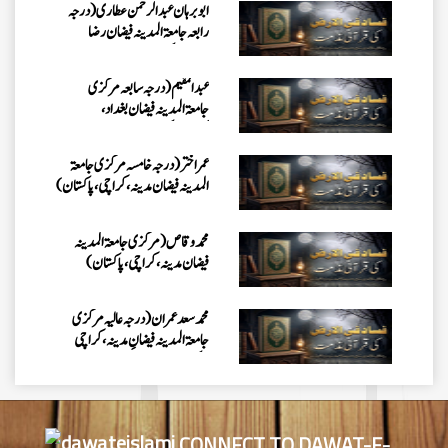
ابو برہان عبدالرحمن عطاری (درجہ
رابعہ جامعۃالمدینہ فیضان رضا
،لاہور،پاکستان)
عبدالمقیم (درجہ سابعہ مرکزی
جامعۃالمدینہ فیضان بغداد،
کراچی،پاکستان)
عمر اختر (درجہ خامسہ مرکزی جامعۃ
المدینہ فیضان مدینہ ،کراچی،پاکستان)
محمد وقاص (مرکزی جامعۃ المدینہ
فیضان مدینہ،کراچی ،پاکستان)
محمد سعد عمران (درجہ عالیہ مرکزی
جامعۃ المدینہ فیضانِ مدینہ ،کراچی
،پاکستان)
احمد رضا ہاشمی (درجہ خامسہ مرکزی
جامعۃ المدينہ فيضان عثمان غنى،
کراچی،پاکستان)
CONNECT TO DAWAT-E-