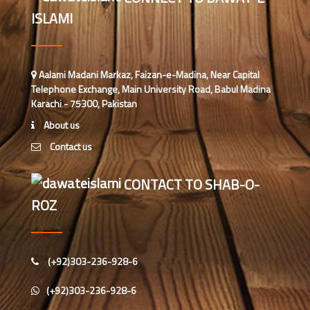
ISLAMI
ارشد علی عطاری (درجہ خامسہ
مرکزی جامعۃ المدینہ فیضانِ مدینہ،
کراچی،پاکستان)
عبدالرؤف (درجہ سابعہ جامعۃ المدینہ
Aalami Madani Markaz, Faizan-e-Madina, Near Capital
فیضان بغداد ،کراچی،پاکستان)
Telephone Exchange, Main University Road, Babul Madina
Karachi - 75300, Pakistan
عبد الرسول (درجہ خامسہ مرکزی
About us
جامعۃ المدینہ فیضان مدینہ ،کراچی
Contact us
،پاکستان)
مدنی رضا(درجہ سادسہ مرکز ی جامعۃ
CONTACT TO SHAB-O-
المدینہ فیضان مدینہ ،کراچی،پاکستان)
ROZ
حافظ محمد مصطفٰی عطاری (درجہ سادسہ
مرکزی جامعۃالمدينہ فیضان مدینہ،
کراچی،پاکستان)
(+92)303-236-928-6
ابو برہان عبدالرحمن عطاری (درجہ
(+92)303-236-928-6
رابعہ جامعۃالمدینہ فیضان رضا