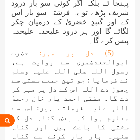
پہنچا ئے بلکہ اگر کوئی سو بار درود
شریف پڑھے تو یہ فرشتہ سو بار اس
کے اور گنبدِ خضریٰ کے درمیان چکر
لگائے گا اور ہر درود علیحدہ علیحدہ
پیش کرے گا۔
(5) دل پر مہر:
حضرت
ابوالجعدضمری سے روایت ہے،
عمر اختر (درجہ خامسہ مرکزی جامعۃ
رسول اللہ صلی اللہ علیہ وسلم
المدینہ فیضان مدینہ ،کراچی،پاکستان)
نے فرمایا : جو تین جمعے سستی سے
چھوڑ دے اللہ اس کے دل پر مہر کر
محمد وقاص (مرکزی جامعۃ المدینہ
فیضان مدینہ،کراچی ،پاکستان)
دے گا۔ مفتی احمد یار خان رحمۃُ
اللہِ علیہ فرماتے ہیں:
اس سے
محمد سعد عمران (درجہ عالیہ مرکزی
معلوم ہوا کہ بعض گناہ دل کی
جامعۃ المدینہ فیضانِ مدینہ ،کراچی
سختی کا باعث ہیں اور گناہ
،پاکستان)
صغیرہ بار بار کرنے سے گناہ
احمد رضا ہاشمی (درجہ خامسہ مرکزی