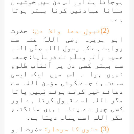
ہوجاتا ہے اور اس دن میں خوشیاں
منانا عبادتیں کرنا بہتر ہوتا
ہے۔
(2)قبولِ دعا والا دن:
حضرت
ابو ہریرہ رضی اللہُ عنہ سے
روایت ہے کہ رسول اللہ صلَّی اللہ
علیہ واٰلہٖ وسلَّم نے فرمایا: جمعہ
سے بہتر کسی دن پر آفتاب طلوع
نہیں ہوا ۔ اس میں ایک ایسی
ساعت ہے جسے کوئی مؤمن اللہ سے
دعائے خیر کرتے ہوئے نہیں پاتا
مگر اللہ اسے قبول کرتا ہے اور
کسی چیز سے پناہ نہیں مانگتا،
مگر اللہ اسے پناہ دیتا ہے۔
(3) دنوں کا سردار:
حضرت ابو