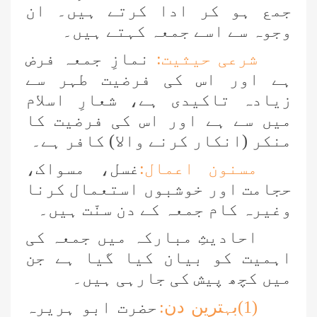
جمع ہو کر ادا کرتے ہیں۔ ان
وجوہ سے اسے جمعہ کہتے ہیں۔
شرعی حیثیت:
نمازِ جمعہ فرض
ہے اور اس کی فرضیت طہر سے
زیادہ تاکیدی ہے، شعارِ اسلام
میں سے ہے اور اس کی فرضیت کا
منکر (انکار کرنے والا) کافر ہے۔
مسنون اعمال:
غسل، مسواک،
حجامت اور خوشبوں استعمال کرنا
وغیرہ کام جمعہ کے دن سنّت ہیں۔
احادیثِ مبارکہ میں جمعہ کی
اہمیت کو بیان کیا گیا ہے جن
میں کچھ پیش کی جارہی ہیں۔
(1)بہترین دن:
حضرت ابو ہریرہ