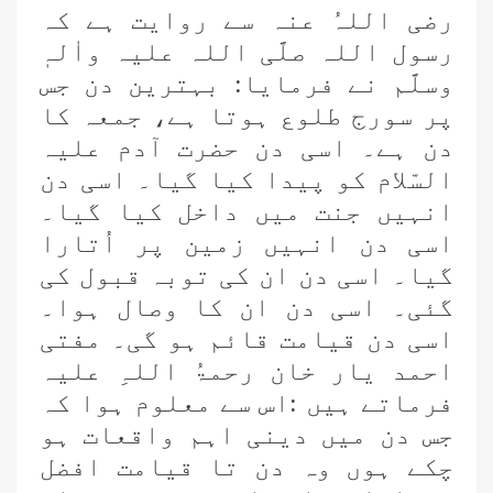
رضی اللہُ عنہ سے روایت ہے کہ
رسول اللہ صلَّی اللہ علیہ واٰلہٖ
وسلَّم نے فرمایا: بہترین دن جس
پر سورج طلوع ہوتا ہے، جمعہ کا
دن ہے۔ اسی دن حضرت آدم علیہ
السّلام کو پیدا کیا گیا۔ اسی دن
انہیں جنت میں داخل کیا گیا۔
اسی دن انہیں زمین پر اُتارا
گیا۔ اسی دن ان کی توبہ قبول کی
گئی۔ اسی دن ان کا وصال ہوا۔
اسی دن قیامت قائم ہو گی۔ مفتی
احمد یار خان رحمۃُ اللہِ علیہ
فرماتے ہیں :اس سے معلوم ہوا کہ
جس دن میں دینی اہم واقعات ہو
چکے ہوں وہ دن تا قیامت افضل