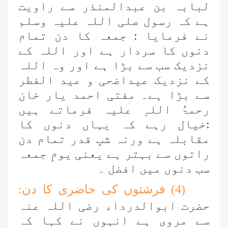
لبابہ بن عبدالمنذر سے راویت
ہے کہ رسول صلی اللہ علیہ وسلم
نے فرمایا : جمعہ کا دن تمام
دنوں کا سردار ہے اور اللہ کے
نزدیک سب سے بڑا ہے اور وہ اللہ
کے نزدیک عيداضحی و عید الفطر
سے بڑا ہے۔ مفتی احمد یار خان
رحمۃُ اللہِ علیہ فرماتے ہیں
:خیال رہے کہ یہاں دنوں کا
مقابلہ ہے ورنہ شبِ قدر تمام دن
راتوں سے بہتر ہے یعنی یومِ جمعہ
سب دنوں میں افضل ۔
(4) فرشتوں کی حاضری کا دن:
حضرت ابوالدرداء رضی اللہ عنہ
سے مروی ہے انہوں نے کہا کہ