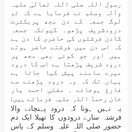
رسول اللہ صلی اللہ تعالیٰ علیہ
واٰلہ وسلم نے فرمایا ہے کہ تم
لوگ جمعہ کے دن مجھ پربکثرت
درودشریف پڑھو۔ کیونکہ جمعہ
کادن فرشتوں کی حاضری کا دن ہے
کہ اس دن میں فرشتے حاضر ہوتے
ہیں اور جو کوئی بھی مجھ پر
درود شریف پڑھتا ہے اس کا درود
میرے سامنے پیش کیا جاتا ہے
یہاں تک کہ وہ درود پڑھنے سے
فارغ ہوجائے ۔ مفتی احمد یار
خان رحمۃُ اللہِ علیہ فرماتے ہیں:
یہ نہیں ہوتا کہ درود پہنچانے والا
فرشتہ سارے درودوں کا تھیلا ایک دم
حضور صلی اللہ علیہ وسلم کے پاس