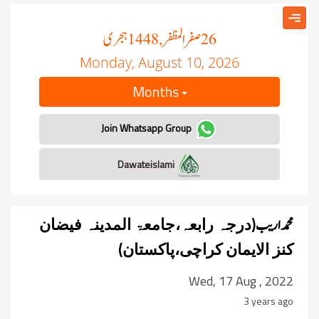
صفر المظفر
ہجری
, 1448
26
Monday, August 10, 2026
Months
Join Whatsapp Group
Dawateislami
(درجہ
رابعہ،جامعۃ المدینہ فیضان
محمد اریب
کنز الایمان کراچی،پاکستان)
Wed, 17 Aug , 2022
3 years ago