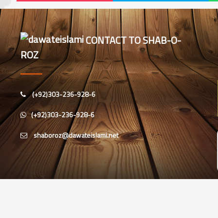
CONTACT TO SHAB-O-
ROZ
(+92)303-236-928-6
(+92)303-236-928-6
تمام مواد کے جملہ حقوق محفوظ ہیں © 2021 دعوتِ اسلامی شب وروز