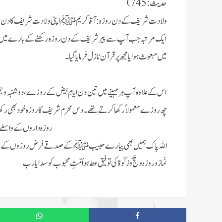
حدیث: 745)
ولادت شریف کے دن روزہ:
آقا کریم ﷺ اپنی ولادت شریف کا دن روز
ایک مرتبہ جب آپ سے پیر شریف کے دن روزہ رکھنے کے بارے میں سوال 
میں مبعوث ہوا یا مجھ پر قرآن نازل فرمایا گیا۔
اس کے علاوہ آپ ہرمہینے میں تین دن ایامِ بیض کے روزے،دو شنبہ
چھ روزے معمولاً رکھا کرتے تھے۔دس محرم شریف کا روزہ خود بھی رکھا او
روزہ داروں کے واسطے و
اللہ پاک ہمیں بھی پیارے حبیب ﷺ کے صدقے فرض روزوں کے ساتھ س
نَماز و روزہ وحَجّ و زکوٰۃ کی توفیق عطا ہو اُمّتِ محبوب کوسدا یارب