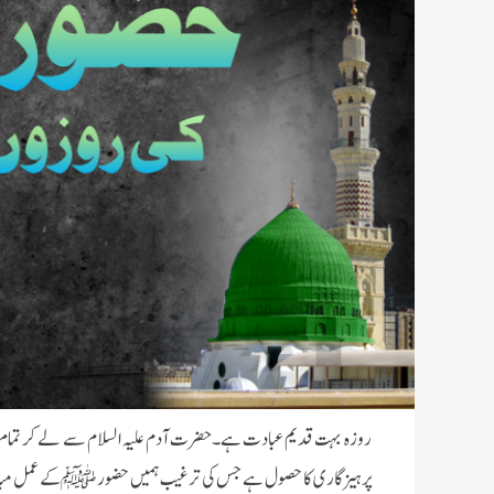
روزہ بہت قدیم عبادت ہے
۔
حضرت آدم علیہ السلام سے لے کر تما
پرہیزگاری کا حصول ہے جس کی ترغیب ہمیں حضور ﷺ کے عمل م