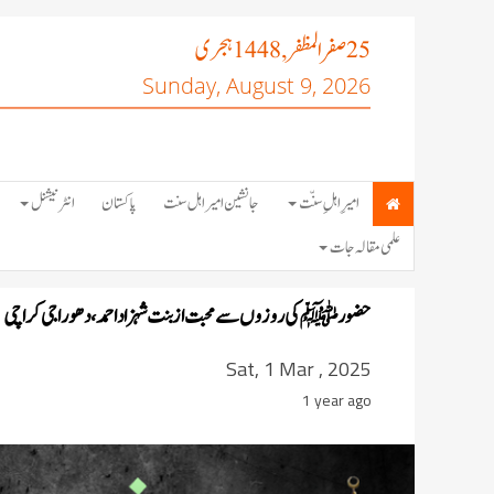
صفر المظفر
ہجری
, 1448
25
Sunday, August 9, 2026
امیرِ اہلِ سنّت
جانشین امیر اہل سنت
پاکستان
انٹرنیشنل
علمی مقالہ جات
حضور ﷺ کی روزوں سے محبت از بنت شہزاد احمد،دھوراجی کراچی
Sat, 1 Mar , 2025
1 year ago