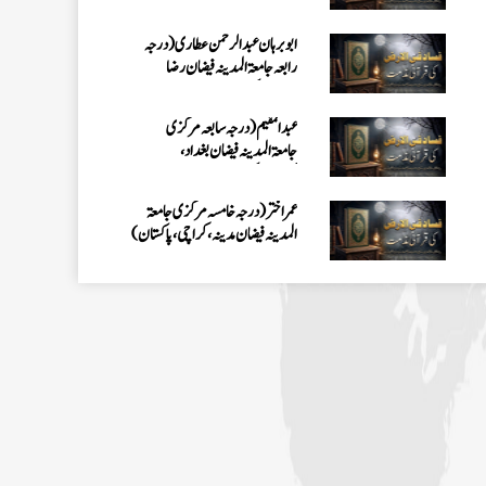
کراچی،پاکستان)
ابو برہان عبدالرحمن عطاری (درجہ
رابعہ جامعۃالمدینہ فیضان رضا
،لاہور،پاکستان)
عبدالمقیم (درجہ سابعہ مرکزی
جامعۃالمدینہ فیضان بغداد،
کراچی،پاکستان)
عمر اختر (درجہ خامسہ مرکزی جامعۃ
المدینہ فیضان مدینہ ،کراچی،پاکستان)
محمد وقاص (مرکزی جامعۃ المدینہ
فیضان مدینہ،کراچی ،پاکستان)
محمد سعد عمران (درجہ عالیہ مرکزی جامعۃ
المدینہ فیضانِ مدینہ ،کراچی ،پاکستان)
احمد رضا ہاشمی (درجہ خامسہ مرکزی
جامعۃ المدينہ فيضان عثمان غنى،