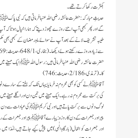
بکثرت رکھا کرتے تھے۔
حدیثِ مبارکہ:
حضرت عائشہ رضی اللہ عنہا فرماتی ہیں کہ نبی پاک ﷺ 
گے اور پھر کبھی آپ اتنے روزے چھوڑ دیتے کہ ہمارا خیال ہوتا کہ
طیبہ تشریف لانے کے بعد آپ نے سوا
ئے
ماہِ رمضان کے کبھی بھی مک
سے زیادہ روزے رکھتے ہو
ئے
دیکھا۔(بخاری،1/ 648،حدیث: 1969)
حضرت عائشہ رضی اللہ عنہا فرماتی ہیں
:
رسول اللہ ﷺ ایک مہینے میں ہف
کا۔
(ترمذی،2/186، حدیث:746)
آقا ﷺ نے کسی کو بھی محروم نہ فرمایا یہاں تک کہ ہفتے کے سارے 
کی برکت سے محروم نہ رہے۔ایک مہینے میں تین دن اور اگلے مہینے می
لوگ دنوں سے برکت پاتے ہیں اور نبی کریم ﷺ کی عبادات سے دن 
پیر اور جمعرات کے دن کا روزہ:
پیارے آقا ﷺ پیر اور جمعرات کے روزے 