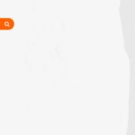
رابعہ جامعۃالمدینہ فیضان رضا
،لاہور،پاکستان)