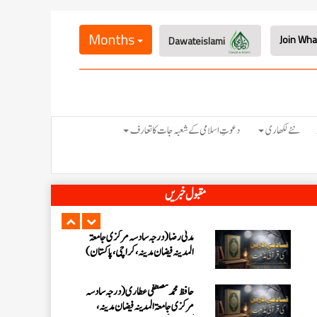
احمد رضا ہاشمی (درجہ خامسہ مرکزی
جامعۃ المدينہ فيضان عثمان غنى،
Months
Dawateislami
کراچی،پاکستان)
ارشد علی عطاری (درجہ خامسہ مرکزی
جامعۃ المدینہ فیضانِ مدینہ،
کراچی،پاکستان)
عبدالرؤف (درجہ سابعہ جامعۃ المدینہ
نئے لکھاری
دعوتِ اسلامی کے شعبہ جات کا تعارف
فیضان بغداد ،کراچی،پاکستان)
عبد الرسول (درجہ خامسہ مرکزی جامعۃ
مقبول خبریں
المدینہ فیضان مدینہ ،کراچی ،پاکستان)
مدنی رضا(درجہ سادسہ مرکز ی جامعۃ
المدینہ فیضان مدینہ ،کراچی،پاکستان)
حافظ محمد مصطفٰی عطاری (درجہ سادسہ
مرکزی جامعۃالمدينہ فیضان مدینہ،