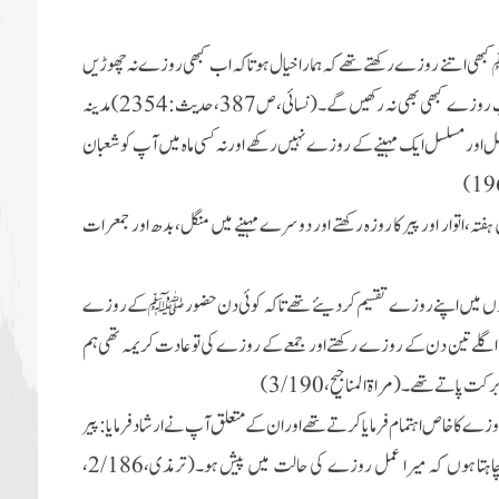
کبھی اتنے روزے رکھتے تھے کہ ہمارا خیال ہوتا کہ اب کبھی روزے نہ چھوڑیں
 آپ روزے کبھی بھی نہ رکھیں گے۔(نسائی،ص
387
،حدیث:
2354)
مدینہ
مل اور مسلسل ایک مہینے کے روزے نہیں رکھے اور نہ کسی ماہ میں آپ کو شعبان
تہ،اتوار اور پیر کا روزہ رکھتے اور دوسرے مہینے میں منگل، بدھ اور جمعرات
دنوں میں اپنے روزے تقسیم کر دی
تھے تاکہ کوئی دن حضور ﷺ کے روزے
ں اگلے تین دن کے روزے رکھتے اور جمعے کے روزے کی تو عادت کریمہ تھی ہم
برکت پاتے تھے۔
(مراۃ المناجیح، 3/190)
کا خاص اہتمام فرمایا کرتے تھے اور ان کے متعلق آپ نے ارشاد فرمایا:پیر
اور جمعرات کو اعمال(بارگاہِ الٰہی)میں پیش کیے جاتے ہیں،لہٰذا میں چاہتا ہوں کہ میرا عمل روزے کی حالت میں پیش ہو۔(ترمذی،2/186،