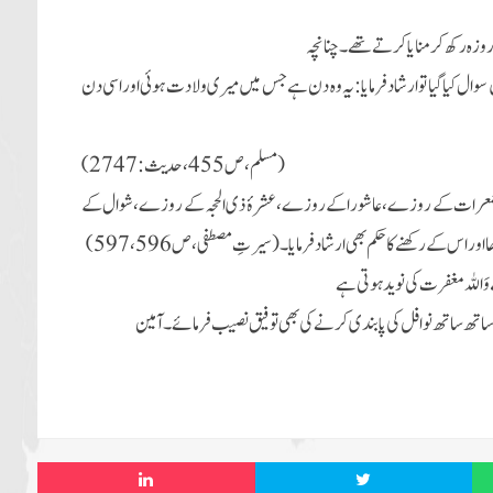
ہ رکھ کر منایا کرتے تھے۔چنانچہ
کیا گیا تو ارشاد فرمایا:یہ وہ دن ہے جس میں میری ولادت ہوئی اور اسی دن
(مسلم،ص 455، حدیث: 2747
)
 و جمعرات کے روزے،عاشورا کے روزے،عشرۂ ذی الحجہ کے روزے، شوال کے
ر اس کے رکھنے کا حکم بھی ارشاد فرمایا۔
(سیرتِ مصطفی ، ص597،596)
َاللہ مغفرت کی نوید ہوتی ہے
اتھ نوافل کی پابندی کرنےکی بھی توفیق نصیب فرما
ئے۔
آمین