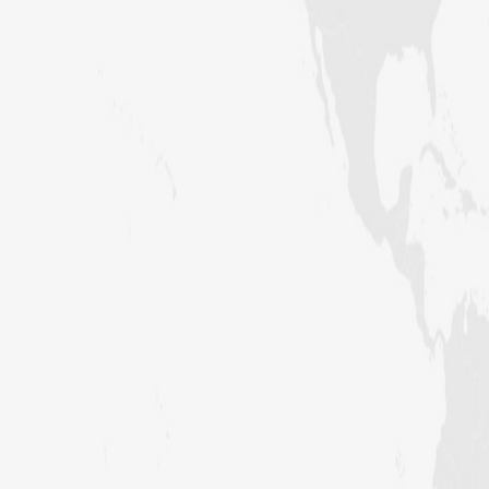
کراچی،پاکستان)
ارشد علی عطاری (درجہ خامسہ مرکزی
جامعۃ المدینہ فیضانِ مدینہ،
کراچی،پاکستان)
عبدالرؤف (درجہ سابعہ جامعۃ المدینہ
فیضان بغداد ،کراچی،پاکستان)
عبد الرسول (درجہ خامسہ مرکزی جامعۃ
المدینہ فیضان مدینہ ،کراچی ،پاکستان)
مدنی رضا(درجہ سادسہ مرکز ی جامعۃ
المدینہ فیضان مدینہ ،کراچی،پاکستان)
حافظ محمد مصطفٰی عطاری (درجہ سادسہ
مرکزی جامعۃالمدينہ فیضان مدینہ،
کراچی،پاکستان)
ابو برہان عبدالرحمن عطاری (درجہ