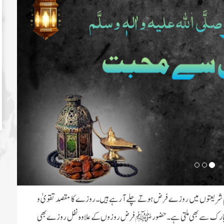
م شریعتوں میں روزے فرض ہوتے چلے آ رہے ہیں۔روزے کا مقصد تقویٰ و
بارک سے بھی ملتی ہے۔حضور ﷺ فرض روزوں کے علاوہ نفل روزے بھی