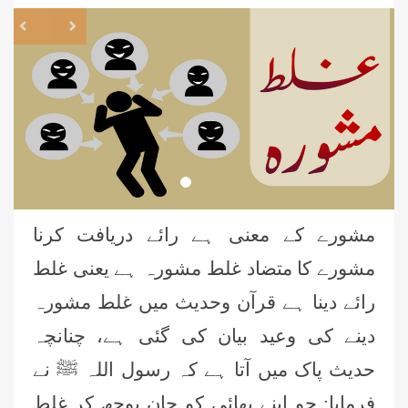
revious
Next
مشورے کے معنی ہے رائے دریافت کرنا
مشورے کا متضاد غلط مشورہ ہے یعنی غلط
رائے دینا ہے قرآن وحدیث میں غلط مشورہ
دینے کی وعید بیان کی گئی ہے، چنانچہ
حدیث پاک میں آتا ہے کہ رسول اللہ ﷺ نے
فرمایا: جو اپنے بھائی کو جان بوجھ کر غلط