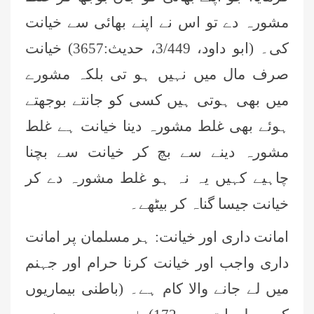
مشورہ دے تو اس نے اپنے بھائی سے خیانت
کی۔ (ابو داود، 3/449، حدیث:3657) خیانت
صرف مال میں نہیں ہو تی بلکہ مشورے
میں بھی ہوتی ہیں کسی کو جانتے بوجھتے
ہوئے بھی غلط مشورہ دینا خیانت ہے غلط
مشورہ دینے سے بچ کر خیانت سے بچنا
چاہیے کہیں یہ نہ ہو غلط مشورہ دے کر
خیانت جیسا گناہ کر بیٹھے۔
امانت داری اور خیانت: ہر مسلمان پر امانت
داری واجب اور خیانت کرنا حرام اور جہنم
میں لے جانے والا کام ہے۔ (باطنی بیماریوں