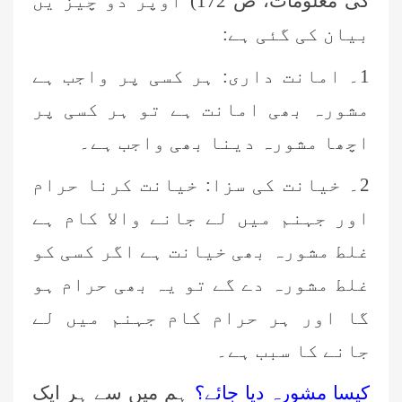
کی معلومات، ص 172) اوپر دو چیز یں
بیان کی گئی ہے:
1۔ امانت داری: ہر کسی پر واجب ہے
مشورہ بھی امانت ہے تو ہر کسی پر
اچھا مشورہ دینا بھی واجب ہے۔
2۔ خیانت کی سزا: خیانت کرنا حرام
اور جہنم میں لے جانے والا کام ہے
غلط مشورہ بھی خیانت ہے اگر کسی کو
غلط مشورہ دے گے تو یہ بھی حرام ہو
گا اور ہر حرام کام جہنم میں لے
جانے کا سبب ہے۔
کیسا مشورہ دیا جائے؟
ہم میں سے ہر ایک