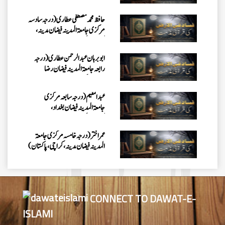
حافظ محمد مصطفٰی عطاری (درجہ سادسہ
مرکزی جامعۃالمدينہ فیضان مدینہ،
کراچی،پاکستان)
ابو برہان عبدالرحمن عطاری (درجہ
رابعہ جامعۃالمدینہ فیضان رضا
،لاہور،پاکستان)
عبدالمقیم (درجہ سابعہ مرکزی
جامعۃالمدینہ فیضان بغداد،
کراچی،پاکستان)
عمر اختر (درجہ خامسہ مرکزی جامعۃ
المدینہ فیضان مدینہ ،کراچی،پاکستان)
محمد وقاص (مرکزی جامعۃ المدینہ
فیضان مدینہ،کراچی ،پاکستان)
CONNECT TO DAWAT-E-
ISLAMI
محمد سعد عمران (درجہ عالیہ مرکزی
جامعۃ المدینہ فیضانِ مدینہ ،کراچی