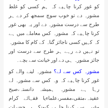
کو غور کرنا چاہیے کہ ہم کسی کو غلط
مشورہ دے تو خوب سوچ سمجھ کر دے ہر
طرح سے درست مشورہ دے اور یہ بھی غور
کرنا چاہیے کہ مشورہ کس معاملے میں ہے
کہ کہیں کسی ناجائز گناہ کے کام کا مشورہ
تو نہیں دے رہے ہر طرح سے درست اور
جائز مشورہ ہی دے اور خیانت سے بچے۔
مشورہ کس سے لے؟
مشورہ لینے والے کو
غور کرنا چاہیے کہ وہ کس سے مشورہ لے
رہا ہے مشورہ ہمیشہ دانستہ،صیح
عقیدہ،متقی،مفسر،علماءیا فقہائے کرام
وغیرہ سے کرنا چاہیے کیونکہ یہ حضرات