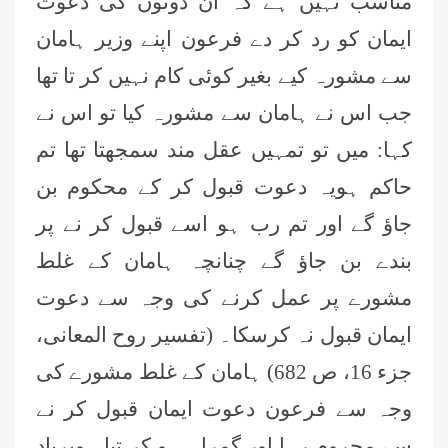
مناسب نہیں ہے کہ ان دونوں کی دعوت
ایمان کو رد کر دے فرعون اپنے وزیر ہامان
سے مشورہ کیے بغیر کوئی کام نہیں کر تا تھا
جب اس نے ہامان سے مشورہ کیا تو اس نے
کہا: میں تو تمہیں عقل مند سمجھتا تھا تم
حاکم ہویہ دعوت قبول کر کے محکوم بن
جاؤ گے اور تم رب ہو اسے قبول کر نے پر
بندے بن جاؤ گے چنانچہ ہامان کے غلط
مشورے پر عمل کرنے کی وجہ سے دعوت
عمر اختر (درجہ خامسہ مرکزی جامعۃ
ایمان قبول نہ کرسکا۔ (تفسیر روح المعانی،
المدینہ فیضان مدینہ ،کراچی،پاکستان)
جزء 16، ص 682) ہامان کے غلط مشورے کی
محمد وقاص (مرکزی جامعۃ المدینہ
وجہ سے فرعون دعوت ایمان قبول کر نے
فیضان مدینہ،کراچی ،پاکستان)
سے محروم رہا اور گمراہ ہو کر تباہ وبرباد