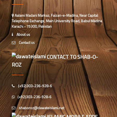
،پاکستان)
احمد رضا ہاشمی (درجہ خامسہ مرکزی
Aalami Madani Markaz, Faizan-e-Madina, Near Capital
جامعۃ المدينہ فيضان عثمان غنى،
Telephone Exchange, Main University Road, Babul Madina
کراچی،پاکستان)
Karachi - 75300, Pakistan
ارشد علی عطاری (درجہ خامسہ
About us
مرکزی جامعۃ المدینہ فیضانِ مدینہ،
Contact us
کراچی،پاکستان)
عبدالرؤف (درجہ سابعہ جامعۃ المدینہ
CONTACT TO SHAB-O-
فیضان بغداد ،کراچی،پاکستان)
ROZ
عبد الرسول (درجہ خامسہ مرکزی
جامعۃ المدینہ فیضان مدینہ ،کراچی
،پاکستان)
(+92)303-236-928-6
مدنی رضا(درجہ سادسہ مرکز ی جامعۃ
(+92)303-236-928-6
المدینہ فیضان مدینہ ،کراچی،پاکستان)
حافظ محمد مصطفٰی عطاری (درجہ سادسہ
ISLAMIC MOBILE APPS