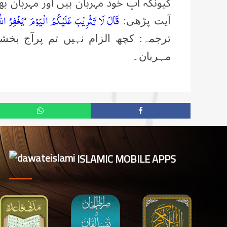
کیونکہ آپ خود مہربان ہیں اور مہربان ب
قَالَ لَا تَثْرِیْبَ عَلَیْكُمُ الْیَوْمَؕ-یَغْفِرُ اللّٰ
آیت پڑھی:
ترجمہ: کچھ الزام نہیں تم پرآج بخش
مہربان۔
ISLAMIC MOBILE APPS