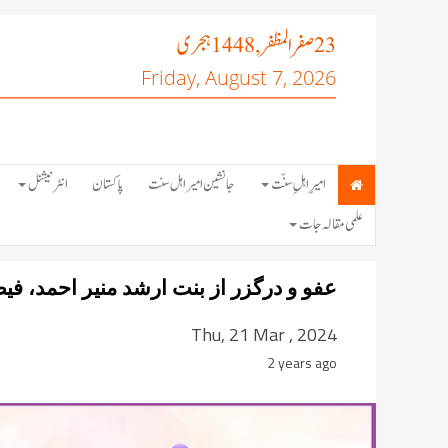
صفر المظفر
ہجری
, 1448
23
Friday, August 7, 2026
امیرِ اہلِ سنّت
جانشین امیر اہل سنت
پاکستان
انٹرنیشنل
علمی مقالہ جات
عفو و درگزر از بنت ارشد منیر احمد، ف
Thu, 21 Mar , 2024
2 years ago