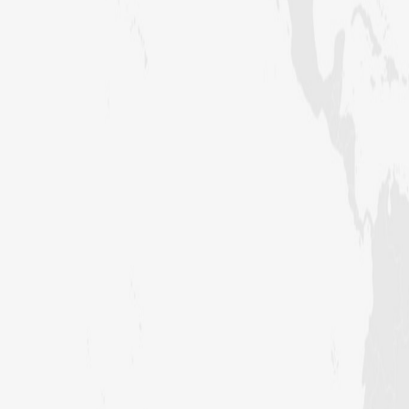
رابعہ جامعۃالمدینہ فیضان رضا
،لاہور،پاکستان)