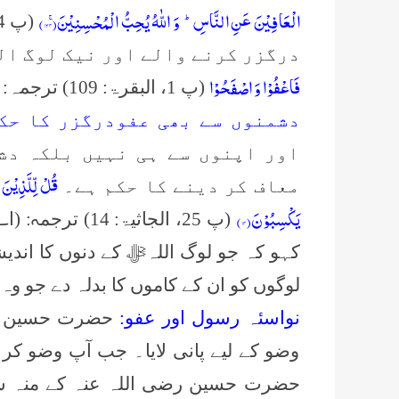
الْعَافِیْنَ عَنِ النَّاسِؕ-
وَ اللّٰهُ یُحِبُّ الْمُحْسِنِیْنَۚ(
۱۳۴
)
درگزر کرنے والے اور نیک لوگ ال
فَاعْفُوْا وَ اصْفَحُوْا
(پ 1، البقرۃ: 109) ترجمہ: پس تم معاف کردو اور درگزر سے کام لو۔
دشمنوں سے بھی عفودرگزر کا حک
اور اپنوں سے ہی نہیں بلکہ دش
قُلْ لِّلَّذِیْنَ 
معاف کر دینے کا حکم ہے۔
یَكْسِبُوْنَ(۱۴)
(پ 25، الجاثیۃ: 14) ترجمہ: (اے پیغمبرﷺ
کہو کہ جو لوگ اللہﷻ کے دنوں کا اندیش
لوگوں کو ان کے کاموں کا بدلہ دے جو وہ 
نواسئہ رسول اور عفو:
حضرت حسین رضی
وضو کے لیے پانی لایا۔ جب آپ وضو کر چکے
حضرت حسین رضی اللہ عنہ کے منہ سے