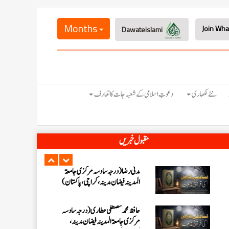
احمد رضا ہاشمی (درجہ خامسہ مرکزی
جامعۃ المدينہ فيضان عثمان غنى،
Months
Dawateislami
کراچی،پاکستان)
ارشد علی عطاری (درجہ خامسہ مرکزی
جامعۃ المدینہ فیضانِ مدینہ،
کراچی،پاکستان)
عبدالرؤف (درجہ سابعہ جامعۃ المدینہ
نئے لکھاری
دعوتِ اسلامی کے شعبہ جات کا تعارف
فیضان بغداد ،کراچی،پاکستان)
عبد الرسول (درجہ خامسہ مرکزی جامعۃ
مقبول خبریں
المدینہ فیضان مدینہ ،کراچی ،پاکستان)
مدنی رضا(درجہ سادسہ مرکز ی جامعۃ
المدینہ فیضان مدینہ ،کراچی،پاکستان)
حافظ محمد مصطفٰی عطاری (درجہ سادسہ
مرکزی جامعۃالمدينہ فیضان مدینہ،