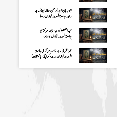
کراچی،پاکستان)
ابو برہان عبدالرحمن عطاری (درجہ
رابعہ جامعۃالمدینہ فیضان رضا
،لاہور،پاکستان)
عبدالمقیم (درجہ سابعہ مرکزی
جامعۃالمدینہ فیضان بغداد،
کراچی،پاکستان)
عمر اختر (درجہ خامسہ مرکزی جامعۃ
المدینہ فیضان مدینہ ،کراچی،پاکستان)
محمد وقاص (مرکزی جامعۃ المدینہ
فیضان مدینہ،کراچی ،پاکستان)
محمد سعد عمران (درجہ عالیہ مرکزی جامعۃ
المدینہ فیضانِ مدینہ ،کراچی ،پاکستان)
احمد رضا ہاشمی (درجہ خامسہ مرکزی
جامعۃ المدينہ فيضان عثمان غنى،