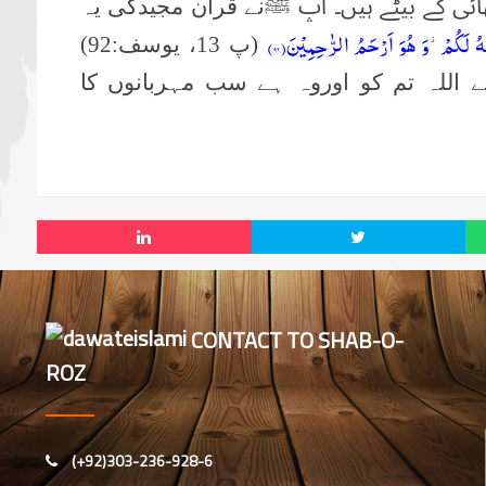
ھائی کے بیٹے ہیں۔ آپ ﷺ
نے قرآن مجیدکی یہ
هُ لَكُمْ٘-وَ هُوَ اَرْحَمُ الرّٰحِمِیْنَ(۹۲)
(پ 13، یوسف:92)
ے اللہ تم کو اوروہ ہے سب مہربانوں کا
CONTACT TO SHAB-O-
ROZ
(+92)303-236-928-6