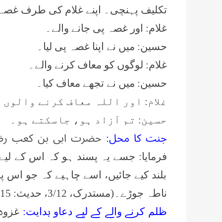
تکلیف پہنچی۔ اپنے غلام کی طرف غصے سے
غلام: اور غصہ پی جانے والے۔
حسین: میں نے اپنا غصہ پی لیا۔
غلام: لوگوں کو معاف کرنے والے۔
حسین: میں نے تجھے معاف کیا۔
غلام: اور اللہ معاف کرنے والوں 
حسین: تم آزاد ہو، جاسکتے ہو۔
جنت کا محل:
حضرت ابی بن کعب رضی
فرمایا: جسے یہ پسند ہو کہ اس کے لیے 
بلند کیے جائیں، اسے چاہیے کہ جو اس 
ناطہ جوڑے۔(مستدرک، 3/12، حدیث:
15)
ظلم کرنے والے کے لیے دعاو ہدایت:
غزوہ