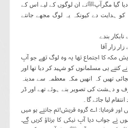
دیا گیا مگرآپﷺ
نے ان لوگوں کے لیے اس کے
کو ہدایت دے کیونکہ یہ لوگ مجھے جانتے
نابکار بندے
 زار زار آقا
 مکہ کا اجتماع تھا یہ وہ لوگ تھے جو آپ
نے کتنے ہی مسلمانوں کو شہید کر دیا تھا اور
نچائی تھیں کہ انھیں مکہ معظمہ سے مدینہ
 و دہشت کی تصویر بنے ہوئے تھے اور ڈر
نتقام لیا جائے گا۔
اور فرمایا: اے گروہ قریش!تم جانتے ہو میں
نہوں نے جواب دیا آپ نیکی کا برتاؤ کریں گے۔