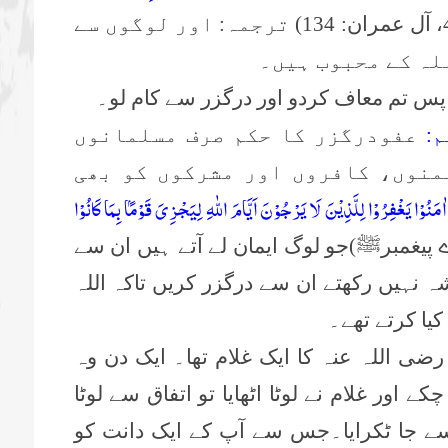
(پ 4، آل عمران: 134) ترجمہ: اور لوگوں سے
لہ کے محبوب ہیں۔
م:
عفودرگزر کا حکم صرف مسلمانوں
منوں، کافروں اور مشرکوں کو بھی
اٰمَنُوْا یَغْفِرُوْا لِلَّذِیْنَ لَا یَرْجُوْنَ اَیَّامَ اللّٰهِ لِیَجْزِیَ قَوْمًۢا بِمَا كَانُوْا
)جو لوگ ایمان لے آتے ہیں ان سے
ہ نہیں رکھتے ان سے درگزر کریں تاکہ اللہ
کیا کرتے تھے۔
 اللہ عنہ کا ایک غلام تھا۔ ایک دن وہ
 اور غلام نے لوٹا اٹھایا تو اتفاق سے لوٹا
 جا ٹکرایا۔جس سے آپ کے ایک دانت کو