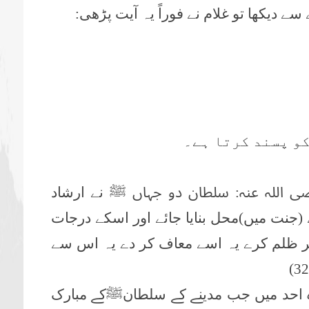
 دیکھا تو غلام نے فوراً یہ آیت پڑھی:
کو پسند کرتا ہے۔
 اللہ عنہ: سلطان دو جہاں ﷺ
نے ارشاد
(جنت میں)محل بنایا جائے اور اسکے درجات
پر ظلم کرے یہ اسے معاف کر دے یہ اس سے
32
 احد میں جب مدینے کے سلطانﷺ
کے مبارک