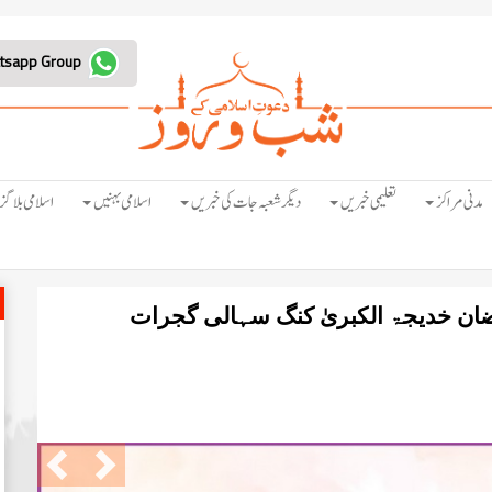
Join Whatsapp Group
مدنی مراکز
تعلیمی خبریں
دیگر شعبہ جات کی خبریں
اسلامی بہنیں
اسلامی بلاگز
یضان خدیجۃ الکبریٰ کنگ سہالی گجرات
Previous
Next