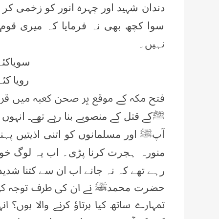
دندان شہید اور چہرہ انور کو زخمی کر 
سوا کچھ بھی نہ فرمایا کہ میری قوم 
نہیں۔
سویاکئے 
رویا کئے
فتح مکہ کے موقع پر صحن کعبہ میں قریش
ﷺ
کے قتل کے منصوبے بنا رہے تھے۔ انہوں 
آپﷺ
اور مسلمانوں کو اتنی اذیتیں پہ
منورہ ہجرت کرنا پڑی۔ اب یہ لوگ خوف
رہے تھے کہ نہ جانے اب ان سے کتنا شدید ا
حضرت محمدﷺ
نے ان کی طرف توجہ کی 
تمہارے ساتھ کیا برتاؤ کرنے والا ہوں؟ ا