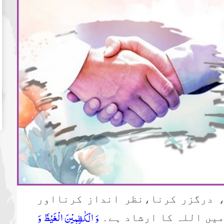
، درگزر کرنا،نظر انداز کرنااور
وَ الْكٰظِمِیْنَ الْغَیْظَ وَ
میں اللہ کا ارشاد ہے۔