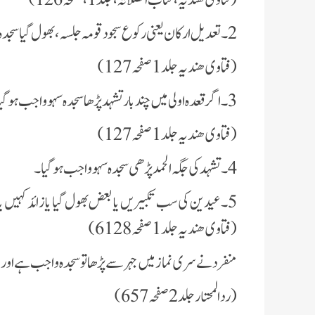
(فتاوی ھندیہ ،کتاب الصلاتہ، جلد 1 ،صفحہ 126)
2۔تعدیل ارکان یعنی رکوع سجود قومہ جلسہ،بھول گیا سجدہ سہو واجب ہوگا۔
(فتاوی ھندیہ جلد 1 صفحہ 127)
3۔اگر قعدہ اولی میں چند بار تشہد پڑھا سجدہ سہو واجب ہوگیا۔
(فتاوی ھندیہ جلد 1 صفحہ 127)
4۔تشہد کی جگہ الحمد پڑھی سجدہ سہو واجب ہوگیا۔
5۔عید ین کی سب تکبیریں یا بعض بھول گیا یا زائد کہی
(فتاوی ھندیہ جلد 1 صفحہ 128 6)
منفرد نے سری نماز میں جہر سے پڑھا تو سجدہ واجب ہے اور ج
( ردالمحتار جلد 2صفحہ 657)