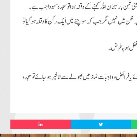
ن میں نہیں مگر جب کہ سوچنے میں ایک رکن کا وقفہ ہو گیا تو
یا فرائض و واجبات نماز میں بھولے سے تاخیر ہو جائے تو سجدہ