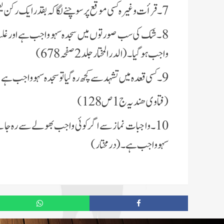
7۔قرأت وغیرہ کسی موقع پر سوچنے لگا کہ بقدر ایک رکن یعنی تین بار سبحان اللہ کہنے کے وقفہ ہوا تو سجدہ سہو واجب ہے۔
8۔ شک کی سب صورتوں میں سجدہ سہو واجب ہے اور غلبہ ظ
واجب ہوگیا ۔(الدر المختار جلد 2 صفحہ 678)
9۔کسی قعدہ میں تشہد سے کچھ رہ گیا تو سجدہ سہو واجب ہے نفل ہو یا فرض۔
(فتاوی ھندیہ ج 1ص 128)
10۔واجبات نماز سے اگر کوئی واجب بھولے سے رہ جائے 
سہو واجب ہے۔ (در مختار)