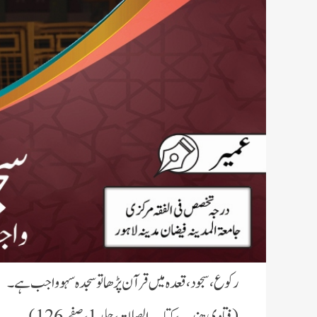
رکوع،سجود، قعدہ میں قرآن پڑھا تو سجدہ سہو واجب ہے۔