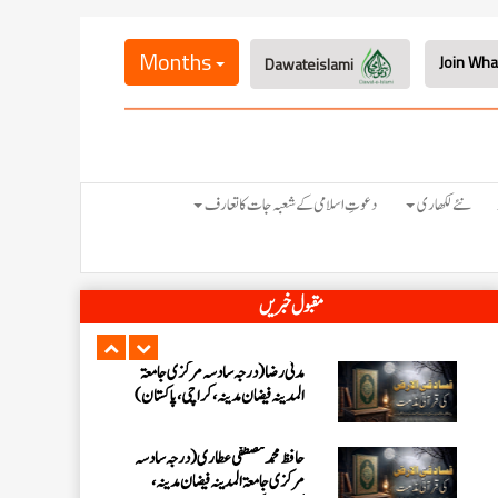
احمد رضا ہاشمی (درجہ خامسہ مرکزی
جامعۃ المدينہ فيضان عثمان غنى،
Months
Dawateislami
کراچی،پاکستان)
ارشد علی عطاری (درجہ خامسہ مرکزی
جامعۃ المدینہ فیضانِ مدینہ،
کراچی،پاکستان)
عبدالرؤف (درجہ سابعہ جامعۃ المدینہ
نئے لکھاری
دعوتِ اسلامی کے شعبہ جات کا تعارف
فیضان بغداد ،کراچی،پاکستان)
عبد الرسول (درجہ خامسہ مرکزی جامعۃ
مقبول خبریں
المدینہ فیضان مدینہ ،کراچی ،پاکستان)
مدنی رضا(درجہ سادسہ مرکز ی جامعۃ
المدینہ فیضان مدینہ ،کراچی،پاکستان)
حافظ محمد مصطفٰی عطاری (درجہ سادسہ
مرکزی جامعۃالمدينہ فیضان مدینہ،