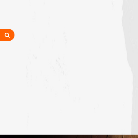
رابعہ جامعۃالمدینہ فیضان رضا
،لاہور،پاکستان)