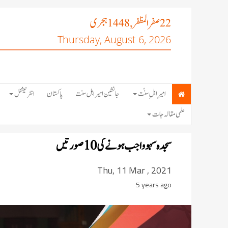
صفر المظفر
ہجری
, 1448
22
Thursday, August 6, 2026
امیرِ اہلِ سنّت
جانشین امیر اہل سنت
پاکستان
انٹرنیشنل
علمی مقالہ جات
سجدہ سہو واجب ہونے کی 10 صورتیں
Thu, 11 Mar , 2021
5 years ago