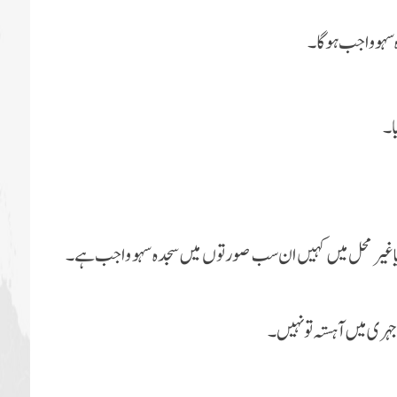
ں یا غیر محل میں کہیں ان سب صورتوں میں سجدہ سہو واجب ہے۔
ہری میں آہستہ تو نہیں ۔