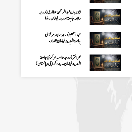
کراچی،پاکستان)
ابو برہان عبدالرحمن عطاری (درجہ
رابعہ جامعۃالمدینہ فیضان رضا
،لاہور،پاکستان)
عبدالمقیم (درجہ سابعہ مرکزی
جامعۃالمدینہ فیضان بغداد،
کراچی،پاکستان)
عمر اختر (درجہ خامسہ مرکزی جامعۃ
المدینہ فیضان مدینہ ،کراچی،پاکستان)
محمد وقاص (مرکزی جامعۃ المدینہ
فیضان مدینہ،کراچی ،پاکستان)
محمد سعد عمران (درجہ عالیہ مرکزی جامعۃ
المدینہ فیضانِ مدینہ ،کراچی ،پاکستان)
احمد رضا ہاشمی (درجہ خامسہ مرکزی
جامعۃ المدينہ فيضان عثمان غنى،