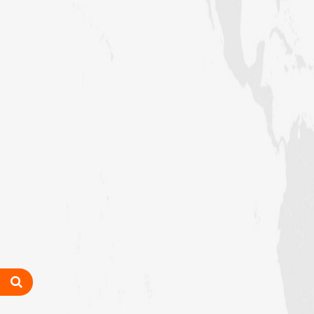
حافظ محمد مصطفٰی عطاری (درجہ سادسہ
مرکزی جامعۃالمدينہ فیضان مدینہ،
کراچی،پاکستان)
ابو برہان عبدالرحمن عطاری (درجہ
رابعہ جامعۃالمدینہ فیضان رضا
،لاہور،پاکستان)