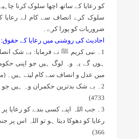
کو رعایا کے ساتھ اچھا سلوک کرنا چاہی
سلوک کرے انصاف سے کام لے رعایا 
ضروریات کو پورا کرے۔
احادیث کی روشنی میں رعایا کے حقوق:
1۔ نبی کریم ﷺ نے فرمایا: بے شک انصا
ہوں گے یہ وہ لوگ ہیں جو اپنی حکومت،
میں عدل و انصاف سے کام لیتے ہیں۔ (مسلم، ص 783، حدیث:
4733)
3۔ جب اللہ اپنے کسی بندے کو رعایا پر
366)