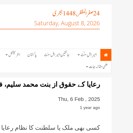
صفر المظفر
ہجری
, 1448
24
Saturday, August 8, 2026
امیرِ اہلِ سنّت
جانشین امیر اہل سنت
پاکستان
انٹرنیشنل
علمی مقالہ جات
رعایا کے حقوق از بنت محمد سلیم،
Thu, 6 Feb , 2025
1 year ago
کسی بھی ملک یا سلطنت کا نظام رعایا 