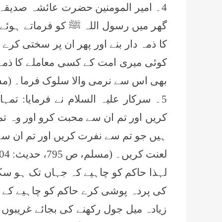
4۔ امیر المومنین حضرت عائشہ صدیقہ 
گھر میں رسول اللہ ﷺ کو فرماتے ہوئے 
کا ذمہ دار بنے اور پھر ان پر سختی کرے
کوئی میری امت کے کسی معاملے کا ذمہ د
بھی اس سے نرمی والا سلوک فرما۔ (مسلم، ص 784، ح
5۔ سرکار علیہ السلام نے فرمایا: تم
کریں اور تم ان سے محبت کرو اور وہ تم
ہیں جو تم سے نفرت کریں اور تم ان سے ن
لعنت کریں۔ (مسلم، ص 795، حدیث: 4804)
لہذا حاکم کو چاہیے کہ جہاں تک ہو سک
کی پردہ پوشی کرے حاکم کو چاہیے کے 
زیادہ میل جول رکھنے کی بجائے غریبوں 