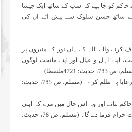
ے حاکم کو چاہیے کہ سب کے ساتھ ایک جیسا
کے ساتھ حسن سلوک سے پیش آئے ان کی
ف کرنے والے اللہ کے ہاں نور کے منبروں پر
 اپنے اہل و عیال اور اپنے ماتحت لوگوں
 4721ملتقطا)
2۔ بے شک بدترین حکمران وہ ہیں جو رعایا پہ ظلم کرے۔ (مسلم، ص 785، حدیث:
 حاکم بنانے اور وہ اس حال میں مرے کہ اپنی
رعایا کو دھوکا دیتا ہو تو اللہ اس پر جنت حرام فرما دے گا۔ (مسلم، ص 78، حدیث: