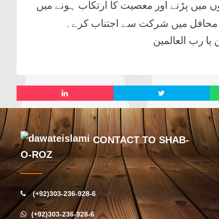
ں میں پڑنے اور معصیت کا ارتکاب ہونے میں
ر محافل میں شرکت سے اجتناب کرے۔
یا رب العالمین
CONTACT TO SHAB-
O-ROZ
(+92)303-236-928-6
(+92)303-236-928-6