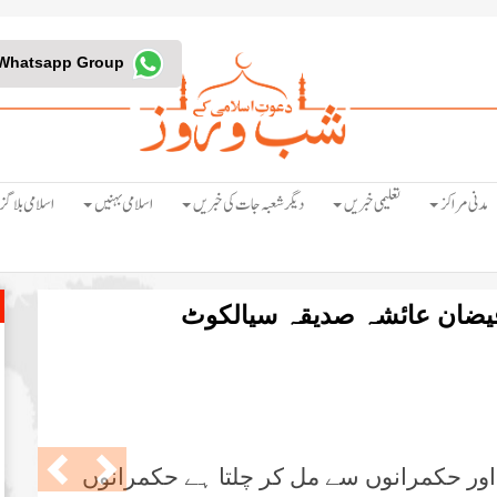
Join Whatsapp Group
مدنی مراکز
تعلیمی خبریں
دیگر شعبہ جات کی خبریں
اسلامی بہنیں
اسلامی بلاگز
 فیضان عائشہ صدیقہ سیالکوٹ
Previous
Next
اور حکمرانوں سے مل کر چلتا ہے حکمرانوں