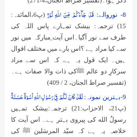
ذکر ہوا۔(تفسیر صراط الجنان،4/
271
)
قَدْ جَآءَكُمْ مِّنَ اللّٰهِ نُوْرٌ
8-
نوروالے:
(پ6،المائدہ:
15) ترجمہ: بیشک تمہارے پاس اللہ کی
طرف سے نور آگیا۔اس آیت ِمبارکہ میں نور
سے کیا مراد ہے ؟اس بارے میں مختلف اقوال
ہیں۔ ایک قول یہ ہے کہ اس سے مراد
سرکارِ دو عالم ﷺکی ذات والا صفات ہے۔
(تفسیر صراط الجنان، 2 / 409)
لَقَدْ كَانَ لَكُمْ فِیْ رَسُوْلِ اللّٰهِ اُسْوَةٌ حَسَنَةٌ
9-بہترین نمونہ:
(پ21، الاحزاب:21)
ترجمہ:بیشک تمہیں
رسولُ الله کی پیروی بہتر ہے۔ اس آیت کا
خلاصہ یہ ہے کہ سیّد المرسَلین ﷺ کی