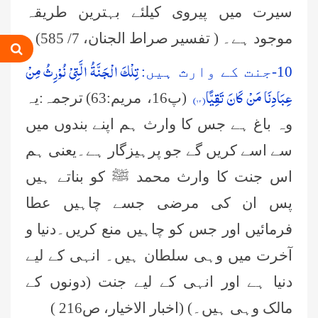
سیرت میں پیروی کیلئے بہترین طریقہ
موجود ہے۔ ( تفسیر صراط الجنان، 7/ 585)
تِلْكَ الْجَنَّةُ الَّتِیْ نُوْرِثُ مِنْ
10-جنت کے وارث ہیں:
عمر اختر (درجہ خامسہ مرکزی جامعۃ
عِبَادِنَا مَنْ كَانَ تَقِیًّا(
۶۳)
المدینہ فیضان مدینہ ،کراچی،پاکستان)
(پ16، مریم:63)
ترجمہ:یہ
وہ باغ ہے جس کا وارث ہم اپنے بندوں میں
محمد وقاص (مرکزی جامعۃ المدینہ
سے اسے کریں گے جو پرہیزگار ہے۔یعنی ہم
فیضان مدینہ،کراچی ،پاکستان)
اس جنت کا وارث محمد ﷺ کو بناتے ہیں
محمد سعد عمران (درجہ عالیہ مرکزی
پس ان کی مرضی جسے چاہیں عطا
جامعۃ المدینہ فیضانِ مدینہ ،کراچی
،پاکستان)
فرمائیں اور جس کو چاہیں منع کریں۔دنیا و
احمد رضا ہاشمی (درجہ خامسہ مرکزی
آخرت میں وہی سلطان ہیں۔ انہی کے لیے
جامعۃ المدينہ فيضان عثمان غنى،
کراچی،پاکستان)
دنیا ہے اور انہی کے لیے جنت (دونوں کے
ارشد علی عطاری (درجہ خامسہ
مالک وہی ہیں۔) (اخبار الاخیار، ص216 )
مرکزی جامعۃ المدینہ فیضانِ مدینہ،