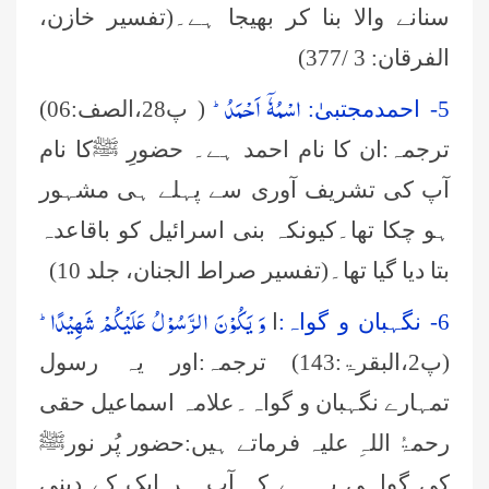
سنانے والا بنا کر بھیجا ہے۔(تفسیر خازن،
الفرقان: 3
/377)
اسْمُهٗۤ اَحْمَدُؕ-
5-
احمدمجتبیٰ:
( پ28،الصف:06)
ترجمہ:ان کا نام احمد ہے۔ حضورِ ﷺکا نام
آپ کی تشریف آوری سے پہلے ہی مشہور
ہو چکا تھا۔کیونکہ بنی اسرائیل کو باقاعدہ
بتا دیا گیا تھا۔(تفسیر صراط الجنان، جلد 10)
وَ یَكُوْنَ الرَّسُوْلُ عَلَیْكُمْ شَهِیْدًاؕ-
6-
نگہبان و گواہ:
ا
(پ2،البقرۃ:143) ترجمہ:اور یہ رسول
تمہارے نگہبان و گواہ۔علامہ اسماعیل حقی
رحمۃُ اللہِ علیہ
فرماتے ہیں:حضور پُر نورﷺ
کی گواہی یہ ہے کہ آپ ہر ایک کے دینی