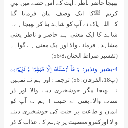
بھیجا حاضر ناظر۔آیت کے اس حصے میں نبیِ
کریم ﷺکا ایک وصف بیان فرمایا گیا
کہ اللہ پاک نے آپ کو شاہد بنا کر بھیجا ہے۔
شاہد کا ایک معنی ہے حاضر و ناظر یعنی
مشاہدہ فرمانے والا اور ایک معنی ہے گواہ۔
(تفسیر صراط الجنان،8/
(56
وَ مَاۤ اَرْسَلْنٰكَ اِلَّا مُبَشِّرًا وَّ نَذِیْرًا(۵۶)
4-بشیر ونذیر:
(پ18،الفرقان: 56) ترجمہ: اور ہم نے تمہیں
نہ بھیجا مگر خوشخبری دینے والا اور ڈر
سنانے والا۔یعنی اے حبیب ! ہم نے آپ کو
ایمان و طاعت پر جنت کی خوشخبری دینے
والا اورکفرو معصیت پر جہنم کے عذاب کا ڈر