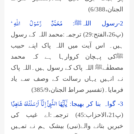
الجنان،6
/388
)
مُحَمَّدٌ رَّسُوْلُ اللّٰهِؕ-
2-رسول اللہﷺ:
(پ26،الفتح:29) ترجمہ:محمد اللہ کے رسول
ہیں۔ اس آیت میں اللہ پاک اپنے حبیب
ﷺکی پہچان کروارہا ہے کہ محمد
مصطفٰےﷺ اللہ پاک کے رسول ہیں۔اللہ پاک
نے انہیں یہاں رسالت کے وصف سے یاد
فرمایا۔(تفسیر صراط الجنان،9/
(385
یٰۤاَیُّهَا النَّبِیُّ اِنَّاۤ اَرْسَلْنٰكَ شَاهِدًا
3-
گواہ بنا کر بھیجا:
(پ21،الاحزاب:45) ترجمہ:اے غیب کی
خبریں بتانے والے(نبی) بیشک ہم نے تمہیں