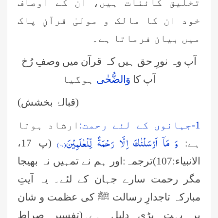
تخلیق کائنات ہیں، ان کے اوصاف
خود ان کا مالک و مولیٰ قرآنِ پاک
میں بیان فرماتا ہے۔
آپ وہ نورِ حق ہیں کہ قرآن میں وصفِ رُخ
آپ کا
وَالضُّحٰی
ہوگیا
(قبالۂ بخشش)
1-جہانوں کے لئے رحمت:
ارشاد ہوتا
وَ مَاۤ اَرْسَلْنٰكَ اِلَّا رَحْمَةً لِّلْعٰلَمِیْنَ(۱۰۷)
ہے:
(پ 17،
الانبیاء:107)ترجمہ:اور ہم نے تمہیں نہ بھیجا
مگر رحمت سارے جہان کے لئے۔ یہ آیتِ
مبارکہ تاجدارِ رسالت ﷺ کی عظمت و شان
پر بہت بڑی دلیل ہے۔(تفسیر صراط