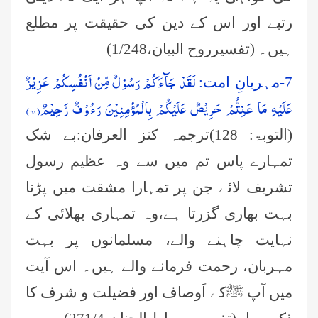
رتبے اور اس کے دین کی حقیقت پر مطلع
ہیں۔ (تفسیرروح البیان،1
/248)
لَقَدْ جَآءَكُمْ رَسُوْلٌ مِّنْ اَنْفُسِكُمْ عَزِیْزٌ
7-مہربانِ امت:
عَلَیْهِ مَا عَنِتُّمْ حَرِیْصٌ عَلَیْكُمْ بِالْمُؤْمِنِیْنَ رَءُوْفٌ رَّحِیْمٌ(۱۲۸)
(التوبۃ: 128)ترجمہ کنز العرفان:بے شک
تمہارے پاس تم میں سے وہ عظیم رسول
تشریف لائے جن پر تمہارا مشقت میں پڑنا
بہت بھاری گزرتا ہے،وہ تمہاری بھلائی کے
نہایت چاہنے والے، مسلمانوں پر بہت
مہربان، رحمت فرمانے والے ہیں۔
اس آیت
میں آپ ﷺکے اَوصاف اور فضیلت و شرف کا