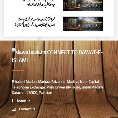
جامعۃالمدینہ فیضان بغداد،
کراچی،پاکستان)
عمر اختر (درجہ خامسہ مرکزی جامعۃ
المدینہ فیضان مدینہ ،کراچی،پاکستان)
محمد وقاص (مرکزی جامعۃ المدینہ
فیضان مدینہ،کراچی ،پاکستان)
CONNECT TO DAWAT-E-
محمد سعد عمران (درجہ عالیہ مرکزی
ISLAMI
جامعۃ المدینہ فیضانِ مدینہ ،کراچی
،پاکستان)
احمد رضا ہاشمی (درجہ خامسہ مرکزی
Aalami Madani Markaz, Faizan-e-Madina, Near Capital
جامعۃ المدينہ فيضان عثمان غنى،
Telephone Exchange, Main University Road, Babul Madina
کراچی،پاکستان)
Karachi - 75300, Pakistan
ارشد علی عطاری (درجہ خامسہ
About us
مرکزی جامعۃ المدینہ فیضانِ مدینہ،
Contact us
کراچی،پاکستان)