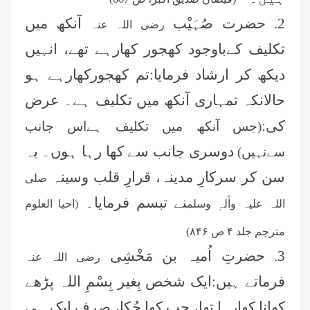
2. حضرت صُہَیْب
آنکھ میں
رضی اللہ عنہ
تکلیف کےباوجود کھجور کھارہے تھے، انہیں
دیکھ کر ارشاد فرمایا:تم کھجورکھارہے ہو
حالانکہ تمہاری آنکھ میں تکلیف ہے۔ عرض
کی:
(جس آنکھ میں تکلیف ہےاس جانب
دوسری جانب سے کھا رہا ہوں۔ یہ
سےنہیں)
سن کر سرکارِ مدینہ، قرارِ قلب وسینہ
صلی
نے تبسم فرمایا۔
اللہ علیہ واٰلہٖ وسلم
(احیا العلوم
مترجم جلد
۴
ص
۸۴۶)
3. حضرتِ اُمیہ بن مَخْشِی
رضی اللہ عنہ
فرماتے ہیں:ایک شخص بِغیر بِسْمِ اللہ پڑھے
کھانا کھارہا تھا، جب کھا چُکا، صِرف ایک ہی