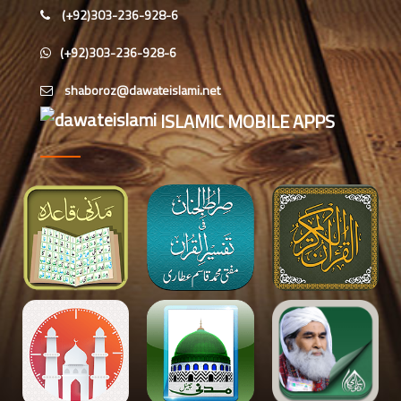
مرکزی جامعۃالمدينہ فیضان مدینہ،
(+92)303-236-928-6
کراچی،پاکستان)
(+92)303-236-928-6
ابو برہان عبدالرحمن عطاری (درجہ
رابعہ جامعۃالمدینہ فیضان رضا
،لاہور،پاکستان)
ISLAMIC MOBILE APPS