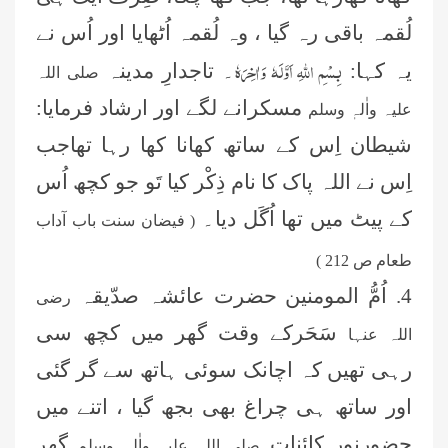
لُقمہ باقی رہ گیا ، وہ لُقمہ اُٹھایا اور اُس نے
بِسْمِ اللہِ اَوَّلَہٗ وَاٰخِرَہٗ
یہ کہا:
۔ تاجدارِ مدینہ
صلی اللہ
مسکرانے لگے اور ارشاد فرمایا:
علیہ واٰلہٖ وسلم
شیطان اِس کے ساتھ کھانا کھا رہا تھاجب
اِس نے اللہ پاک کا نام ذِکْر کیا تَو جو کچھ اُس
کے پیٹ میں تھا اُگَل دیا۔
( فیضان سنت باب آداب
طعام ص 212 )
4. اُمُّ المومنین حضرت عائشہ صدّیقہ
رضی
سَحَرکے وقت گھر میں کچھ سی
اللہ عنہا
رہی تھیں کہ اچانک سوئی ہاتھ سے گر گئی
اور ساتھ ہی چراغ بھی بجھ گیا ، اتنے میں
حضورنورِ کائنات
گھر
صلی اللہ علیہ واٰلہٖ وسلم