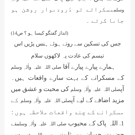
مسکراتے تو دَرودىوار روشن ہو
وسلم
جاىا کرتے ۔
(انداز گفتگو کیسا ہو ؟ ص
14)
جس کی تسکین سے روتے ہوئے ہنس پڑیں اس
تبسم کی عادت پہ لاکھوں سلام
ہمارے پیارے پیارے آقا
صلی اللہ علیہ واٰلہٖ وسلم
کے مسکرانے کے بہت سارے واقعات ہیں۔
آپ
کی محبت و عشق میں
صلی اللہ علیہ واٰلہٖ وسلم
مزید اضافے کے لیے آپ
کے
صلی اللہ علیہ واٰلہٖ وسلم
مسکرانے کے چند واقعات ملاحظہ ہوں :
1. اللہ پاک کے محبوب
نے
صلی اللہ علیہ واٰلہٖ وسلم
حضرت حسان بن ثابت
سے
رضی اللہ عنہ