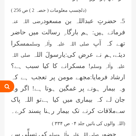
(دلچسپ معلومات ( حصہ 2 ) ص 256 )
5. حضرتِ عبداللہ بن مسعود
رضی اللہ عنہ
فرماتے ہیں: ہم بارگاہِ رسالت میں حاضر
تھے کہ آپ
مسکرا
صلی اللہ علیہ واٰلہٖ وسلم
دیئے،ہم نے عرض کی:یارسولَ اللہ
صلی اللہ
! مسکرانے کا کیا سبب ہے؟
علیہ واٰلہٖ وسلم
ارشاد فرمایا:مجھے مومن پر تعجب ہے کہ
وہ بیمار ہونے پر غمگین ہوتا ہے! اگر وہ
عمر اختر (درجہ خامسہ مرکزی جامعۃ
جان لے کہ بیماری میں کیا ہےتو اللہ پاک
المدینہ فیضان مدینہ ،کراچی،پاکستان)
سےملاقات کرنے تک بیمار رہنا پسند کرے۔
محمد وقاص (مرکزی جامعۃ المدینہ
(اللہ والوں کی باتیں جلد
۰۴
ص
۳۳۴ )
فیضان مدینہ،کراچی ،پاکستان)
حضور
کی تسلِّی سے
صلی اللہ علیہ واٰلہٖ وسلم