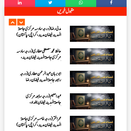
حافظ محمد مصطفٰی عطاری (درجہ سادسہ
مقبول خبریں
مرکزی جامعۃالمدينہ فیضان مدینہ،
کراچی،پاکستان)
ابو برہان عبدالرحمن عطاری (درجہ
رابعہ جامعۃالمدینہ فیضان رضا
،لاہور،پاکستان)
عبدالمقیم (درجہ سابعہ مرکزی
جامعۃالمدینہ فیضان بغداد،
کراچی،پاکستان)
عمر اختر (درجہ خامسہ مرکزی جامعۃ
المدینہ فیضان مدینہ ،کراچی،پاکستان)
محمد وقاص (مرکزی جامعۃ المدینہ
فیضان مدینہ،کراچی ،پاکستان)
محمد سعد عمران (درجہ عالیہ مرکزی
جامعۃ المدینہ فیضانِ مدینہ ،کراچی