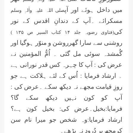
میں داخل ہوئے اور آپ
صلی اللہ علیہ واٰلہٖ وسلم
مسکرائے ۔آپ کے دندانِ اقدس کے نور
کی
(فتاوی رضویہ جلد
۱۴
کتاب السیر ص
۱۳۵ )
روشنی سے سارا گھرروشن و منوّر ہوگیا اور
گُمشدہ سوئی مل گئی ۔ اُمُّ المؤمنین نے
عرض کی : آپ کا چہرہ کس قدر نورانی ہے
۔ ارشاد فرمایا : اُس کے لئے ہلاکت ہے جو
روزِ قیامت مجھے نہ دیکھ سکے ۔عرض کی :
آپ کو کون نہیں دیکھ سکے گا؟
فرمایا:بخیل۔عرض کی: بخیل کون ہے؟
ارشاد فرمایا:وہ شخص جو میرا نام سن
کرمجھ پر دُرود نہ پڑھے۔