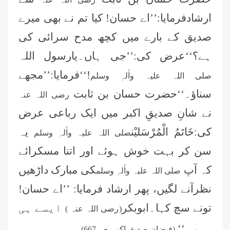
ارشادفرمایا:’’اے حسان! کیا تم نے بھی میرے
صدیق کے بارے میں کچھ مدح سرائی کی
ہے؟‘‘عرض کی:’’جی ہاں۔یارسول اللہ
!‘‘فرمایا:’’مجھے
صلی اللہ علیہ واٰلہٖ وسلم
سناؤ۔‘‘حضرت حسان بن ثابت
رضی اللہ عنہ
نے شانِ صدیقِ اکبر میں ایک رباعی عرض
کی:خَاتَمُ الْمُرْسَلیْن
یہ
صلی اللہ علیہ واٰلہٖ وسلم
سن کر بہت خوش ہوئے اور اتنا مسکرائے
کہ آپ
کی مبارک داڑھیں
صلی اللہ علیہ واٰلہٖ وسلم
نظرآنے لگیں، پھر ارشاد فرمایا: ’’اے حسان!
تونے سچ کہا۔ابوبکر
ایسے ہی
(
رضی اللہ عنہ
)
ہیں۔‘‘
(فیضان صدیق اکبر، ص
667)