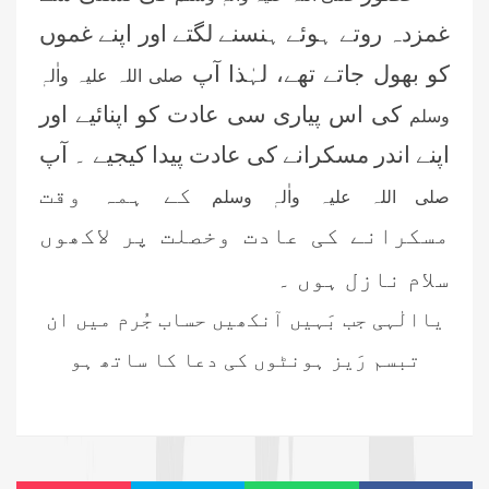
محمد سعد عمران (درجہ عالیہ مرکزی
غمزدہ روتے ہوئے ہنسنے لگتے اور اپنے غموں
جامعۃ المدینہ فیضانِ مدینہ ،کراچی
،پاکستان)
کو بھول جاتے تھے، لہٰذا آپ
صلی اللہ علیہ واٰلہٖ
احمد رضا ہاشمی (درجہ خامسہ مرکزی
کی اس پیاری سی عادت کو اپنائیے اور
وسلم
جامعۃ المدينہ فيضان عثمان غنى،
کراچی،پاکستان)
اپنے اندر مسکرانے کی عادت پیدا کیجیے ۔ آپ
ارشد علی عطاری (درجہ خامسہ
کے ہمہ وقت
صلی اللہ علیہ واٰلہٖ وسلم
مرکزی جامعۃ المدینہ فیضانِ مدینہ،
مسکرانے کی عادت وخصلت پر لاکھوں
کراچی،پاکستان)
عبدالرؤف (درجہ سابعہ جامعۃ المدینہ
سلام نازل ہوں ۔
فیضان بغداد ،کراچی،پاکستان)
یاالٰہی جب بَہیں آنکھیں حساب جُرم میں ان
عبد الرسول (درجہ خامسہ مرکزی
تبسم رَیز ہونٹوں کی دعا کا ساتھ ہو
جامعۃ المدینہ فیضان مدینہ ،کراچی
،پاکستان)
مدنی رضا(درجہ سادسہ مرکز ی جامعۃ
المدینہ فیضان مدینہ ،کراچی،پاکستان)