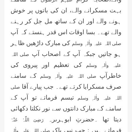
بہت مسکرانے والے، ان کی باتوں پر خوش
ہونے والے اور ان کے ساتھ مل جل کر رہنے
والے تھے۔ بسا اوقات اس قدر ہنستے کہ آپ
کی مبارک داڑھیں ظاہر
صلی اللہ علیہ واٰلہٖ وسلم
ہو جاتیں جبکہ آپ کے اصحاب آپ
صلی اللہ
کی تعظیم اور پیروی کی
علیہ واٰلہٖ وسلم
خاطرآپ
کے سامنے
صلی اللہ علیہ واٰلہٖ وسلم
صرف مسکرایا کرتے تھے۔ جب پیارے آقا
صلی
تبسم فرماتے تو آپ کے
اللہ علیہ واٰلہٖ وسلم
سامنے کے مبارک دانتوں سے نور نکلتا دکھائی
دیتا تھا ۔حضرتِ ابوہرىرہ
رَضِیَ اللّٰہُ عَنْہُ
فرماتے ہىں : جب نبی پاک
صلی اللہ علیہ واٰلہٖ