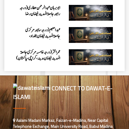
عبدالمقیم (درجہ سابعہ مرکزی
جامعۃالمدینہ فیضان بغداد،
کراچی،پاکستان)
عمر اختر (درجہ خامسہ مرکزی جامعۃ
المدینہ فیضان مدینہ ،کراچی،پاکستان)
محمد وقاص (مرکزی جامعۃ المدینہ
فیضان مدینہ،کراچی ،پاکستان)
محمد سعد عمران (درجہ عالیہ مرکزی
جامعۃ المدینہ فیضانِ مدینہ ،کراچی
،پاکستان)
CONNECT TO DAWAT-E-
احمد رضا ہاشمی (درجہ خامسہ مرکزی
ISLAMI
جامعۃ المدينہ فيضان عثمان غنى،
کراچی،پاکستان)
ارشد علی عطاری (درجہ خامسہ
مرکزی جامعۃ المدینہ فیضانِ مدینہ،
Aalami Madani Markaz, Faizan-e-Madina, Near Capital
کراچی،پاکستان)
Telephone Exchange, Main University Road, Babul Madina