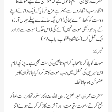
حضرت ربیع بن خثیم کا قول ہے کہ مؤمن کے لیے موت کا
انتظار سب انتظاروں سے بہتر ہے مزید فرمایا کہ ایک دانا نے اپنے
دوست کو لکھا، ’’اے بھائی ! اس جگہ جانے سے پہلے جہاں آرزو
کے باوجود بھی موت نہیں آئے گی (اس جگہ) موت سے ڈر اور
نیک عمل کر۔ (مکاشفۃ القلوب ، باب ۲۸)
نمبر۷:
موت کو یاد کرنا صحابہ کرام و تابعین کی سنت بھی ہے ۔ چنانچہ امام
ابن سیرین کی محفل میں جب موت کا تذکرہ کیا جاتا تو ان کا ہر
عضو سُن ہوجاتا تھا۔
رضی اللہ عنہ
حضرت عمر بن عبدالعزیز
کا دستو ر تھا ہر رات علما کو
جمع کرتے ، موت ، قیامت، اور آخرت کا ذکر کرتے ہوئے اتنا