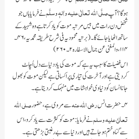
صلَّی اللہ تعالٰی علیہ واٰلہٖ وسلَّم
ہوگا ؟ آپ
نے فرمایا ہاں جو
شخض دن رات میں بیس مرتبہ موت کو یاد کرتا ہے وہ شہید کے
ساتھ اٹھایا جائے گا۔ (برتیہ محمودیہ فی شرح طریقہ محمدیہ، ۴۶۔
۱۱۴، والمغنی عن جمال الاسفارہ ۲۔۲۶۰)
اس فضیلت کا سبب یہ ہے کہ موت کی یاد دنیا سے دل اُچاٹ
کردیتی ہے اور آخرت کی تیاری پر اکساتی ہے لیکن موت کو بھول
جانا انسان کو دنیاوی خواہشات میں منہمک کردیتا ہے۔
رضی اللہ عنہ
صلی اللہ
۴۔ حضرت انس
سے مروی ہے، حضور
تعالیٰ علیہ وسلم
نے فرمایا: موت کو کثرت سے یاد کرو، اس
سے گناہ ختم ہوجاتے ہیں اور دنیا سے بے رغبتی بڑھتی ہے۔