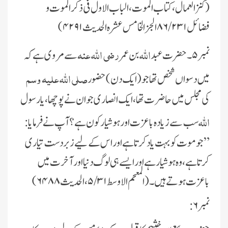
(کنزالعمال ، کتاب الموت ، الباب الاول فی ذکر الموت و
فضائل ۸۶/۲۳۱ الجز الخامس عشرہ الحدیث ۴۲۹۱)
اللہ
رضی اللہ عنہ
نمبر۵۔ حضرت عبد
بن عمر
سے مروی ہے کہ
صلی اللہ علیہ وسم
میں دسواں شخص تھا جو (ایک دن) حضور
کی مجلس میں حاضر ت تھا، ایک انصاری جوان نے پوچھا، یارسول
اللہ
سب سے زیادہ باعزت اور ہوشیار کون ہے ؟ آپ نے فرمایا :
”جو موت کو بہت یاد کرتا ہے اور اس کے لیے زبردست تیاری
کرتا ہے، وہ ہوشیار ہے اور ایسے ہی لوگ دنیا اور آخرت میں
باعزت ہوتے ہیں۔(المعجم الاوسط ۵/۳۱، الحدیث ۶۴۸۸)
نمبر۶: