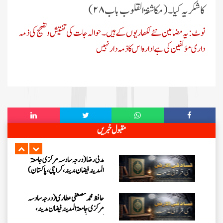
مرکزی جامعۃ المدینہ فیضانِ مدینہ،
کا شکریہ کیا۔(مکاشفۃ القلوب باب ۲۸)
کراچی،پاکستان)
نوٹ: یہ مضامین نئے لکھاریوں کے ہیں۔حوالہ جات کی تفتیش و تصحیح کی ذمہ
عبدالرؤف (درجہ سابعہ جامعۃ المدینہ
فیضان بغداد ،کراچی،پاکستان)
داری مؤلفین کی ہےادارہ اس کا ذمہ دار نہیں
عبد الرسول (درجہ خامسہ مرکزی
جامعۃ المدینہ فیضان مدینہ ،کراچی
،پاکستان)
مدنی رضا(درجہ سادسہ مرکز ی جامعۃ
المدینہ فیضان مدینہ ،کراچی،پاکستان)
مقبول خبریں
حافظ محمد مصطفٰی عطاری (درجہ سادسہ
مرکزی جامعۃالمدينہ فیضان مدینہ،
کراچی،پاکستان)
ابو برہان عبدالرحمن عطاری (درجہ
رابعہ جامعۃالمدینہ فیضان رضا
،لاہور،پاکستان)