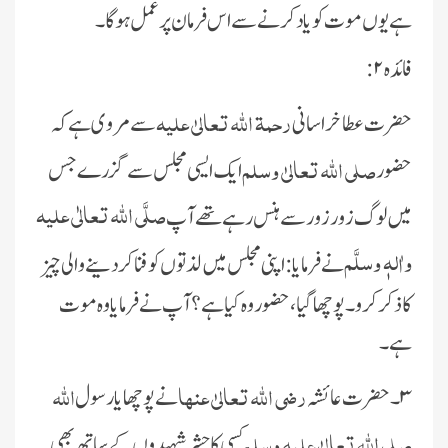
ہے یوں موت کو یاد کرنے سے اس فرمان پر عمل ہوگا۔
فائدہ ۲:
رحمۃ اللہ تعالیٰ علیہ
حضرت عطا خراسانی
سے مروی ہے کہ
صلی اللہ تعالیٰ وسلم
حضور
ایک ایسی مجلس سے گزرے جس
صلَّی اللہ تعالٰی علیہ
میں لوگ زور زور سے ہنس رہے تھے آپ
واٰلہٖ وسلَّم
نے فرمایا: اپنی مجلس میں لذتوں کو فنا کردینے والی چیز
کاذکر کرو۔ پوچھا گیا، حضور وہ کیا ہے؟ آپ نے فرمایا وہ موت
ہے۔
رضی اللہ تعالیٰ عنہا
اللہ
۳۔ حضرت عائشہ
نے پوچھا یارسول
صلی اللہ تعالیٰ علیہ وسلم
کسی کا حشر شہیدوں کے ساتھ بھی