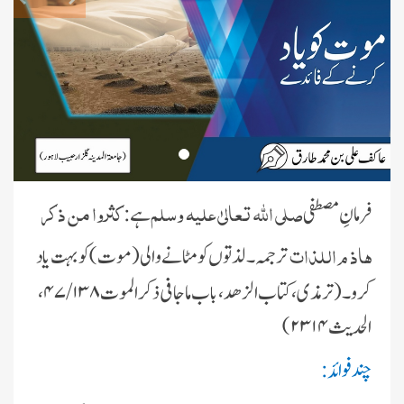
صلی اللہ تعالیٰ علیہ وسلم
کثروا من ذکر
فرمانِ مصطفی
ہے:
ھاذ م اللذات
ترجمہ ۔ لذتوں کو مٹانے والی( موت) کو بہت یاد
کرو۔ (ترمذی، کتاب الزھد، باب ماجا فی ذکر الموت ۴۷/۱۳۸،
الحدیث ۲۳۱۴)
چند فوائد: