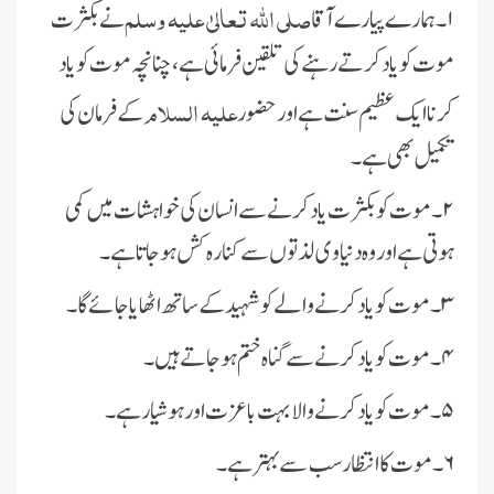
صلی اللہ تعالیٰ علیہ وسلم
۱۔ہمارے پیارے آقا
نے بکثرت
موت کو یاد کرتے رہنے کی تلقین فرمائی ہے، چنانچہ موت کو یاد
علیہ السلام
کرنا ایک عظیم سنت ہے اور حضور
کے فرمان کی
تکمیل بھی ہے۔
۲۔موت کو بکثرت یاد کرنے سے انسا ن کی خواہشات میں کمی
ہوتی ہے اور وہ دنیاوی لذتوں سے کنارہ کش ہوجاتا ہے۔
۳۔ موت کو یاد کرنے والے کو شہید کے ساتھ اٹھایا جائے گا۔
۴۔ موت کو یاد کرنے سے گناہ ختم ہوجاتے ہیں۔
۵۔موت کو یاد کرنے والا بہت باعزت اور ہوشیار ہے۔
۶۔موت کا انتظار سب سے بہتر ہے۔