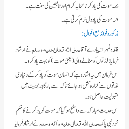
۷۔ موت کی یاد کرنا صحابہ کرام اور تابعین کی سنت ہے۔
۸۔ موت کی یاد دل نرم کرتی ہے۔
مذکورہ فوائد مع اقوال :
صلی اللہ تعالیٰ علیہ وسلم
فائدہ نمبر۱: پیارے آقا
نے ارشاد
فرمایا: لذتوں کو مٹانے والی(یعنی موت) کو بہت یاد کرو۔
اس فرمان میں یہ اشارہ ہے کہ انسان موت کو یاد کرکے دنیاوی
لذتوں سے کنارہ کش ہوجائے تاکہ اسے بارگاہِ ربوبیت میں
مقبولیت حاصل ہو۔
اس حدیث مبارکہ سے واضح ہوگیا کہ موت کو یاد کرنے کا حکم
صلی اللہ تعالیٰ علیہ وآلہ وسلم
خود نبی پاک
نے ارشاد فرمایا