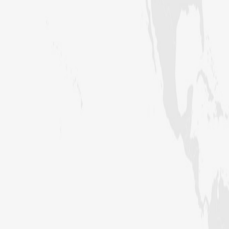
،لاہور،پاکستان)