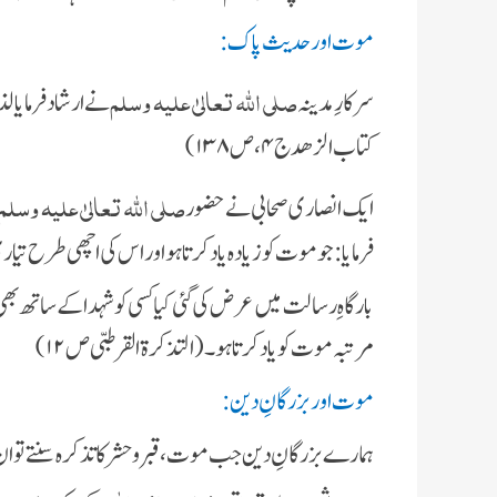
موت اور حدیث پاک :
صلی اللہ تعالیٰ علیہ وسلم
سرکارِ مدینہ
نے ارشاد فرمایا 
کتاب الزھد ج ۴، ص ۱۳۸)
صلی اللہ تعالیٰ علیہ وسلم
ایک انصاری صحابی نے حضور
فرمایا: جو موت کو زیادہ یاد کرتا ہو اور اس کی اچھی طرح تیاری کر
مرتبہ موت کو یاد کرتا ہو۔(التذکرة القرطبی ص ۱۲)
موت اور بزرگانِ دین :
ہمارے بزرگانِ دین جب موت ، قبر و حشر کا تذکرہ سنتے تو 