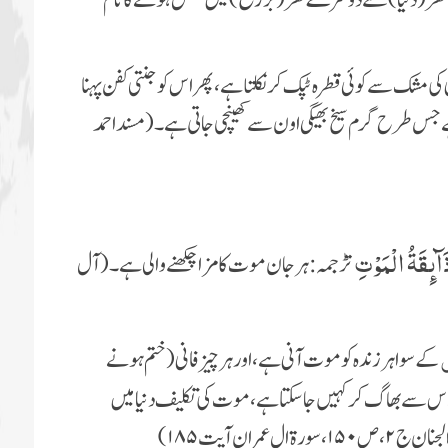
گھر (دنیا) سے دوسرے گھر ( برزخ) میں منتقل ہونے کا نام
ک سے کوئی قطر ہ ٹپک کر نکلتا ہے، پھر اس کو جنتی کفن پہنا
 ہے جس طرح گرم سیخ بھیگی اون سے کھینچی جاتی ہے۔( مسند احمد
آىٕقَةُ الْمَوْتِؕ
ترجمہ : ہر جان موت کا مزا چکھنے والی ہے۔(آل
ل
کے سوا ہر زندہ کو موت آنی ہے، اور ہر چیز فانی ( ختم ہونے
ئی اس سے بھاگ کر کہیں جاسکتا ہے، موت کی تکلیف دنیا میں
ران آیت ۱۸۵)