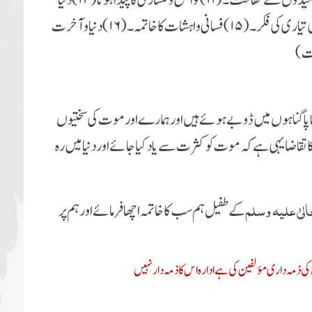
،۷۔ قبر جنت کے با غوں میں سے ایک باغ بنتی ۔(۸) لمبی امیدوں سے حفاظت۔(۱۱) تواضع و نکساری کا پیدا ہونا (۱۲) دنیا
سے بے رغبتی (۱۳) موت کا آسان ہونا۔(۱۴) قبر و حشر کی تیاری کی فکر ۔(۱۵) فسانی واہشات کا خاتمہ ۔(۱۶) دنیاو آخرت
وت)
پا گناہوں میں ڈوبے ہوئے ہیں اور ہمارے اور موت کی سختیوں
 تقاضا یہی ہے کہ موت کو کثرت سے یاد کیا جائے اور دنیا میں رہ
الیٰ علیہ وسلم
کے طفیل ہم سب کا خاتمہ اچھا فرمائے اور ہم پر
ی ذمہ داری مؤلفین کی ہےادارہ اس کا ذمہ دار نہیں