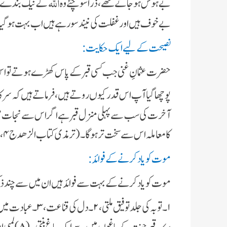
اللہ
بے ہوش ہوجاتے تھے، ذرا سوچئے وہ
کے نیک بندے ہون
بے خوف ہیں اور غفلت کی نیند سورہے ہیں اب بہت ہوگیا ذرا
نصیحت کے لیے ایک حکایت:
حضرت عثمانِ غنی جب کسی قبر کے پاس کھڑے ہوتے تو ا
پوچھا گیا آپ اس قدر کیوں روتے ہیں، فرماتے ہیں کہ سرکار
آخرت کی سب سے پہلی منزل قبر ہے اگر اس سے نجات مل گئی ت
کا معاملہ اس سے سخت تر ہوگا۔ (ترمذی کتاب الزھد ج ۴، ص ۱۳۸)
موت کو یاد کرنے کے فوائد:
موت کو یاد کرنے کے بہت سے فوائد ہیں ان میں سے چند ذ