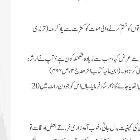
لذتوں کو ختم کرنے والی موت کو کثرت سے یاد کرو۔(ترمذی
سے عرض کیا، سب سے زیادہ عقلمند کون ہے؟ آپ نے ارشاد
تا ہو۔(ا بن ماجہ کتاب الزھد ج ۴، ص ۴۹۶)
بارگاہِ رسالت میں عرض کی گئی کیا کسی کو شہدا کے ساتھ بھی اٹھایا جائے گا؟ ارشاد فرمایا۔ ہاں اس کو جو دن رات میں 20
ان کی کیفیت بدل جاتی، خوب آہ و زاری فرماتے بعض اوقات تو