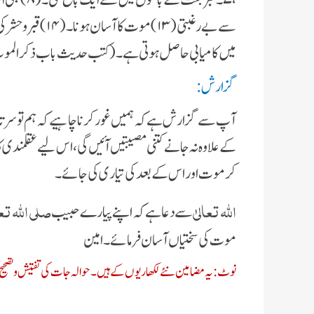
میں کامیابی حاصل ہوتی ہے۔ (کتب حدیث باب ذکر الم
گزارش:
آپ سے گزارش ہے کہ ہمیں غور کرنا چاہیے کہ ہم تو سرتا
کے علاوہ نہ جانے کتنی مصیبتیں آئیں گی، اس لیے عقلمندی کا
کر موت اور اس کے بعد کی تیاری کی جائے۔
اللہ تعالیٰ
صلی اللہ تع
سے دعا ہے کہ اپنے پیارے حبیب
موت کی سختیاں آسان فرمائے۔ امین
نوٹ: یہ مضامین نئے لکھاریوں کے ہیں۔حوالہ جات کی تفتیش و تصحیح ک