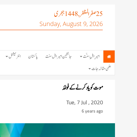
صفر المظفر
ہجری
, 1448
25
Sunday, August 9, 2026
امیرِ اہلِ سنّت
جانشین امیر اہل سنت
پاکستان
انٹرنیشنل
علمی مقالہ جات
موت کو ياد کرنے کے فوائد
Tue, 7 Jul , 2020
6 years ago