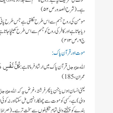
موت کی تعریف یہ ہے : روح کا جسم سے جدا ہونا، اور ایک 
ہے۔ (شرح الصدور ص ۵۲)
مومن کی روح جسم سے اس طرح نکلتی ہے جس طرح پانی کی مش
دیا جاتا ہے اور کافر کی روح کو جسم سے اس طرح کھینچا جاتا
ج ۶، ص ۴۱۳)
موت اور قرآن پاک:
اللہ عزوجل
كُلُّ نَفْسٍ ذَ
قرآن پاک میں ارشاد فرماتا ہے:
عمران ،185)
اللہ عزوج
یعنی انسان ہوں یا جن یا پھر فرشتہ ، غرض یہ کہ
والی) ہے، کسی کو موت سے چھٹکارا نہیں مل سکتا اور نہ کو
بندے کو پہنچنے والی تمام تکلیفوں سے سخت تر ہے۔ (صراط الجنان ج ۲، ص ۱۵۰، سورة ال عم