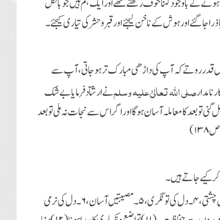
ے کے باوجود کتنا خوف رکھتے تھے اور ایک ہم ہیں جو بالکل
 جاگئے اورہوش کے ناخن لیجئے اور قبرو حشر کی تیاری کیجئے۔
س قدر روتے کہ آپ کی داڑھی مبارک تر ہوجاتی، آپ سے
صلی اللہ تعالیٰ علیہ وسلم
 نامدار
نے ارشآد فرمایا بے شک
و بعد کا معاملہ آسان ہوگا اور اگر اس سے نجات نہ ملی تو بعد
کر کیے جاتے ہیں۔
۱۔ توبہ کی جلد توفیق ملتی ،۲۔ دل کی قناعت ،۳۔ عبادت میں چشتی، ۴۔ دل کی تونگری ،۵۔مصیبتیں آسان، ۶۔دل کی نرمی