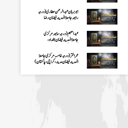
ابو برہان عبدالرحمن عطاری (درجہ
رابعہ جامعۃالمدینہ فیضان رضا
،لاہور،پاکستان)
عبدالمقیم (درجہ سابعہ مرکزی
جامعۃالمدینہ فیضان بغداد،
کراچی،پاکستان)
عمر اختر (درجہ خامسہ مرکزی جامعۃ
المدینہ فیضان مدینہ ،کراچی،پاکستان)
محمد وقاص (مرکزی جامعۃ المدینہ
فیضان مدینہ،کراچی ،پاکستان)
محمد سعد عمران (درجہ عالیہ مرکزی جامعۃ
المدینہ فیضانِ مدینہ ،کراچی ،پاکستان)
احمد رضا ہاشمی (درجہ خامسہ مرکزی
جامعۃ المدينہ فيضان عثمان غنى،