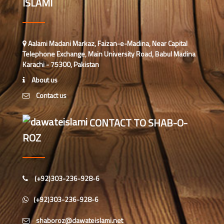
ISLAMI
محمد سعد عمران (درجہ عالیہ مرکزی
جامعۃ المدینہ فیضانِ مدینہ ،کراچی
،پاکستان)
احمد رضا ہاشمی (درجہ خامسہ مرکزی
Aalami Madani Markaz, Faizan-e-Madina, Near Capital
جامعۃ المدينہ فيضان عثمان غنى،
Telephone Exchange, Main University Road, Babul Madina
کراچی،پاکستان)
Karachi - 75300, Pakistan
ارشد علی عطاری (درجہ خامسہ
About us
مرکزی جامعۃ المدینہ فیضانِ مدینہ،
Contact us
کراچی،پاکستان)
عبدالرؤف (درجہ سابعہ جامعۃ المدینہ
CONTACT TO SHAB-O-
فیضان بغداد ،کراچی،پاکستان)
ROZ
عبد الرسول (درجہ خامسہ مرکزی
جامعۃ المدینہ فیضان مدینہ ،کراچی
،پاکستان)
(+92)303-236-928-6
مدنی رضا(درجہ سادسہ مرکز ی جامعۃ
(+92)303-236-928-6
المدینہ فیضان مدینہ ،کراچی،پاکستان)