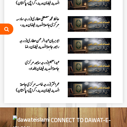
المدینہ فیضان مدینہ ،کراچی،پاکستان)
حافظ محمد مصطفٰی عطاری (درجہ سادسہ
مرکزی جامعۃالمدينہ فیضان مدینہ،
کراچی،پاکستان)
ابو برہان عبدالرحمن عطاری (درجہ
رابعہ جامعۃالمدینہ فیضان رضا
،لاہور،پاکستان)
عبدالمقیم (درجہ سابعہ مرکزی
جامعۃالمدینہ فیضان بغداد،
کراچی،پاکستان)
عمر اختر (درجہ خامسہ مرکزی جامعۃ
المدینہ فیضان مدینہ ،کراچی،پاکستان)
محمد وقاص (مرکزی جامعۃ المدینہ
فیضان مدینہ،کراچی ،پاکستان)
CONNECT TO DAWAT-E-