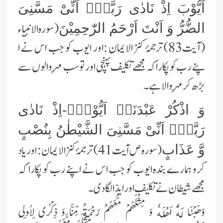
اَیُّوْبَ اِذْ نَادٰى رَبَّهٗۤ اَنِّیْ مَسَّنِیَ
(سورہ الانبیاء
الضُّرُّ وَ اَنْتَ اَرْحَمُ الرّٰحِمِیْنَ
(آ یت83) ترجمۂ کنز الایمان :اور ایوب کو جب اس نے ا
پنے رب کو پکارا کہ مجھے تکلیف پہنچی اور تو سب مِہر والوں سے
بڑھ کر مِہر والا ہے۔
وَ اذْكُرْ عَبْدَنَاۤ اَیُّوْبَۘ-اِذْ نَادٰى
رَبَّهٗۤ اَنِّیْ مَسَّنِیَ الشَّیْطٰنُ بِنُصْبٍ
(سورہ ص آ یت41) ترجمۂ کنز الایمان: اور یاد
وَّ عَذَابٍ
کرو ہمارے بندہ ایوب کو جب اس نے اپنے رب کو پکارا کہ
مجھے شیطان نے تکلیف اور ایذا لگادی۔
وَهَبْنَا لَهٗۤ اَهْلَهٗ وَ مِثْلَهُمْ مَّعَهُمْ رَحْمَةً مِّنَّا وَ ذِكْرٰى لِاُولِی