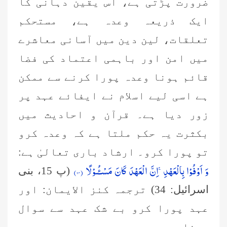
ضرورت پڑتی ہے، اس یقین دہانی کا
ایک ذریعہ وعدہ ہے، مستحکم
تعلقات، لین دین میں آسانی معاشرے
میں امن اور باہمی اعتماد کی فضا
قائم ہونا وعدہ پورا کرنے سے ممکن
ہے اسی لیے اسلام نے ایفائے عہد پر
زور دیا ہے۔ قرآن و احادیث میں
بکثرت یہ حکم ملتا ہے کہ وعدہ کرو
تو پورا کرو۔ ارشاد باری تعالیٰ ہے:
وَ اَوْفُوْا بِالْعَهْدِۚ-اِنَّ الْعَهْدَ كَانَ مَسْـٴُـوْلًا (
۳۴
)
(پ 15، بنی
اسرائیل: 34) ترجمہ کنز الایمان: اور
عہد پورا کرو بے شک عہد سے سوال
ہونا ہے۔