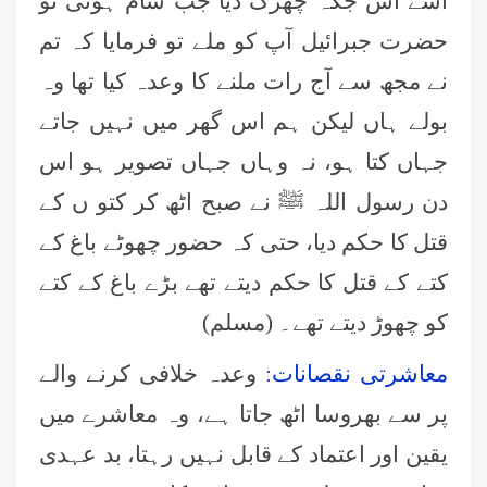
اسے اس جگہ چھڑک دیا جب شام ہوئی تو
حضرت جبرائیل آپ کو ملے تو فرمایا کہ تم
نے مجھ سے آج رات ملنے کا وعدہ کیا تھا وہ
بولے ہاں لیکن ہم اس گھر میں نہیں جاتے
جہاں کتا ہو، نہ وہاں جہاں تصویر ہو اس
دن رسول اللہ ﷺ نے صبح اٹھ کر کتو ں کے
قتل کا حکم دیا، حتی کہ حضور چھوٹے باغ کے
کتے کے قتل کا حکم دیتے تھے بڑے باغ کے کتے
کو چھوڑ دیتے تھے۔ (مسلم)
معاشرتی نقصانات:
وعدہ خلافی کرنے والے
پر سے بھروسا اٹھ جاتا ہے، وہ معاشرے میں
یقین اور اعتماد کے قابل نہیں رہتا، بد عہدی