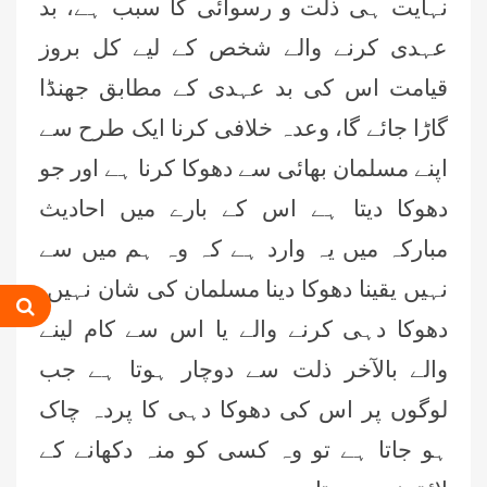
نہایت ہی ذلت و رسوائی کا سبب ہے، بد
عہدی کرنے والے شخص کے لیے کل بروز
قیامت اس کی بد عہدی کے مطابق جھنڈا
گاڑا جائے گا، وعدہ خلافی کرنا ایک طرح سے
اپنے مسلمان بھائی سے دھوکا کرنا ہے اور جو
دھوکا دیتا ہے اس کے بارے میں احادیث
عمر اختر (درجہ خامسہ مرکزی جامعۃ
مبارکہ میں یہ وارد ہے کہ وہ ہم میں سے
المدینہ فیضان مدینہ ،کراچی،پاکستان)
نہیں یقینا دھوکا دینا مسلمان کی شان نہیں،
محمد وقاص (مرکزی جامعۃ المدینہ
دھوکا دہی کرنے والے یا اس سے کام لینے
فیضان مدینہ،کراچی ،پاکستان)
والے بالآخر ذلت سے دوچار ہوتا ہے جب
محمد سعد عمران (درجہ عالیہ مرکزی
لوگوں پر اس کی دھوکا دہی کا پردہ چاک
جامعۃ المدینہ فیضانِ مدینہ ،کراچی
،پاکستان)
ہو جاتا ہے تو وہ کسی کو منہ دکھانے کے
احمد رضا ہاشمی (درجہ خامسہ مرکزی