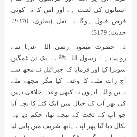
انسانوں کی لعنت ہے اور اس کا نہ کوئی
فرض قبول ہوگا نہ نفل۔(بخاری، 2/370،
حدیث: 3179)
2۔ حضرت میمونہ رضی اللہ عنہا سے
روایت ہے: رسول اللہ ﷺ نے ایک دن غمگین
سویرا کیا اور فرمایا کہ جبرائیل نے مجھ سے
آج رات ملنے کا وعدہ کیا مگر مجھے ملے
نہیں واللہ انہوں نے کبھی وعدہ خلافی نہیں
کی پھر آپ کے خیال میں ایک کتے کا بچہ آیا
جو آپ کے تخت کے نیچے تھا، حکم دیا وہ
نکال دیا گیا پھر اپنے ہاتھ شریف میں پانی لیا