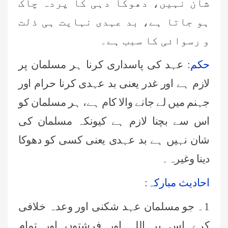
شان نہیں، دھوکا دہی کا پردہ چاک
ہو جاتا ہے، بد عہدی نہایت ہی ذلت
و رسوائی کا سبب ہے۔
حکم:
عہد کی پاسداری کرنا ہر مسلمان پر
لازم ہے اور غدر یعنی بد عہدی کرنا حرام اور
جہنم میں لے جانے والا کام ہے، ہر مسلمان کو
اس سے بچنا لازم ہے کیونکہ مسلمان کی
شان نہیں ہے بد عہدی یعنی کسی کو دھوکا
دینا وغیرہ۔
احادیث مبارکہ:
1۔ جو مسلمان عہد شکنی اور وعدہ خلافی
کرے اس پر اللہ اور فرشتوں اور تمام