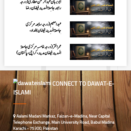
ابو برہان عبدالرحمن عطاری (درجہ
رابعہ جامعۃالمدینہ فیضان رضا
،لاہور،پاکستان)
عبدالمقیم (درجہ سابعہ مرکزی
جامعۃالمدینہ فیضان بغداد،
کراچی،پاکستان)
عمر اختر (درجہ خامسہ مرکزی جامعۃ
المدینہ فیضان مدینہ ،کراچی،پاکستان)
محمد وقاص (مرکزی جامعۃ المدینہ
فیضان مدینہ،کراچی ،پاکستان)
CONNECT TO DAWAT-E-
ISLAMI
محمد سعد عمران (درجہ عالیہ مرکزی
جامعۃ المدینہ فیضانِ مدینہ ،کراچی
،پاکستان)
احمد رضا ہاشمی (درجہ خامسہ مرکزی
Aalami Madani Markaz, Faizan-e-Madina, Near Capital
جامعۃ المدينہ فيضان عثمان غنى،
Telephone Exchange, Main University Road, Babul Madina
کراچی،پاکستان)
Karachi - 75300, Pakistan