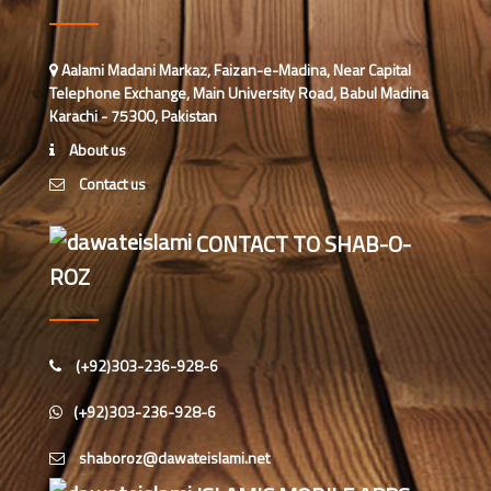
فیضانِ عثمان غنی ،کراچی،پاکستان)
محمد عفان عطاری (درجہ ثانیہ
Aalami Madani Markaz, Faizan-e-Madina, Near Capital
جامعۃالمدینہ فیضان عثمان غنی،
Telephone Exchange, Main University Road, Babul Madina
کراچی، پاکستان)
Karachi - 75300, Pakistan
محمد مسعود(درجہ سابعہ جامعۃ المدینہ
About us
فیضانِ مدینہ، کراچی،پاکستان)
Contact us
عبد الباسط عطاری (درجہ سادسہ جامعۃ
CONTACT TO SHAB-O-
المدینہ فیضان مدینہ، کراچی،پاکستان)
ROZ
اسد (درجہ سادسہ جامعۃ المدینہ
فیضانِ بغداد، کراچی،پاکستان)
(+92)303-236-928-6
غلام مصطفی (درجہ سابعہ جامعۃ المدینہ
(+92)303-236-928-6
شیرانوالہ گیٹ ، لاہور،پاکستان)
محمد حسان عطاری(درجہ سادسہ جامعۃ