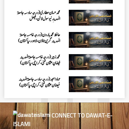
محمد حسان عطاری(درجہ سادسہ جامعۃ
المدينہ نيو سول لائن ،فیصل
آباد،پاکستان)
حافظ محمد ہارون (درجہ خامسہ جامعۃ
المدینہ گرین ٹاؤن ،لاہور،پاکستا ن)
محمد زبیر (درجہ خامسہ جامعۃ المدینہ
فیضانِ عثمان غنی ،کراچی،پاکستان)
حماد اسجد(درجہ سادسہ جامعۃ المدينہ
فيضان عثمان غنى، کراچی،پاکستان)
نورالحق (درجہ سادسہ جامعۃ المدينہ
فيضان عثمان غنى ،کراچی،پاکستان)
CONNECT TO DAWAT-E-
ISLAMI
محمد بلال (درجہ خامسہ جامعۃ المدینہ