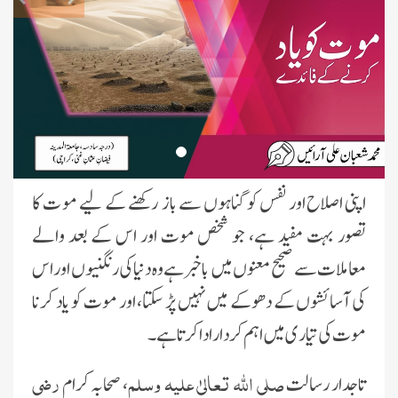
اپنى اصلاح اور نفس کو گناہوں سے باز رکھنے کے لىے مو ت کا
تصور بہت مفىد ہے، جو شخص موت اور اس کے بعد والے
معاملات سے صحىح معنوں مىں باخبر ہے وہ دنىا کى رنگنیوں اور اس
کى آسائشوں کے دھوکے مىں نہىں پڑ سکتا، اور موت کو ىاد کرنا
موت کى تىارى مىں اہم کردار ادا کرتا ہے۔
صلى اللہ تعالىٰ علیہ وسلم
رضى
تاجدار رسالت
، صحابہ کرام