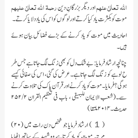
اللہ تعالىٰ عنہم
رحمۃ اللہ تعالىٰ علیہم
اور دىگر بزرگانِ دىن
موت کو بکثرت یاد کیا کرتے اور لوگوں کو اس کی یاد دلایا کرتے ۔
احادیث میں موت کو یاد کرنے کے بڑے فضائل بىان ہوئے
ہىں۔
چنانچہ ارشاد فرماىا: بے شک دل کو بھى زنگ لگ جاتا ہے جس طر
ح لوہے کو زنگ لگ جاتاہے۔عرض کى گئى، اس کى صفائى کىسے
ہوگى؟ فرماىا ۔موت کو ىاد کرنے اور قرآن پاک کى تلاوت کرنے
سے۔(شعب الاىمان للبہیقى ، باب فى تعظىم القران
۲۵۲/۲
حدىث ۔۲۰۱۴ ملتقا)
(１)
ارشاد فرماىا جو شخص دن رات مىں (۲۰)
مرتبہ موت کو ىاد کرتاہے وہ شہىد کے ساتھ اٹھاىا