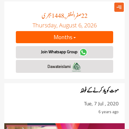
صفر المظفر
ہجری
, 1448
22
Thursday, August 6, 2026
Months
Join Whatsapp Group
Dawateislami
موت کو ىاد کرنے کے فوائد
Tue, 7 Jul , 2020
6 years ago
revious
Next