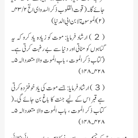
جائے گا۔( قوت القلوب ذکر السدواى الخ ۴۳/۲۔
(۲) الموسوعة لا بن ابى الدنىا )
(２)
ارشاد فرماىا: موت کو زىادہ ىاد کرو کہ ىہ
گناہوں کو مٹاتى اور دنىا سے بے رغبت کرتى ہے۔
(کتاب ذکر الموت ، باب الموت والا متعددالہ ۵۔
۴۲۸ ۔ ۱۴۸ )
(３)
ارشاد فرماىا: جسے موت کى ىاد خوفزدہ کرتى
ہے قبر اس کے لىے جنت کا باغ بن جائے گى۔(
کتاب ذکر الموت ، باب الموت والا متعددالہ ۵۔
۴۲۸ ۔ ۱۴۸ )